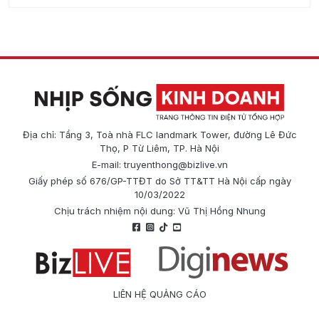
Địa chỉ: Tầng 3, Toà nhà FLC landmark Tower, đường Lê Đức
Thọ, P Từ Liêm, TP. Hà Nội
E-mail:
truyenthong@bizlive.vn
Giấy phép số 676/GP-TTĐT do Sở TT&TT Hà Nội cấp ngày
10/03/2022
Chịu trách nhiệm nội dung: Vũ Thị Hồng Nhung
LIÊN HỆ QUẢNG CÁO
Công ty Cổ phần Truyền thông Quốc tế Diginews