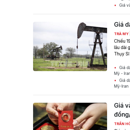
Giá và
Giá d
TRÀ MY
Chiều 19
lâu dài 
Thụy Sĩ
Giá dầ
Mỹ - Ira
Giá dầ
Mỹ-Iran
Giá v
đồng
TRẦN H