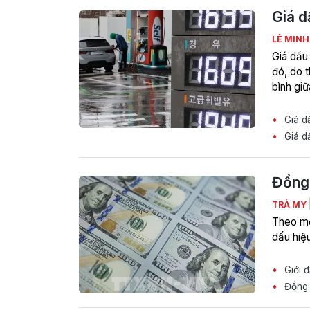
Giá d
LÊ MIN
Giá dầu
đó, do 
bình giữ
Giá dầ
Giá dầ
Đồng 
TRÀ MY
Theo mộ
dấu hiệ
Giới đ
Đồng U