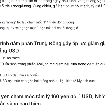
 trong nước tiếp tục đi lên trong ngày đầu tuần, vàng miếng vọt l
,5 triệu đồng/lượng. Cùng chiều, giá bạc phục hồi mạnh, tỷ giá U
ng "nóng" trở lại, chạm mốc 144 triệu đồng/lượng
ng “quay xe ngoạn mục”, bạc nối dài chuỗi tăng giá
trình đàm phán Trung Đông gây áp lực giảm gi
đồng USD
|
H
13-06-2026
D ổn định trong phiên 12/6, nhưng giảm nếu tính trong cả tuần qu
USD có dấu hiệu suy yếu
SD đạt mức cao gần hai tháng nhờ dữ liệu kinh tế Mỹ tích cực
yen chạm mốc tâm lý 160 yen đổi 1 USD, Nhậ
ẵn sàng can thiệp