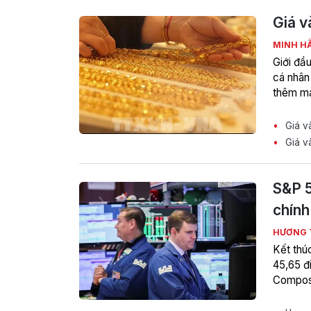
Giá v
MINH H
Giới đầu
cá nhân
thêm man
Giá và
Giá và
S&P 5
chính 
HƯƠNG 
Kết thú
45,65 đ
Composi