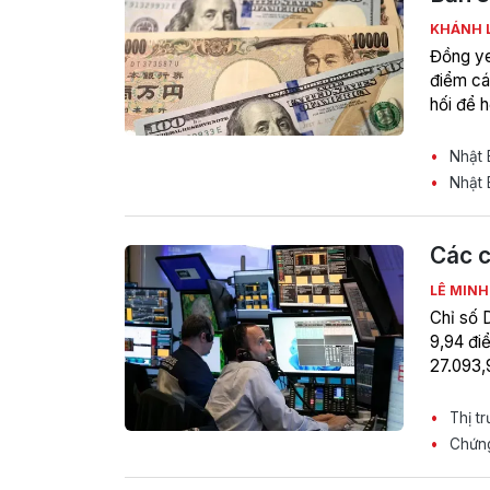
KHÁNH 
Đồng ye
điểm cá
hối để h
Nhật B
Nhật B
Các c
LÊ MIN
Chỉ số 
9,94 đi
27.093,
Thị tr
Chứng