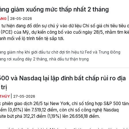
àng giảm xuống mức thấp nhất 2 tháng
|
ẰNG
28-05-2026
 tư hiện đang đổ dồn sự chú ý vào dữ liệu Chỉ số giá chi tiêu tiêu 
 (PCE) của Mỹ, dự kiến công bố vào cuối ngày 28/5, nhằm tìm k
h mối về lộ trình tiền tệ sắp tới.
ng giảm nhẹ khi giới đầu tư chờ đợi tín hiệu từ Fed và Trung Đông
ng rơi xuống đáy 2 tháng, nhà đầu tư thận trọng
00 và Nasdaq lại lập đỉnh bất chấp rủi ro địa
trị
|
THỦY
27-05-2026
c phiên giao dịch 26/5 tại New York, chỉ số tổng hợp S&P 500 tăn
iểm (0,61%) lên 7.519,12 điểm, còn chỉ số công nghệ Nasdaq
te bứt phá 312,21 điểm (1,19%) lên 26.656,18 điểm.