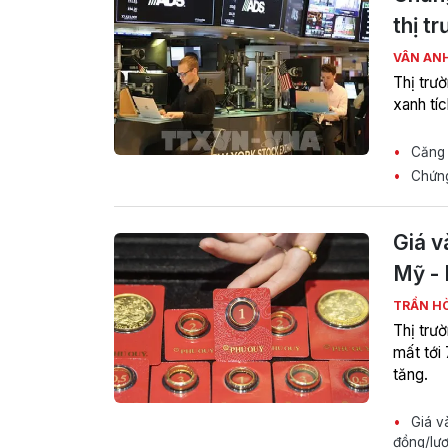
thị t
VÂN AN
Thị trư
xanh tí
Căng 
Chứng
Giá v
Mỹ - 
TRẦN H
Thị trư
mất tới
tăng.
Giá và
đồng/lư