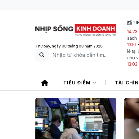
TI
14:23
sách
13:51
Thứ bảy, ngày 08 tháng 08 năm 2026
lẻ tạ
cho v
13:03
13:01
34%, 
TIÊU ĐIỂM
TÀI CHÍ
12:00
11:29
Horm