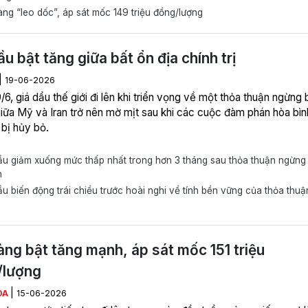
ng “leo dốc”, áp sát mốc 149 triệu đồng/lượng
ầu bật tăng giữa bất ổn địa chính trị
|
19-06-2026
/6, giá dầu thế giới đi lên khi triển vọng về một thỏa thuận ngừng
giữa Mỹ và Iran trở nên mờ mịt sau khi các cuộc đàm phán hòa bình
 bị hủy bỏ.
u giảm xuống mức thấp nhất trong hơn 3 tháng sau thỏa thuận ngừng
n
u biến động trái chiều trước hoài nghi về tính bền vững của thỏa thuậ
àng bật tăng mạnh, áp sát mốc 151 triệu
/lượng
|
ÒA
15-06-2026