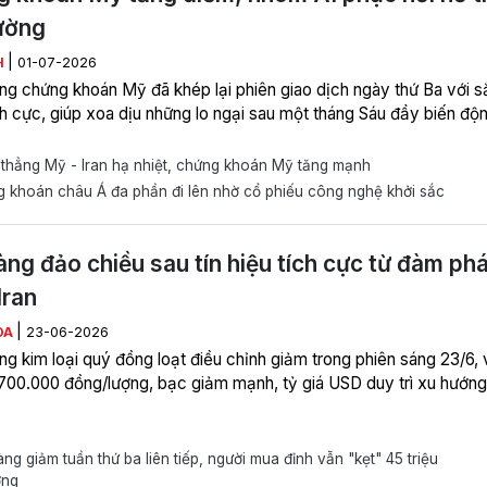
rường
|
H
01-07-2026
ờng chứng khoán Mỹ đã khép lại phiên giao dịch ngày thứ Ba với s
ch cực, giúp xoa dịu những lo ngại sau một tháng Sáu đầy biến độn
thẳng Mỹ - Iran hạ nhiệt, chứng khoán Mỹ tăng mạnh
 khoán châu Á đa phần đi lên nhờ cổ phiếu công nghệ khởi sắc
àng đảo chiều sau tín hiệu tích cực từ đàm ph
Iran
|
ÒA
23-06-2026
ờng kim loại quý đồng loạt điều chỉnh giảm trong phiên sáng 23/6,
 700.000 đồng/lượng, bạc giảm mạnh, tỷ giá USD duy trì xu hướng
ng giảm tuần thứ ba liên tiếp, người mua đỉnh vẫn "kẹt" 45 triệu
ợng