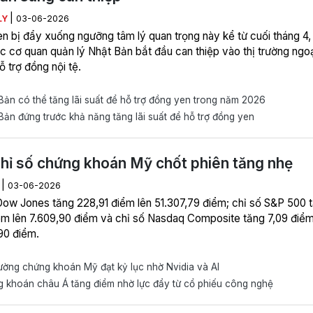
|
LY
03-06-2026
n bị đẩy xuống ngưỡng tâm lý quan trọng này kể từ cuối tháng 4, 
c cơ quan quản lý Nhật Bản bắt đầu can thiệp vào thị trường ngo
ỗ trợ đồng nội tệ.
ản có thể tăng lãi suất để hỗ trợ đồng yen trong năm 2026
ản đứng trước khả năng tăng lãi suất để hỗ trợ đồng yen
hỉ số chứng khoán Mỹ chốt phiên tăng nhẹ
|
H
03-06-2026
Dow Jones tăng 228,91 điểm lên 51.307,79 điểm; chỉ số S&P 500 
ểm lên 7.609,90 điểm và chỉ số Nasdaq Composite tăng 7,09 điểm
90 điểm.
ường chứng khoán Mỹ đạt kỷ lục nhờ Nvidia và AI
 khoán châu Á tăng điểm nhờ lực đẩy từ cổ phiếu công nghệ