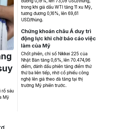
đương 0,19%, lên 73,09 USD/thùng,
trong khi giá dầu WTI tăng 11 xu Mỹ,
tương đương 0,16%, lên 69,61
USD/thùng.
Chứng khoán châu Á duy trì
động lực khi chờ báo cáo việc
làm của Mỹ
áng
Chốt phiên, chỉ số Nikkei 225 của
Nhật Bản tăng 0,6%, lên 70.474,96
 suy
điểm, đánh dấu phiên tăng điểm thứ
thứ ba liên tiếp, nhờ cổ phiếu công
nghệ lên giá theo đà tăng tại thị
trường Mỹ phiên trước.
 rổ sáu
ủa Mỹ
rợ