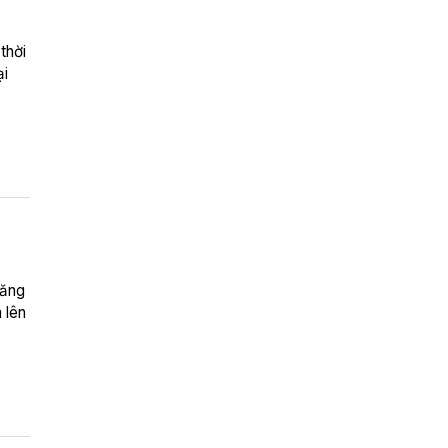
thời
ại
tăng
 lên