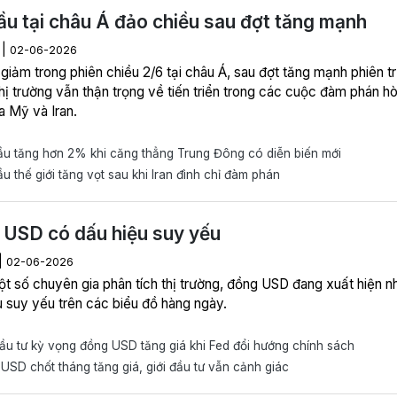
ầu tại châu Á đảo chiều sau đợt tăng mạnh
|
H
02-06-2026
 giảm trong phiên chiều 2/6 tại châu Á, sau đợt tăng mạnh phiên t
thị trường vẫn thận trọng về tiến triển trong các cuộc đàm phán h
a Mỹ và Iran.
u tăng hơn 2% khi căng thẳng Trung Đông có diễn biến mới
u thế giới tăng vọt sau khi Iran đình chỉ đàm phán
USD có dấu hiệu suy yếu
|
02-06-2026
t số chuyên gia phân tích thị trường, đồng USD đang xuất hiện n
u suy yếu trên các biểu đồ hàng ngày.
ầu tư kỳ vọng đồng USD tăng giá khi Fed đổi hướng chính sách
SD chốt tháng tăng giá, giới đầu tư vẫn cảnh giác