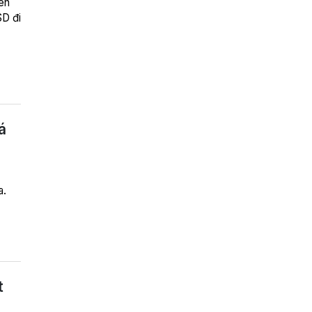
ên
SD đi
á
a.
t