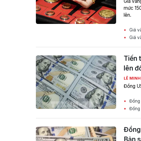
Giá vàng
mức 150
lên.
Giá và
Giá và
Tiến 
lên 
LÊ MIN
Đồng US
Đồng 
Đồng U
Đồng 
Bản s