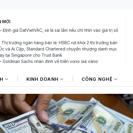
N MỚI
-
Định giá DatVietVAC, sẽ là sai lầm nếu chỉ nhìn vào giá trị sổ
-
Thị trường ngân hàng bán lẻ: HSBC rút khỏi 2 thị trường bán
i Úc và Ai Cập, Standard Chartered chuyển nhượng danh mục
ay tại Singapore cho Trust Bank
-
Goldman Sachs nhận định về triển vọng giá vàng
-
Lợi nhuận “Vua sữa đậu nành” Việt Nam tăng trưởng hơn
công ty mẹ sắp chi gần 368 tỷ đồng trả cổ tức trong tháng 8
NH
KINH DOANH
CÔNG NGHỆ
-
Cú sốc việc làm Mỹ đẩy đồng USD lao dốc
-
Giá dầu thế giới ghi nhận tuần giảm mạnh khi eo biển
uz vẫn đóng