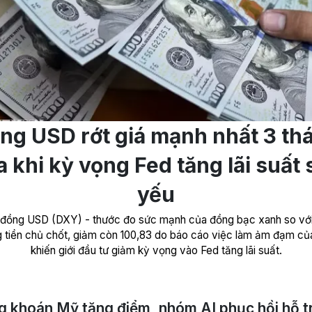
ng USD rớt giá mạnh nhất 3 th
 khi kỳ vọng Fed tăng lãi suất
yếu
 đồng USD (DXY) - thước đo sức mạnh của đồng bạc xanh so với
 tiền chủ chốt, giảm còn 100,83 do báo cáo việc làm ảm đạm c
khiến giới đầu tư giảm kỳ vọng vào Fed tăng lãi suất.
 khoán Mỹ tăng điểm, nhóm AI phục hồi hỗ t