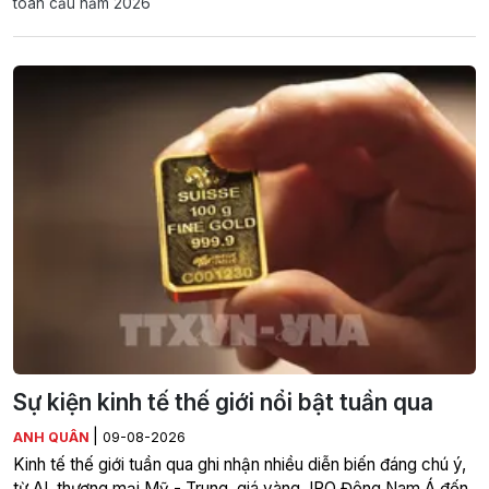
toàn cầu năm 2026
Sự kiện kinh tế thế giới nổi bật tuần qua
|
ANH QUÂN
09-08-2026
Kinh tế thế giới tuần qua ghi nhận nhiều diễn biến đáng chú ý,
từ AI, thương mại Mỹ - Trung, giá vàng, IPO Đông Nam Á đến