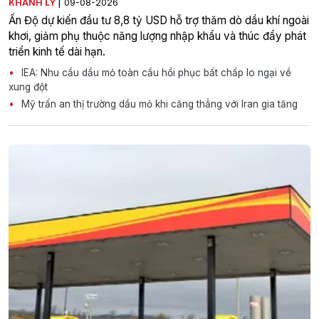
|
KHÁNH LY
09-08-2026
Ấn Độ dự kiến đầu tư 8,8 tỷ USD hỗ trợ thăm dò dầu khí ngoài
khơi, giảm phụ thuộc năng lượng nhập khẩu và thúc đẩy phát
triển kinh tế dài hạn.
IEA: Nhu cầu dầu mỏ toàn cầu hồi phục bất chấp lo ngại về
xung đột
Mỹ trấn an thị trường dầu mỏ khi căng thẳng với Iran gia tăng