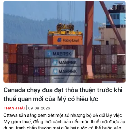
Canada chạy đua đạt thỏa thuận trước khi
thuế quan mới của Mỹ có hiệu lực
|
THANH HẢI
09-08-2026
Ottawa sẵn sàng xem xét một số nhượng bộ để đổi lấy việc
Mỹ giảm thuế, đồng thời cảnh báo nếu mức thuế mới được áp
dụng, tranh chấp thương mại giữa hai nước có thể bước vào