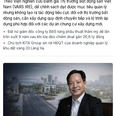
Theo Viện Nghiên cứu Đánh giá Thị trường Bất động sản Việt
Nam (VARS IRE), để chính sách đạt được mục tiêu quản lý
nhưng không tạo ra tác động tiêu cực đối với thị trường bất
động sản, cần xây dựng quy định chuyển tiếp và lộ trình áp
dụng phù hợp đối với các dự án chung cư xây dựng mới.
Bắt nữ giám đốc công ty BĐS từng phẫu thuật thẩm mỹ để lẩn
trốn suốt 9 năm sau khi lừa đảo chiếm đoạt gần 26,6 tỷ đồng
Chủ tịch KITA Group xin rời HĐQT của doanh nghiệp quản lý
khu đất vàng 33 Láng Hạ