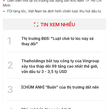
Diễn biến mới tại thị trường bất động sản khu Nam TP. Hồ Chí
Minh
FDI tăng tốc, Việt Nam tái định hình chiến lược thu hút đầu tư
TIN XEM NHIỀU
1
Thị trường BĐS: "Luật chơi từ lúc này sẽ
thay đổi"
Thaiholdings bắt tay công ty của Vingroup
2
xây tòa tháp đôi 99 tầng cao nhất thế giới,
vốn đầu tư 3 - 3,5 tỷ USD
3
[CHÙM ẢNH] “Buồn” của thị trường đất nền