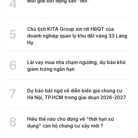
4
Môi giới bất động sản “đói”
Chủ tịch KITA Group xin rời HĐQT của
5
doanh nghiệp quản lý khu đất vàng 33 Láng
Hạ
6
Lãi vay mua nhà chạm ngưỡng, dự báo khó
giảm trong ngắn hạn
7
Dự báo bất ngờ về diễn biến giá chung cư
Hà Nội, TP.HCM trong giai đoạn 2026-2027
8
Hiểu thế nào cho đúng về “thời hạn sử
dụng” căn hộ chung cư xây mới ?