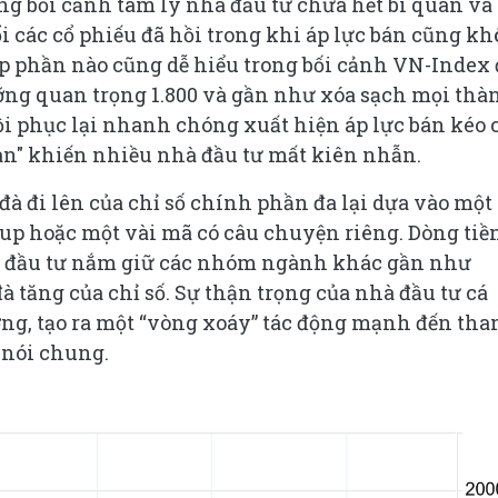
g bối cảnh tâm lý nhà đầu tư chưa hết bi quan và
các cổ phiếu đã hồi trong khi áp lực bán cũng k
ấp phần nào cũng dễ hiểu trong bối cảnh VN-Index 
ưỡng quan trọng 1.800 và gần như xóa sạch mọi thà
ồi phục lại nhanh chóng xuất hiện áp lực bán kéo 
bàn" khiến nhiều nhà đầu tư mất kiên nhẫn.
đà đi lên của chỉ số chính phần đa lại dựa vào một
up hoặc một vài mã có câu chuyện riêng. Dòng tiề
hà đầu tư nắm giữ các nhóm ngành khác gần như
tăng của chỉ số. Sự thận trọng của nhà đầu tư cá
ường, tạo ra một “vòng xoáy” tác động mạnh đến th
nói chung.