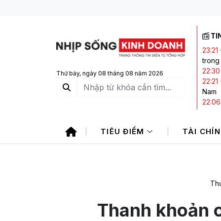
TI
23:21
trong
22:30
Thứ bảy, ngày 08 tháng 08 năm 2026
22:21
Nam
22:06
21:20
20:05
TIÊU ĐIỂM
TÀI CHÍ
CTCK 
Thứ
Thanh khoản 