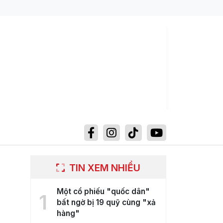
TIN XEM NHIỀU
Một cổ phiếu "quốc dân"
1
bất ngờ bị 19 quỹ cùng "xả
hàng"