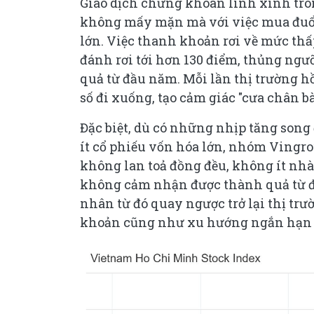
Giao dịch chứng khoán lình xình tron
không mấy mặn mà với việc mua đuổi 
lớn. Việc thanh khoản rơi về mức th
đánh rơi tới hơn 130 điểm, thủng ng
quả từ đầu năm. Mỗi lần thị trường h
số đi xuống, tạo cảm giác "cưa chân 
Đặc biệt, dù có những nhịp tăng song 
ít cổ phiếu vốn hóa lớn, nhóm Vingro
không lan toả đồng đều, không ít n
không cảm nhận được thành quả từ đà 
nhân từ đó quay ngược trở lại thị tr
khoản cũng như xu hướng ngắn hạn 