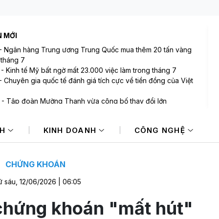
N MỚI
-
Ngân hàng Trung ương Trung Quốc mua thêm 20 tấn vàng
 tháng 7
-
Kinh tế Mỹ bất ngờ mất 23.000 việc làm trong tháng 7
-
Chuyên gia quốc tế đánh giá tích cực về tiền đồng của Việt
-
Tập đoàn Mường Thanh vừa công bố thay đổi lớn
-
VIX sắp phát hành gần 123 triệu cổ phiếu trả cổ tức
-
Bán ròng 600 tỷ đồng trong phiên cuối tuần, tự doanh
NH
KINH DOANH
CÔNG NGHỆ
"xả" mã nào mạnh nhất?
CHỨNG KHOÁN
 sáu, 12/06/2026 | 06:05
chứng khoán "mất hút"