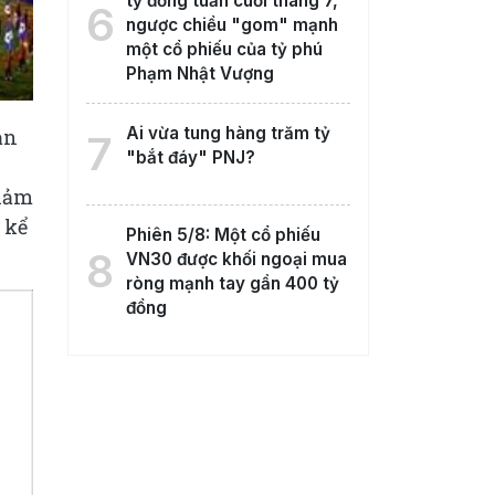
tỷ đồng tuần cuối tháng 7,
6
ngược chiều "gom" mạnh
một cổ phiếu của tỷ phú
Phạm Nhật Vượng
Ai vừa tung hàng trăm tỷ
ản
7
"bắt đáy" PNJ?
giảm
 kể
Phiên 5/8: Một cổ phiếu
8
VN30 được khối ngoại mua
ròng mạnh tay gần 400 tỷ
đồng