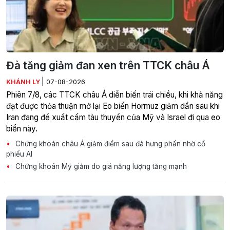
Đà tăng giảm đan xen trên TTCK châu Á
|
KHÁNH LY
07-08-2026
Phiên 7/8, các TTCK châu Á diễn biến trái chiều, khi khả năng
đạt được thỏa thuận mở lại Eo biển Hormuz giảm dần sau khi
Iran đang đề xuất cấm tàu thuyền của Mỹ và Israel đi qua eo
biển này.
Chứng khoán châu Á giảm điểm sau đà hưng phấn nhờ cổ
phiếu AI
Chứng khoán Mỹ giảm do giá năng lượng tăng mạnh