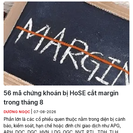
56 mã chứng khoán bị HoSE cắt margin
trong tháng 8
|
DƯƠNG NGỌC
07-08-2026
Phần lớn là các cổ phiếu quen thuộc nằm trong diện bị cảnh
báo, kiểm soát, hạn chế hoặc đình chỉ giao dịch như APG,
APH, DQC, DGC, HVN, LDG, OGC, NVT, PTL, TDH, TLH,