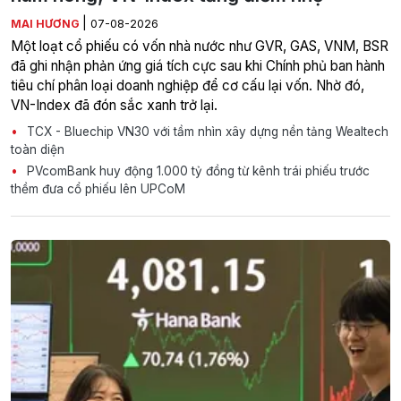
|
MAI HƯƠNG
07-08-2026
Một loạt cổ phiếu có vốn nhà nước như GVR, GAS, VNM, BSR
đã ghi nhận phản ứng giá tích cực sau khi Chính phủ ban hành
tiêu chí phân loại doanh nghiệp để cơ cấu lại vốn. Nhờ đó,
VN-Index đã đón sắc xanh trở lại.
TCX - Bluechip VN30 với tầm nhìn xây dựng nền tảng Wealtech
toàn diện
PVcomBank huy động 1.000 tỷ đồng từ kênh trái phiếu trước
thềm đưa cổ phiếu lên UPCoM