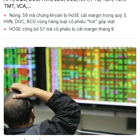
TMT, VCA,…
Nóng: 59 mã chứng khoán bị HoSE cắt margin trong quý 3,
HVN, DGC, BCG cùng hàng loạt cổ phiếu “hot” góp mặt
HOSE công bố 57 mã cổ phiếu bị cắt margin tháng 8