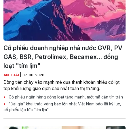
Cổ phiếu doanh nghiệp nhà nước GVR, PV
GAS, BSR, Petrolimex, Becamex... đồng
loạt "tím lịm"
|
AN THÁI
07-08-2026
Dòng tiền chảy vào mạnh mẽ đưa thanh khoản nhiều cổ lọt
top khối lượng giao dịch cao nhất toàn thị trường.
Cổ phiếu ngân hàng đồng loạt tăng mạnh, một mã gần tím trần
"Đại gia" khai thác vàng bạc lớn nhất Việt Nam báo lãi kỷ lục,
cổ phiếu lập tức "tím lịm"