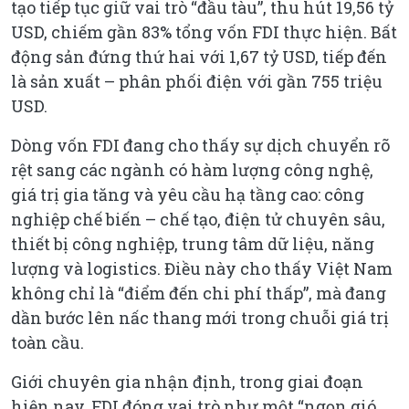
tạo tiếp tục giữ vai trò “đầu tàu”, thu hút 19,56 tỷ
USD, chiếm gần 83% tổng vốn FDI thực hiện. Bất
động sản đứng thứ hai với 1,67 tỷ USD, tiếp đến
là sản xuất – phân phối điện với gần 755 triệu
USD.
Dòng vốn FDI đang cho thấy sự dịch chuyển rõ
rệt sang các ngành có hàm lượng công nghệ,
giá trị gia tăng và yêu cầu hạ tầng cao: công
nghiệp chế biến – chế tạo, điện tử chuyên sâu,
thiết bị công nghiệp, trung tâm dữ liệu, năng
lượng và logistics. Điều này cho thấy Việt Nam
không chỉ là “điểm đến chi phí thấp”, mà đang
dần bước lên nấc thang mới trong chuỗi giá trị
toàn cầu.
Giới chuyên gia nhận định, trong giai đoạn
hiện nay, FDI đóng vai trò như một “ngọn gió