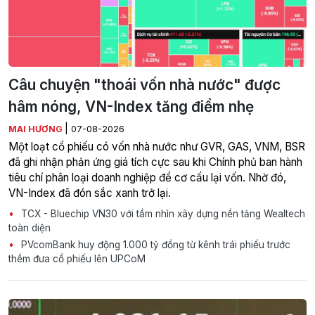
Câu chuyện "thoái vốn nhà nước" được
hâm nóng, VN-Index tăng điểm nhẹ
|
MAI HƯƠNG
07-08-2026
Một loạt cổ phiếu có vốn nhà nước như GVR, GAS, VNM, BSR
đã ghi nhận phản ứng giá tích cực sau khi Chính phủ ban hành
tiêu chí phân loại doanh nghiệp để cơ cấu lại vốn. Nhờ đó,
VN-Index đã đón sắc xanh trở lại.
TCX - Bluechip VN30 với tầm nhìn xây dựng nền tảng Wealtech
toàn diện
PVcomBank huy động 1.000 tỷ đồng từ kênh trái phiếu trước
thềm đưa cổ phiếu lên UPCoM