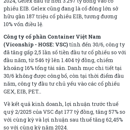
2024, Gelex đầu tư hơn 3.297 tỷ đồng vào cổ
phiếu EIB. Gelex cũng đang là cổ đông lớn sở
hữu gần 187 triệu cổ phiếu EIB, tương đương
10% vốn điều lệ.
Công ty cổ phần Container Việt Nam
(Viconship - HOSE: VSC)
tính đến 30/6, công ty
đã tăng gấp 2,5 lần số tiền đầu tư cổ phiếu so với
đầu năm, từ 546 tỷ lên 1.404 tỷ đồng, chiếm
khoảng 16% tổng tài sản. Danh mục chi tiết tại
30/6 không được công bố, còn tại thời điểm đầu
năm, công ty đầu tư chủ yếu vào các cổ phiếu
GEX, EIB, PET…
Về kết quả kinh doanh, lợi nhuận trước thuế
quý 2/2025 của VSC đạt 177 tỷ đồng, tăng 57% so
với cùng kỳ và lợi nhuận sau thuế tăng 62,45%
so với cùng kỳ năm 2024.