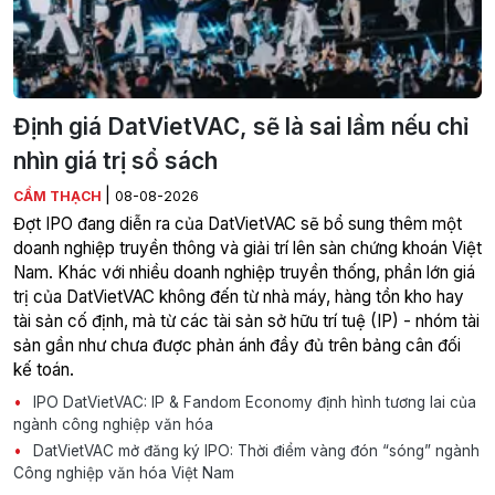
Định giá DatVietVAC, sẽ là sai lầm nếu chỉ
nhìn giá trị sổ sách
|
CẨM THẠCH
08-08-2026
Đợt IPO đang diễn ra của DatVietVAC sẽ bổ sung thêm một
doanh nghiệp truyền thông và giải trí lên sàn chứng khoán Việt
Nam. Khác với nhiều doanh nghiệp truyền thống, phần lớn giá
trị của DatVietVAC không đến từ nhà máy, hàng tồn kho hay
tài sản cố định, mà từ các tài sản sở hữu trí tuệ (IP) - nhóm tài
sản gần như chưa được phản ánh đầy đủ trên bảng cân đối
kế toán.
IPO DatVietVAC: IP & Fandom Economy định hình tương lai của
ngành công nghiệp văn hóa
DatVietVAC mở đăng ký IPO: Thời điểm vàng đón “sóng” ngành
Công nghiệp văn hóa Việt Nam