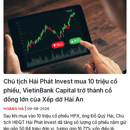
Chủ tịch Hải Phát Invest mua 10 triệu cổ
phiếu, VietinBank Capital trở thành cổ
đông lớn của Xếp dỡ Hải An
|
HOÀNG HÀ
09-08-2026
Sau khi mua vào 10 triệu cổ phiếu HPX, ông Đỗ Quý Hải, Chủ
tịch HĐQT Hải Phát Invest đã tăng số lượng cổ phiếu nắm giữ
lên gần 50,84 triệu đơn vị, tương ứng 16,71% vốn điều lệ.