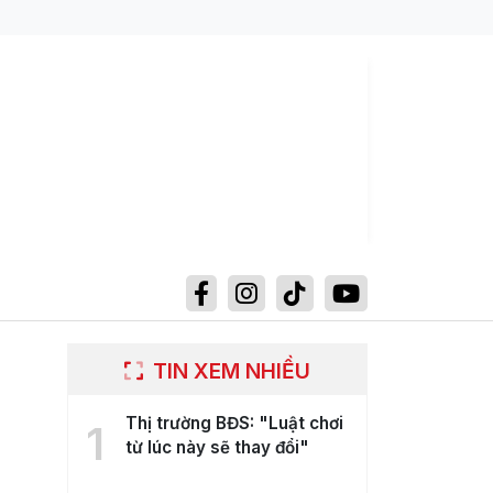
TIN XEM NHIỀU
Thị trường BĐS: "Luật chơi
1
từ lúc này sẽ thay đổi"