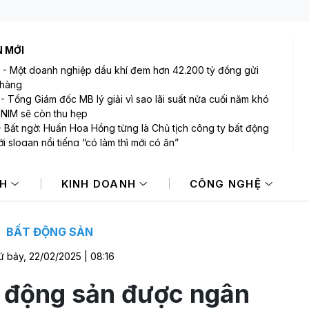
N MỚI
-
Một doanh nghiệp dầu khí đem hơn 42.200 tỷ đồng gửi
 hàng
-
Tổng Giám đốc MB lý giải vì sao lãi suất nửa cuối năm khó
 NIM sẽ còn thu hẹp
-
Bất ngờ: Huấn Hoa Hồng từng là Chủ tịch công ty bất động
i slogan nổi tiếng “có làm thì mới có ăn”
-
Một cổ phiếu bị tự doanh CTCK bán ròng 200 tỷ đồng
 phiên Index giảm điểm
NH
KINH DOANH
CÔNG NGHỆ
-
Tâm lý thận trọng bao trùm, VN-Index giảm tiếp về gần
 điểm
-
Chứng khoán châu Á giảm điểm sau đà hưng phấn nhờ cổ
 AI
BẤT ĐỘNG SẢN
 bảy, 22/02/2025 | 08:16
t động sản được ngân