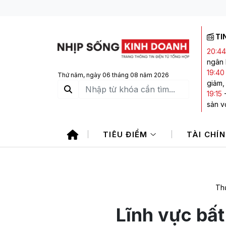
TI
20:44
ngân
19:40
Thứ năm, ngày 06 tháng 08 năm 2026
giảm,
19:15
sản vớ
17:45
trong
TIÊU ĐIỂM
TÀI CHÍ
17:42
1.760
16:49
phiếu
Thứ
Lĩnh vực bấ