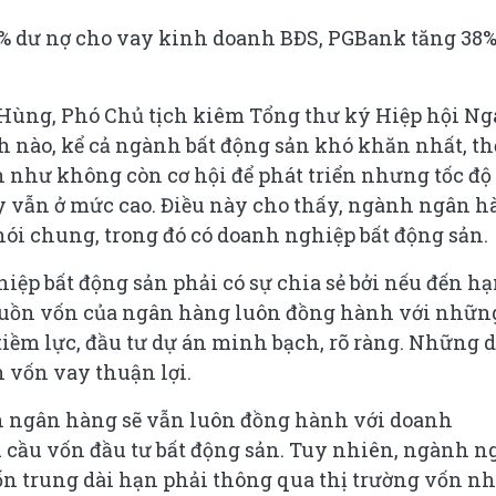
% dư nợ cho vay kinh doanh BĐS, PGBank tăng 38%
Hùng, Phó Chủ tịch kiêm Tổng thư ký Hiệp hội N
 nào, kể cả ngành bất động sản khó khăn nhất, th
 như không còn cơ hội để phát triển nhưng tốc độ
ày vẫn ở mức cao. Điều này cho thấy, ngành ngân 
i chung, trong đó có doanh nghiệp bất động sản.
iệp bất động sản phải có sự chia sẻ bởi nếu đến h
Nguồn vốn của ngân hàng luôn đồng hành với nhữn
iềm lực, đầu tư dự án minh bạch, rõ ràng. Những 
n vốn vay thuận lợi.
h ngân hàng sẽ vẫn luôn đồng hành với doanh
 cầu vốn đầu tư bất động sản. Tuy nhiên, ngành n
ốn trung dài hạn phải thông qua thị trường vốn n