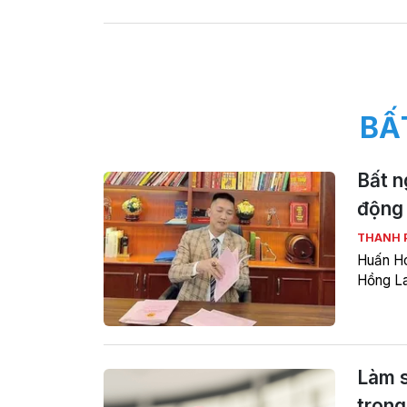
BẤ
Bất n
động 
THANH
Huấn Ho
Hồng La
Làm s
trong