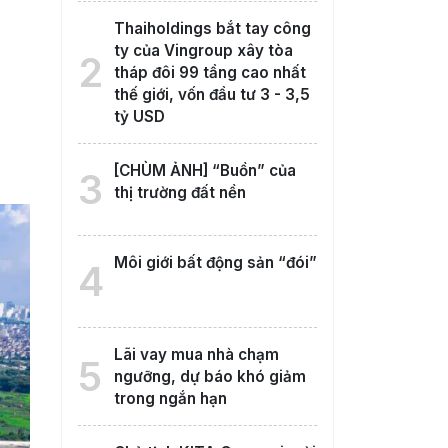
Thaiholdings bắt tay công
ty của Vingroup xây tòa
2
tháp đôi 99 tầng cao nhất
thế giới, vốn đầu tư 3 - 3,5
tỷ USD
[CHÙM ẢNH] “Buồn” của
3
thị trường đất nền
Môi giới bất động sản “đói”
4
Lãi vay mua nhà chạm
5
ngưỡng, dự báo khó giảm
trong ngắn hạn