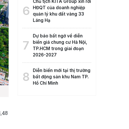
Chủ tịch KITA Group xin rời
6
HĐQT của doanh nghiệp
quản lý khu đất vàng 33
Láng Hạ
Dự báo bất ngờ về diễn
7
biến giá chung cư Hà Nội,
TP.HCM trong giai đoạn
2026-2027
Diễn biến mới tại thị trường
8
bất động sản khu Nam TP.
Hồ Chí Minh
,48