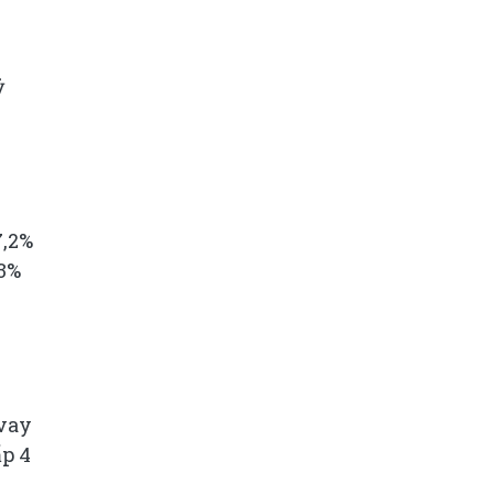
7,2%
,3%
 vay
ấp 4