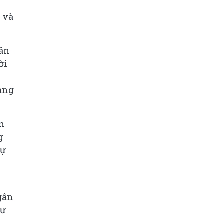
 và
gân
ời
hàng
ạn
g
dự
gân
hư