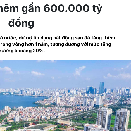
hêm gần 600.000 tỷ
đồng
à nước, dư nợ tín dụng bất động sản đã tăng thêm
trong vòng hơn 1 năm, tương đương với mức tăng
rưởng khoảng 20%.