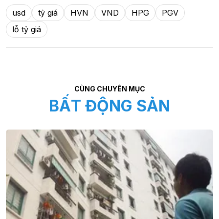
usd
tỷ giá
HVN
VND
HPG
PGV
lỗ tỷ giá
CÙNG CHUYÊN MỤC
BẤT ĐỘNG SẢN