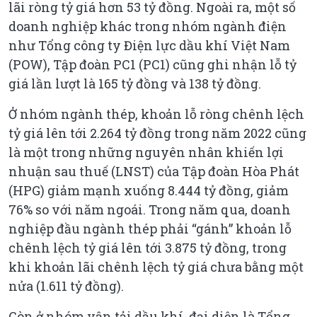
lãi ròng tỷ giá hơn 53 tỷ đồng. Ngoài ra, một số
doanh nghiệp khác trong nhóm ngành điện
như Tổng công ty Điện lực dầu khí Việt Nam
(POW), Tập đoàn PC1 (PC1) cũng ghi nhận lỗ tỷ
giá lần lượt là 165 tỷ đồng và 138 tỷ đồng.
Ở nhóm ngành thép, khoản lỗ ròng chênh lệch
tỷ giá lên tới 2.264 tỷ đồng trong năm 2022 cũng
là một trong những nguyên nhân khiến lợi
nhuận sau thuế (LNST) của Tập đoàn Hòa Phát
(HPG) giảm mạnh xuống 8.444 tỷ đồng, giảm
76% so với năm ngoái. Trong năm qua, doanh
nghiệp đầu ngành thép phải “gánh” khoản lỗ
chênh lệch tỷ giá lên tới 3.875 tỷ đồng, trong
khi khoản lãi chênh lệch tỷ giá chưa bằng một
nửa (1.611 tỷ đồng).
Còn ở nhóm vận tải dầu khí, đại diện là Tổng