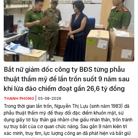
Bắt nữ giám đốc công ty BĐS từng phẫu
thuật thẩm mỹ để lẩn trốn suốt 9 năm sau
khi lừa đảo chiếm đoạt gần 26,6 tỷ đồng
|
THANH PHONG
05-08-2026
Trong thời gian lẩn trốn, Nguyễn Thị Lựu (sinh năm 1983) đã
phẫu thuật thẩm mỹ để thay đổi đặc điểm khuôn mặt, sử
dụng giấy tờ tùy thân giả nhằm che giấu nhân thân, trốn tránh
sự truy bắt của cơ quan chức năng. Sau gần 9 năm kiên trì
xác minh, truy tìm, lực lượng công an đã phát hiện và bắt giữ