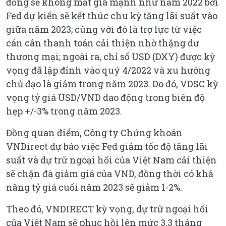
đồng sẽ không mất giá mạnh như năm 2022 bởi
Fed dự kiến sẽ kết thúc chu kỳ tăng lãi suất vào
giữa năm 2023; cùng với đó là trợ lực từ việc
cán cân thanh toán cải thiện nhờ thặng dư
thương mại; ngoài ra, chỉ số USD (DXY) được kỳ
vọng đã lập đỉnh vào quý 4/2022 và xu hướng
chủ đạo là giảm trong năm 2023. Do đó, VDSC kỳ
vọng tỷ giá USD/VND dao động trong biên độ
hẹp +/-3% trong năm 2023.
Đồng quan điểm, Công ty Chứng khoán
VNDirect dự báo việc Fed giảm tốc độ tăng lãi
suất và dự trữ ngoại hối của Việt Nam cải thiện
sẽ chặn đà giảm giá của VND, đồng thời có khả
năng tỷ giá cuối năm 2023 sẽ giảm 1-2%.
Theo đó, VNDIRECT kỳ vọng, dự trữ ngoại hối
của Việt Nam sẽ phục hồi lên mức 3,3 tháng