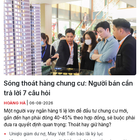
Sóng thoát hàng chung cư: Người bán cần
trả lời 7 câu hỏi
|
HOÀNG HÀ
06-08-2026
Một người vay ngân hàng tỉ lệ lớn để đầu tư chung cư mới,
gần đến hạn phải đóng 40-45% theo hợp đồng, sẽ buộc phải
đưa ra quyết định quan trọng: Thoát hay giữ hàng?
Uniqlo giảm dư nợ, May Việt Tiến báo lãi kỷ lục