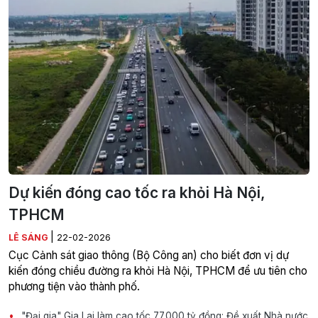
Dự kiến đóng cao tốc ra khỏi Hà Nội,
TPHCM
|
LÊ SÁNG
22-02-2026
Cục Cảnh sát giao thông (Bộ Công an) cho biết đơn vị dự
kiến đóng chiều đường ra khỏi Hà Nội, TPHCM để ưu tiên cho
phương tiện vào thành phố.
"Đại gia" Gia Lai làm cao tốc 77.000 tỷ đồng: Đề xuất Nhà nước