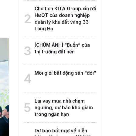
Chủ tịch KITA Group xin rời
2
HĐQT của doanh nghiệp
quản lý khu đất vàng 33
Láng Hạ
[CHÙM ẢNH] “Buồn” của
3
thị trường đất nền
Môi giới bất động sản “đói”
4
Lãi vay mua nhà chạm
5
ngưỡng, dự báo khó giảm
trong ngắn hạn
Dự báo bất ngờ về diễn