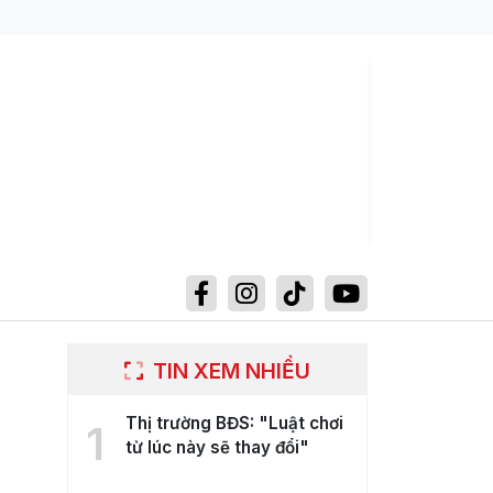
TIN XEM NHIỀU
Thị trường BĐS: "Luật chơi
1
từ lúc này sẽ thay đổi"