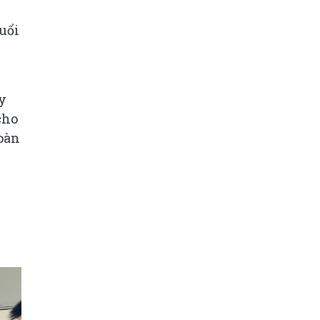
uổi
y
cho
oàn