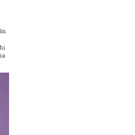
vấn
hị
ia