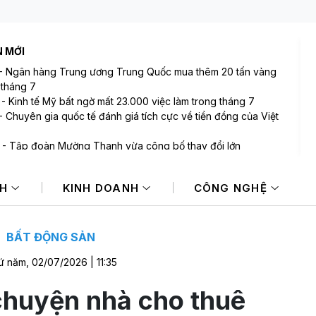
N MỚI
-
Ngân hàng Trung ương Trung Quốc mua thêm 20 tấn vàng
 tháng 7
-
Kinh tế Mỹ bất ngờ mất 23.000 việc làm trong tháng 7
-
Chuyên gia quốc tế đánh giá tích cực về tiền đồng của Việt
-
Tập đoàn Mường Thanh vừa công bố thay đổi lớn
-
VIX sắp phát hành gần 123 triệu cổ phiếu trả cổ tức
-
Bán ròng 600 tỷ đồng trong phiên cuối tuần, tự doanh
NH
KINH DOANH
CÔNG NGHỆ
"xả" mã nào mạnh nhất?
BẤT ĐỘNG SẢN
 năm, 02/07/2026 | 11:35
chuyện nhà cho thuê