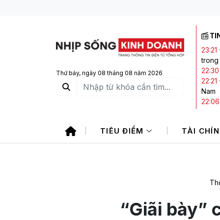
TI
23:21
trong
22:30
Thứ bảy, ngày 08 tháng 08 năm 2026
22:21
Nam
22:06
21:20
20:05
TIÊU ĐIỂM
TÀI CHÍ
CTCK 
Thứ
“Giãi bày” 