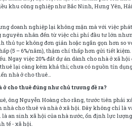
hiều khu công nghiệp như Bắc Ninh, Hưng Yên, Hả
ưng doanh nghiệp lại không mặn mà với việc phá
 nguyên nhân đến từ việc chi phí đầu tư lớn như
rình thủ tục không đơn giản hoặc ngắn gọn hơn so v
hấp (5 – 6%/năm), thậm chí thấp hơn gửi tiết kiệm.
ếu. Ngay việc 20% đất dự án dành cho nhà ở xã hội
thuê lại càng kém khả thi; chưa có nguồn tín dụn
iển nhà ở cho thuê…
à ở cho thuê đúng như chủ trương đề ra?
uê, ông Nguyễn Hoàng cho rằng, trước tiên phải x
n nhà cho thuê và nhà ở xã hội. Đây không chỉ là 
n là an sinh xã hội của nhà nước, ổn định lực lượn
 tế - xã hội.