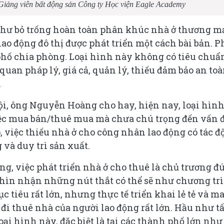
iảng viên bất động sản Công ty Học viện Eagle Academy
như bỏ trống hoàn toàn phân khúc nhà ở thương m
ao động đô thị được phát triển một cách bài bản. 
 phố chia phòng. Loại hình này không có tiêu chuẩ
uan pháp lý, giá cả, quản lý, thiếu đảm bảo an to
.
i, ông Nguyễn Hoàng cho hay, hiện nay, loại hìn
việc mua bán/thuê mua mà chưa chú trọng đến vấn 
, việc thiếu nhà ở cho công nhân lao động có tác đ
 và duy trì sản xuất.
, việc phát triển nhà ở cho thuê là chủ trương đ
hìn nhận những nút thắt có thể sẽ như chương tr
c tiêu rất lớn, nhưng thực tế triển khai lẻ tẻ và 
đi thuê nhà của người lao động rất lớn. Hầu như tấ
oại hình này, đặc biệt là tại các thành phố lớn như