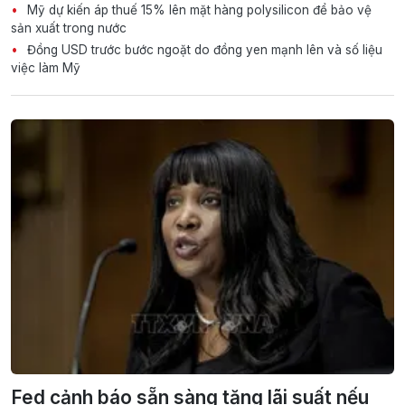
Mỹ dự kiến áp thuế 15% lên mặt hàng polysilicon để bảo vệ
sản xuất trong nước
Đồng USD trước bước ngoặt do đồng yen mạnh lên và số liệu
việc làm Mỹ
Fed cảnh báo sẵn sàng tăng lãi suất nếu