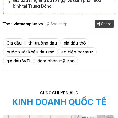
Giá dầu tăng nhẹ do lo ngại về đàm phán hòa
bình tại Trung Đông
Theo
vietnamplus.vn
Sao chép
Share
Giá dầu
thị trường dầu
giá dầu thô
nước xuất khẩu dầu mỏ
eo biển hormuz
giá dầu WTI
đàm phán mỹ-iran
CÙNG CHUYÊN MỤC
KINH DOANH QUỐC TẾ