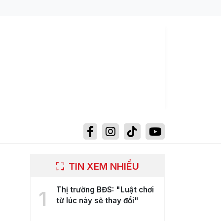
TIN XEM NHIỀU
Thị trường BĐS: "Luật chơi
1
từ lúc này sẽ thay đổi"