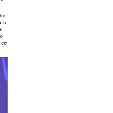
phát
ạnh
hu
ao
 cư