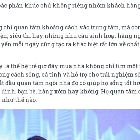
ết các phân khúc chứ không riêng nhóm khách hàn
g chỉ quan tâm khoảng cách vào trung tâm, mà cò
iện, siêu thị hay những nhu cầu sinh hoạt hằng n
uyển mỗi ngày cũng tạo ra khác biệt rất lớn về chất
 ý là thế hệ trẻ giờ đây mua nhà không chỉ tìm một
ng cách sống, cá tính và hỗ trợ cho trải nghiệm s
t đầu quan tâm ngôi nhà đó có giúp họ sống tốt h
gia đình, bạn bè, hàng xóm hay không. Họ quan tâm 
n như thế nào.