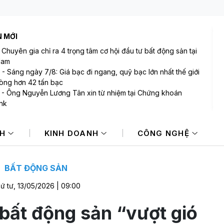
N MỚI
-
Chuyên gia chỉ ra 4 trọng tâm cơ hội đầu tư bất động sản tại
Nam
-
Sáng ngày 7/8: Giá bạc đi ngang, quỹ bạc lớn nhất thế giới
òng hơn 42 tấn bạc
-
Ông Nguyễn Lương Tân xin từ nhiệm tại Chứng khoán
nk
-
Fed cảnh báo sẵn sàng tăng lãi suất nếu lạm phát tiếp tục
ẳng
NH
KINH DOANH
CÔNG NGHỆ
-
Giá vàng biến động khó lường, giảm 1 triệu đồng/lượng
4
-
Tài khoản chứng khoán mở mới giảm mạnh
BẤT ĐỘNG SẢN
ứ tư, 13/05/2026 | 09:00
bất động sản “vượt gió