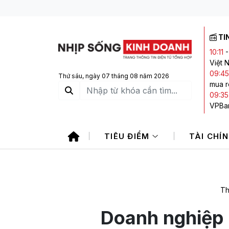
TI
10:11
Việt 
09:45
Thứ sáu, ngày 07 tháng 08 năm 2026
mua r
09:35
VPBa
09:32
dai d
TIÊU ĐIỂM
TÀI CHÍ
09:29
08:4
Th
Doanh nghiệp 