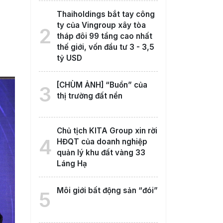
Thaiholdings bắt tay công
ty của Vingroup xây tòa
2
tháp đôi 99 tầng cao nhất
thế giới, vốn đầu tư 3 - 3,5
tỷ USD
[CHÙM ẢNH] “Buồn” của
3
thị trường đất nền
Chủ tịch KITA Group xin rời
4
HĐQT của doanh nghiệp
quản lý khu đất vàng 33
Láng Hạ
Môi giới bất động sản “đói”
5