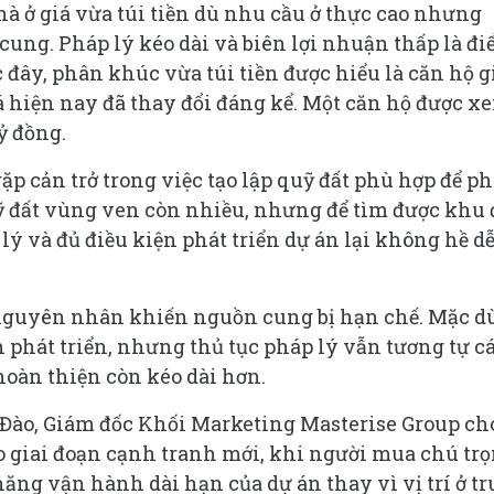
à ở giá vừa túi tiền dù nhu cầu ở thực cao nhưng
cung. Pháp lý kéo dài và biên lợi nhuận thấp là đ
 đây, phân khúc vừa túi tiền được hiểu là căn hộ g
giá hiện nay đã thay đổi đáng kể. Một căn hộ được x
tỷ đồng.
p cản trở trong việc tạo lập quỹ đất phù hợp để ph
quỹ đất vùng ven còn nhiều, nhưng để tìm được khu 
ý và đủ điều kiện phát triển dự án lại không hề d
 nguyên nhân khiến nguồn cung bị hạn chế. Mặc d
 phát triển, nhưng thủ tục pháp lý vẫn tương tự c
oàn thiện còn kéo dài hơn.
h Đào, Giám đốc Khối Marketing Masterise Group ch
ào giai đoạn cạnh tranh mới, khi người mua chú tr
ăng vận hành dài hạn của dự án thay vì vị trí ở t