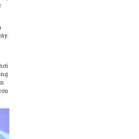
g
n
gày.
 nơi
ống
ơn
con