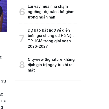
Lãi vay mua nhà chạm
6
ngưỡng, dự báo khó giảm
trong ngắn hạn
Dự báo bất ngờ về diễn
7
biến giá chung cư Hà Nội,
TP.HCM trong giai đoạn
2026-2027
t
Cityview Signature khẳng
8
định giá trị ngay từ khi ra
mắt
 sự
ác
hía
ng