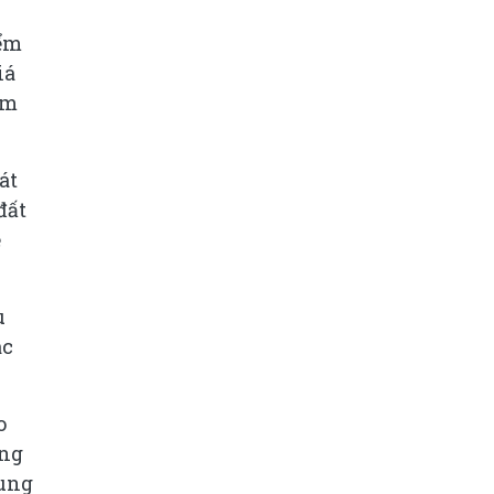
iểm
iá
em
át
đất
ễ
ù
ác
o
ọng
rung