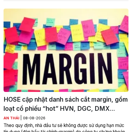
HOSE cập nhật danh sách cắt margin, gồm
loạt cổ phiếu “hot” HVN, DGC, DMX...
|
AN THÁI
08-08-2026
Theo quy định, nhà đầu tư sẽ không được sử dụng hạn mức
tín dụng (đòn bẩy tài chính-margin) do công ty chứng khoán