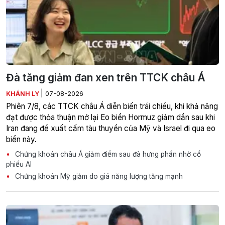
Đà tăng giảm đan xen trên TTCK châu Á
|
KHÁNH LY
07-08-2026
Phiên 7/8, các TTCK châu Á diễn biến trái chiều, khi khả năng
đạt được thỏa thuận mở lại Eo biển Hormuz giảm dần sau khi
Iran đang đề xuất cấm tàu thuyền của Mỹ và Israel đi qua eo
biển này.
Chứng khoán châu Á giảm điểm sau đà hưng phấn nhờ cổ
phiếu AI
Chứng khoán Mỹ giảm do giá năng lượng tăng mạnh