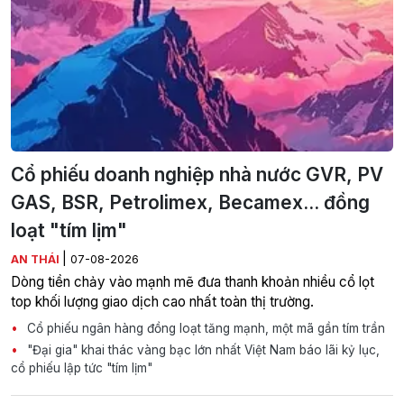
Cổ phiếu doanh nghiệp nhà nước GVR, PV
GAS, BSR, Petrolimex, Becamex... đồng
loạt "tím lịm"
|
AN THÁI
07-08-2026
Dòng tiền chảy vào mạnh mẽ đưa thanh khoản nhiều cổ lọt
top khối lượng giao dịch cao nhất toàn thị trường.
Cổ phiếu ngân hàng đồng loạt tăng mạnh, một mã gần tím trần
"Đại gia" khai thác vàng bạc lớn nhất Việt Nam báo lãi kỷ lục,
cổ phiếu lập tức "tím lịm"