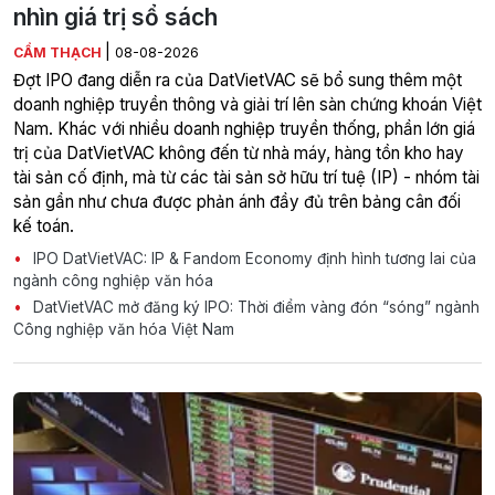
nhìn giá trị sổ sách
|
CẨM THẠCH
08-08-2026
Đợt IPO đang diễn ra của DatVietVAC sẽ bổ sung thêm một
doanh nghiệp truyền thông và giải trí lên sàn chứng khoán Việt
Nam. Khác với nhiều doanh nghiệp truyền thống, phần lớn giá
trị của DatVietVAC không đến từ nhà máy, hàng tồn kho hay
tài sản cố định, mà từ các tài sản sở hữu trí tuệ (IP) - nhóm tài
sản gần như chưa được phản ánh đầy đủ trên bảng cân đối
kế toán.
IPO DatVietVAC: IP & Fandom Economy định hình tương lai của
ngành công nghiệp văn hóa
DatVietVAC mở đăng ký IPO: Thời điểm vàng đón “sóng” ngành
Công nghiệp văn hóa Việt Nam