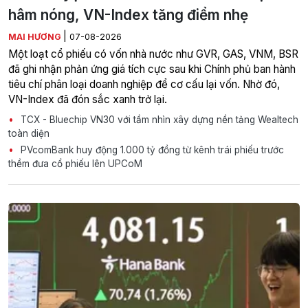
hâm nóng, VN-Index tăng điểm nhẹ
|
MAI HƯƠNG
07-08-2026
Một loạt cổ phiếu có vốn nhà nước như GVR, GAS, VNM, BSR
đã ghi nhận phản ứng giá tích cực sau khi Chính phủ ban hành
tiêu chí phân loại doanh nghiệp để cơ cấu lại vốn. Nhờ đó,
VN-Index đã đón sắc xanh trở lại.
TCX - Bluechip VN30 với tầm nhìn xây dựng nền tảng Wealtech
toàn diện
PVcomBank huy động 1.000 tỷ đồng từ kênh trái phiếu trước
thềm đưa cổ phiếu lên UPCoM