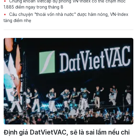
Chứng khoán Vietcap dự phóng VN-Index có thể chạm mốc
1.885 điểm ngay trong tháng 8
Câu chuyện "thoái vốn nhà nước" được hâm nóng, VN-Index
tăng điểm nhẹ
Định giá DatVietVAC, sẽ là sai lầm nếu chỉ