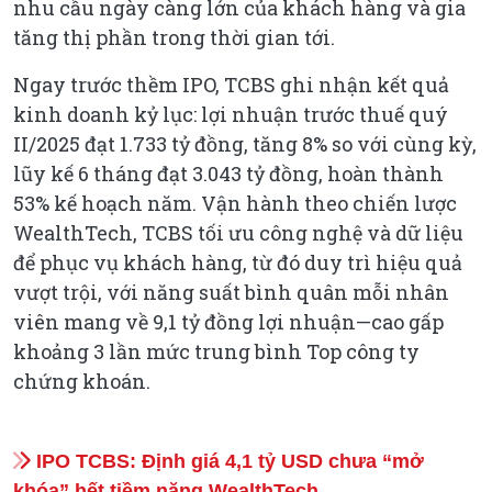
nhu cầu ngày càng lớn của khách hàng và gia
tăng thị phần trong thời gian tới.
Ngay trước thềm IPO, TCBS ghi nhận kết quả
kinh doanh kỷ lục: lợi nhuận trước thuế quý
II/2025 đạt 1.733 tỷ đồng, tăng 8% so với cùng kỳ,
lũy kế 6 tháng đạt 3.043 tỷ đồng, hoàn thành
53% kế hoạch năm. Vận hành theo chiến lược
WealthTech, TCBS tối ưu công nghệ và dữ liệu
để phục vụ khách hàng, từ đó duy trì hiệu quả
vượt trội, với năng suất bình quân mỗi nhân
viên mang về 9,1 tỷ đồng lợi nhuận—cao gấp
khoảng 3 lần mức trung bình Top công ty
chứng khoán.
IPO TCBS: Định giá 4,1 tỷ USD chưa “mở
khóa” hết tiềm năng WealthTech