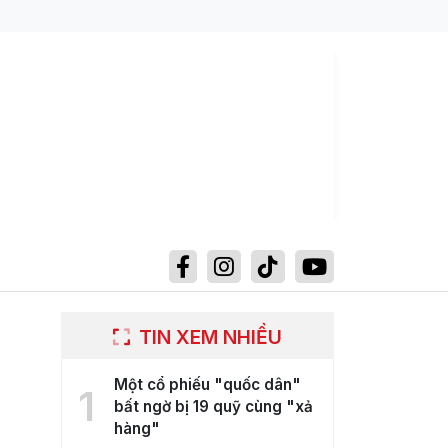
TIN XEM NHIỀU
Một cổ phiếu "quốc dân"
1
bất ngờ bị 19 quỹ cùng "xả
hàng"