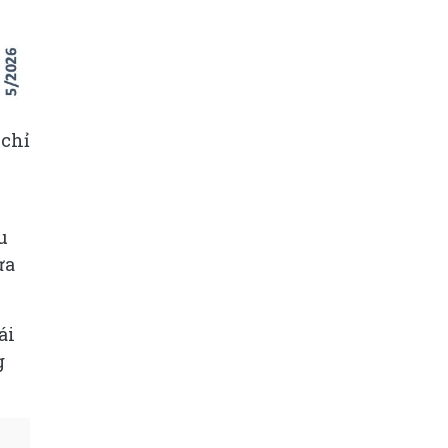
 chỉ
u
ưa
ái
g