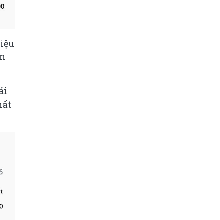
riệu
òn
ái
hất