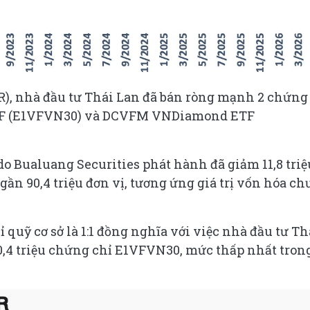
), nhà đầu tư Thái Lan đã bán ròng mạnh 2 chứng
TF (E1VFVN30) và DCVFM VNDiamond ETF
o Bualuang Securities phát hành đã giảm 11,8 triệ
gần 90,4 triệu đơn vị, tương ứng giá trị vốn hóa ch
 quỹ cơ sở là 1:1 đồng nghĩa với việc nhà đầu tư Th
0,4 triệu chứng chỉ E1VFVN30, mức thấp nhất tron