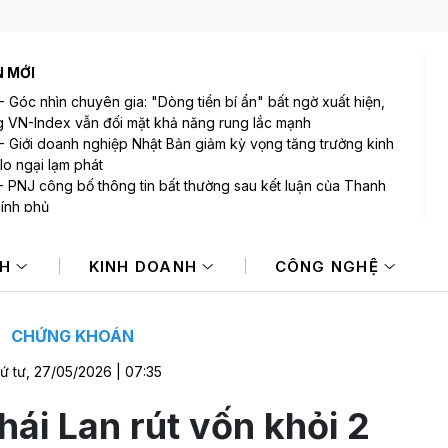
N MỚI
-
Góc nhìn chuyên gia: "Dòng tiền bí ẩn" bất ngờ xuất hiện,
 VN-Index vẫn đối mặt khả năng rung lắc mạnh
-
Giới doanh nghiệp Nhật Bản giảm kỳ vọng tăng trưởng kinh
 lo ngại lạm phát
-
PNJ công bố thông tin bất thường sau kết luận của Thanh
hính phủ
-
Bảo Tín Mạnh Hải: Có 7 giao dịch nhận đặt cọc vàng miếng
 bị rách vỏ bao bì, phải chuyển đến SJC để đóng lại
NH
KINH DOANH
CÔNG NGHỆ
-
Mi Hồng - tiệm vàng lâu đời bậc nhất TP.HCM lên tiếng sau
uận của Thanh tra Chính phủ
-
Các khoản hoàn thuế tác động tích cực đến kết quả kinh
 của doanh nghiệp Mỹ
CHỨNG KHOÁN
ứ tư, 27/05/2026 | 07:35
hái Lan rút vốn khỏi 2