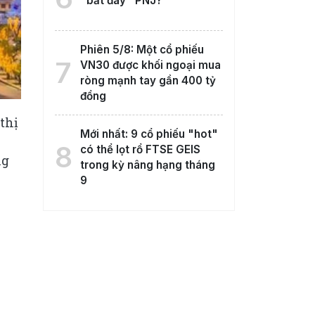
"bắt đáy" PNJ?
Phiên 5/8: Một cổ phiếu
7
VN30 được khối ngoại mua
ròng mạnh tay gần 400 tỷ
đồng
thị
Mới nhất: 9 cổ phiếu "hot"
8
có thể lọt rổ FTSE GEIS
ng
trong kỳ nâng hạng tháng
9