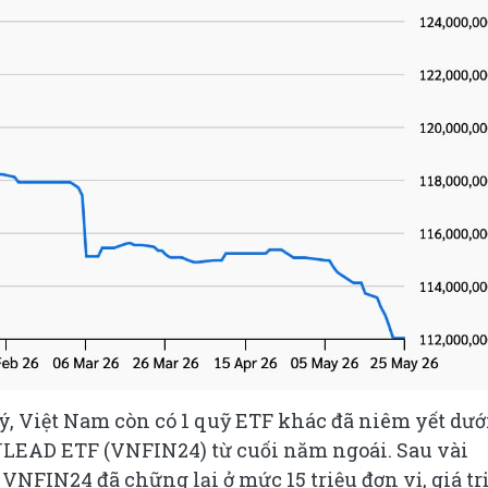
lý, Việt Nam còn có 1 quỹ ETF khác đã niêm yết dướ
NLEAD ETF (VNFIN24) từ cuối năm ngoái. Sau vài
VNFIN24 đã chững lại ở mức 15 triệu đơn vị, giá tr