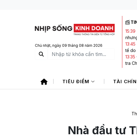
TI
15:39
nhưng
13:45
Chủ nhật, ngày 09 tháng 08 năm 2026
tế do
13:35
tra C
13:27
là do
TIÊU ĐIỂM
TÀI CHÍ
13:25
kết l
12:38
doanh
Th
Nhà đầu tư T