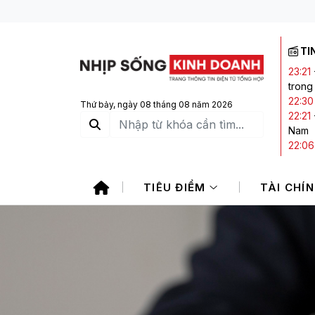
TI
23:21
trong
22:30
Thứ bảy, ngày 08 tháng 08 năm 2026
22:21
Nam
22:06
21:20
20:05
TIÊU ĐIỂM
TÀI CHÍ
CTCK 