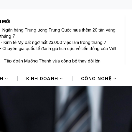
N MỚI
-
Ngân hàng Trung ương Trung Quốc mua thêm 20 tấn vàng
 tháng 7
-
Kinh tế Mỹ bất ngờ mất 23.000 việc làm trong tháng 7
-
Chuyên gia quốc tế đánh giá tích cực về tiền đồng của Việt
-
Tập đoàn Mường Thanh vừa công bố thay đổi lớn
-
VIX sắp phát hành gần 123 triệu cổ phiếu trả cổ tức
-
Bán ròng 600 tỷ đồng trong phiên cuối tuần, tự doanh
NH
KINH DOANH
CÔNG NGHỆ
"xả" mã nào mạnh nhất?