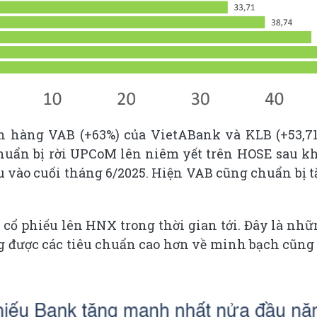
 hàng VAB (+63%) của VietABank và KLB (+53,7
chuẩn bị rời UPCoM lên niêm yết trên HOSE sau k
u vào cuối tháng 6/2025. Hiện VAB cũng chuẩn bị tă
cổ phiếu lên HNX trong thời gian tới. Đây là nhữn
g được các tiêu chuẩn cao hơn về minh bạch cũng