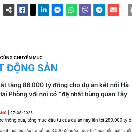
CÙNG CHUYÊN MỤC
T ĐỘNG SẢN
ất tăng 86.000 tỷ đồng cho dự án kết nối Hà
Hải Phòng với nơi có “đệ nhất hùng quan Tây
|
ẰNG
07-08-2026
c thông qua, tổng mức đầu tư của dự án này lên tới 289.000 tỷ đ
anh nghiệp sắp trả cổ tức 3.000 đồng/cp, duy trì “mưa tiền mặt” suốt