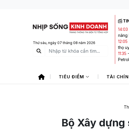
TI
14:03
nâng 
12:05
Thứ sáu, ngày 07 tháng 08 năm 2026
thọ u
11:35
Petro
11:30
11:24
TIÊU ĐIỂM
TÀI CHÍ
năm n
10:54
Phòng
Th
Bộ Xây dựng s