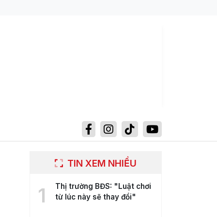
TIN XEM NHIỀU
Thị trường BĐS: "Luật chơi
1
từ lúc này sẽ thay đổi"