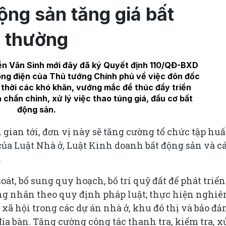
ộng sản tăng giá bất
thường
n Văn Sinh mới đây đã ký Quyết định 110/QĐ-BXD
ông điện của Thủ tướng Chính phủ về việc đôn đốc
p thời các khó khăn, vướng mắc để thúc đẩy triển
 chấn chỉnh, xử lý việc thao túng giá, đầu cơ bất
động sản.
 gian tới, đơn vị này sẽ tăng cường tổ chức tập huấ
của Luật Nhà ở, Luật Kinh doanh bất động sản và c
.
át, bổ sung quy hoạch, bố trí quỹ đất để phát triển
ông nhân theo quy định pháp luật; thực hiện nghi
xã hội trong các dự án nhà ở, khu đô thị và bảo đ
địa bàn. Tăng cường công tác thanh tra, kiểm tra, x