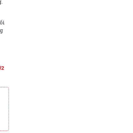
g.
ối
ng
/2