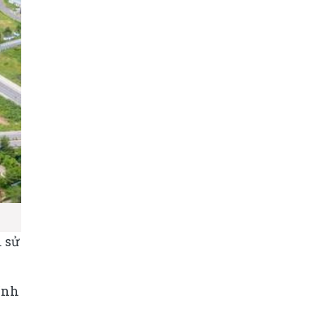
n sử
ính