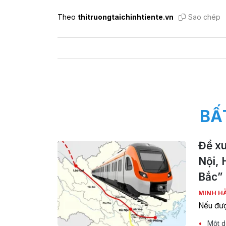
Theo
thitruongtaichinhtiente.vn
Sao chép
BẤ
Đề xu
Nội, 
Bắc”
MINH H
Nếu đượ
Một do