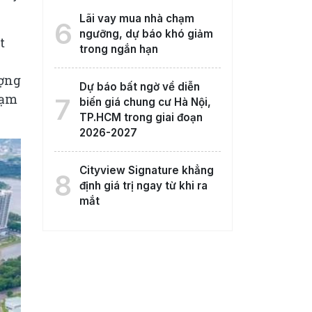
Lãi vay mua nhà chạm
6
ngưỡng, dự báo khó giảm
t
trong ngắn hạn
ượng
Dự báo bất ngờ về diễn
hạm
7
biến giá chung cư Hà Nội,
TP.HCM trong giai đoạn
2026-2027
Cityview Signature khẳng
8
định giá trị ngay từ khi ra
mắt