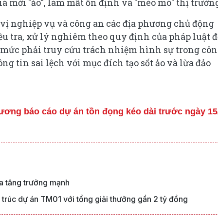
iá mới "ảo", làm mất ổn định và "méo mó" thị trườn
 vị nghiệp vụ và công an các địa phương chủ động
ều tra, xử lý nghiêm theo quy định của pháp luật đ
n mức phải truy cứu trách nhiệm hình sự trong cô
ng tin sai lệch với mục đích tạo sốt ảo và lừa đảo
ương báo cáo dự án tồn đọng kéo dài trước ngày 15
a tăng trưởng mạnh
 trúc dự án TM01 với tổng giải thưởng gần 2 tỷ đồng