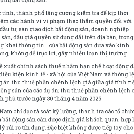
dựng bất động sản.
 tỉnh, thành phố tăng cường kiểm tra để kịp thời
iêm các hành vi vi phạm theo thẩm quyền đối với
đầu tư, sàn giao dịch bất động sản, doanh nghiệp
sản, đấu giá quyền sử dụng đất trên địa bàn, trong
ng khai thông tin... của bất động sản đưa vào kinh
ng; không để trục lợi, gây nhiễu loạn thị trường.
đề xuất chính sách thuế nhằm hạn chế hoạt động 
điều kiện kinh tế - xã hội của Việt Nam và thông lệ
g án thu thuế phần chênh lệch giá giữa giá tính ti
động sản của các dự án; thu thuế phần chênh lệch 
nh phủ trước ngày 30 tháng 4 năm 2025.
m chỉ đạo rà soát kỹ lưỡng, thanh tra các tổ chứ
à bất động sản cần được định giá khách quan, hợp l
ý rủi ro tín dụng. Đặc biệt không được tiếp tay cho