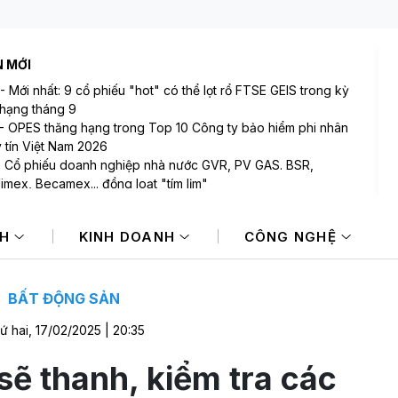
N MỚI
-
Mới nhất: 9 cổ phiếu "hot" có thể lọt rổ FTSE GEIS trong kỳ
hạng tháng 9
-
OPES thăng hạng trong Top 10 Công ty bảo hiểm phi nhân
y tín Việt Nam 2026
-
Cổ phiếu doanh nghiệp nhà nước GVR, PV GAS. BSR,
limex, Becamex... đồng loạt "tím lịm"
-
IMF: Nhật Bản tiếp tục bình thường hóa chính sách tiền tệ
-
Mỹ: Lãi suất thế chấp tăng lên mức cao nhất kể từ tháng Bảy
NH
KINH DOANH
CÔNG NGHỆ
goái
-
Đề xuất tăng 86.000 tỷ đồng cho dự án kết nối Hà Nội, Hải
 với nơi có “đệ nhất hùng quan Tây Bắc”
BẤT ĐỘNG SẢN
ứ hai, 17/02/2025 | 20:35
ẽ thanh, kiểm tra các