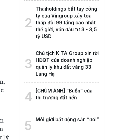
Thaiholdings bắt tay công
ty của Vingroup xây tòa
2
tháp đôi 99 tầng cao nhất
thế giới, vốn đầu tư 3 - 3,5
tỷ USD
Chủ tịch KITA Group xin rời
3
HĐQT của doanh nghiệp
quản lý khu đất vàng 33
Láng Hạ
n,
ác
[CHÙM ẢNH] “Buồn” của
4
thị trường đất nền
êm
Môi giới bất động sản “đói”
5
ảm
ử lý