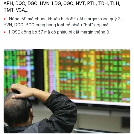
APH, DQC, DGC, HVN, LDG, OGC, NVT, PTL, TDH, TLH,
TMT, VCA,…
Nóng: 59 mã chứng khoán bị HoSE cắt margin trong quý 3,
HVN, DGC, BCG cùng hàng loạt cổ phiếu “hot” góp mặt
HOSE công bố 57 mã cổ phiếu bị cắt margin tháng 8