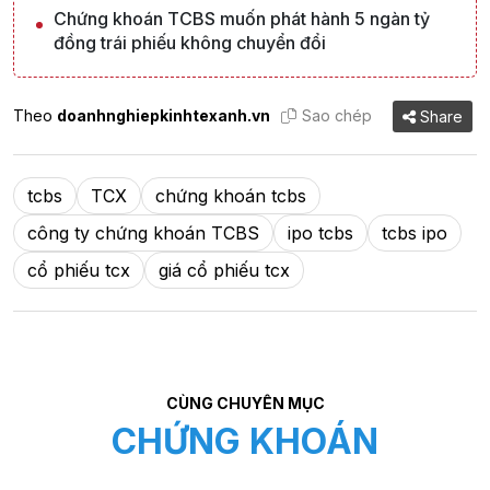
Chứng khoán TCBS muốn phát hành 5 ngàn tỷ
đồng trái phiếu không chuyển đổi
Theo
doanhnghiepkinhtexanh.vn
Sao chép
Share
tcbs
TCX
chứng khoán tcbs
công ty chứng khoán TCBS
ipo tcbs
tcbs ipo
cổ phiếu tcx
giá cổ phiếu tcx
CÙNG CHUYÊN MỤC
CHỨNG KHOÁN