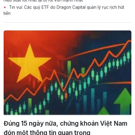
hiệu suất tốt nhất lại bị rút vốn mạnh nhất
Tin vui: Các quỹ ETF do Dragon Capital quản lý rục rịch hút
tiền
Đúng 15 ngày nữa, chứng khoán Việt Nam
đón một thông tin quan trọng