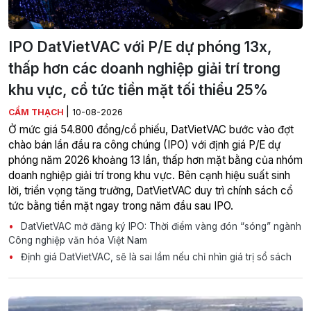
IPO DatVietVAC với P/E dự phóng 13x,
thấp hơn các doanh nghiệp giải trí trong
khu vực, cổ tức tiền mặt tối thiểu 25%
|
CẨM THẠCH
10-08-2026
Ở mức giá 54.800 đồng/cổ phiếu, DatVietVAC bước vào đợt
chào bán lần đầu ra công chúng (IPO) với định giá P/E dự
phóng năm 2026 khoảng 13 lần, thấp hơn mặt bằng của nhóm
doanh nghiệp giải trí trong khu vực. Bên cạnh hiệu suất sinh
lời, triển vọng tăng trưởng, DatVietVAC duy trì chính sách cổ
tức bằng tiền mặt ngay trong năm đầu sau IPO.
DatVietVAC mở đăng ký IPO: Thời điểm vàng đón “sóng” ngành
Công nghiệp văn hóa Việt Nam
Định giá DatVietVAC, sẽ là sai lầm nếu chỉ nhìn giá trị sổ sách