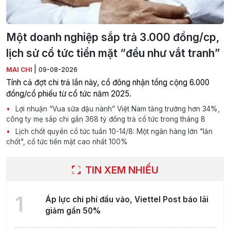
Một doanh nghiệp sắp trả 3.000 đồng/cp,
lịch sử cổ tức tiền mặt “đều như vắt tranh”
|
MAI CHI
09-08-2026
Tính cả đợt chi trả lần này, cổ đông nhận tổng cộng 6.000
đồng/cổ phiếu từ cổ tức năm 2025.
Lợi nhuận “Vua sữa đậu nành” Việt Nam tăng trưởng hơn 34%,
công ty mẹ sắp chi gần 368 tỷ đồng trả cổ tức trong tháng 8
Lịch chốt quyền cổ tức tuần 10-14/8: Một ngân hàng lớn "lăn
chốt", cổ tức tiền mặt cao nhất 100%
TIN XEM NHIỀU
1
Áp lực chi phí đầu vào, Viettel Post báo lãi
giảm gần 50%