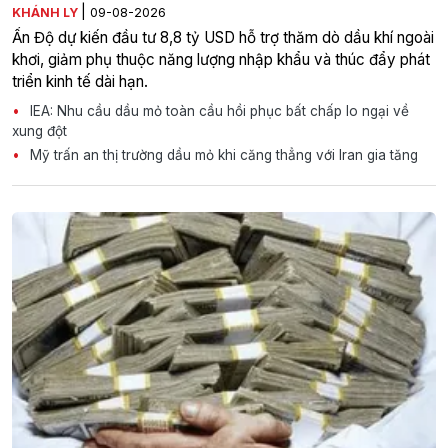
|
KHÁNH LY
09-08-2026
Ấn Độ dự kiến đầu tư 8,8 tỷ USD hỗ trợ thăm dò dầu khí ngoài
khơi, giảm phụ thuộc năng lượng nhập khẩu và thúc đẩy phát
triển kinh tế dài hạn.
IEA: Nhu cầu dầu mỏ toàn cầu hồi phục bất chấp lo ngại về
xung đột
Mỹ trấn an thị trường dầu mỏ khi căng thẳng với Iran gia tăng