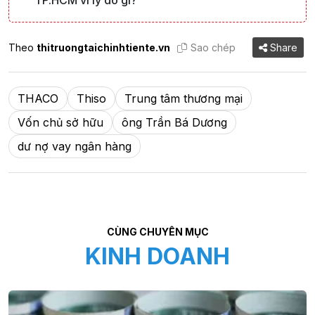
TP.HCM vì lý do gì?
Theo
thitruongtaichinhtiente.vn
Sao chép
Share
THACO
Thiso
Trung tâm thương mại
Vốn chủ sở hữu
ông Trần Bá Dương
dư nợ vay ngân hàng
CÙNG CHUYÊN MỤC
KINH DOANH