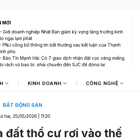
N MỚI
-
Giới doanh nghiệp Nhật Bản giảm kỳ vọng tăng trưởng kinh
 lo ngại lạm phát
-
PNJ công bố thông tin bất thường sau kết luận của Thanh
hính phủ
-
Bảo Tín Mạnh Hải: Có 7 giao dịch nhận đặt cọc vàng miếng
 bị rách vỏ bao bì, phải chuyển đến SJC để đóng lại
-
Mi Hồng - tiệm vàng lâu đời bậc nhất TP.HCM lên tiếng sau
uận của Thanh tra Chính phủ
NH
KINH DOANH
CÔNG NGHỆ
-
Các khoản hoàn thuế tác động tích cực đến kết quả kinh
 của doanh nghiệp Mỹ
-
Một doanh nghiệp BĐS chuẩn bị chi hơn trăm tỷ trả cổ tức
BẤT ĐỘNG SẢN
ứ hai, 25/05/2026 | 11:20
 đất thổ cư rơi vào thế