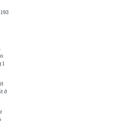
 193
i
ào
 1
ột
t ở
ư
ó