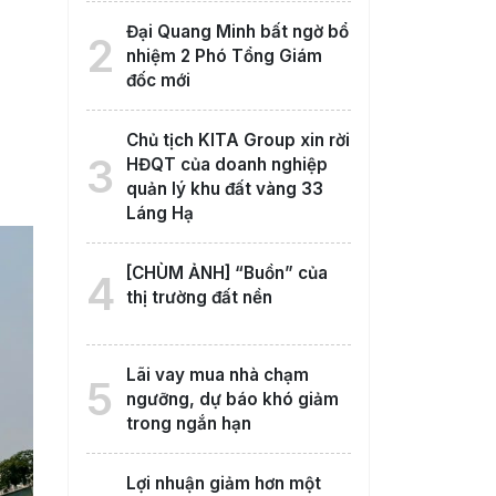
Đại Quang Minh bất ngờ bổ
2
nhiệm 2 Phó Tổng Giám
đốc mới
Chủ tịch KITA Group xin rời
3
HĐQT của doanh nghiệp
quản lý khu đất vàng 33
Láng Hạ
[CHÙM ẢNH] “Buồn” của
4
thị trường đất nền
Lãi vay mua nhà chạm
5
ngưỡng, dự báo khó giảm
trong ngắn hạn
Lợi nhuận giảm hơn một