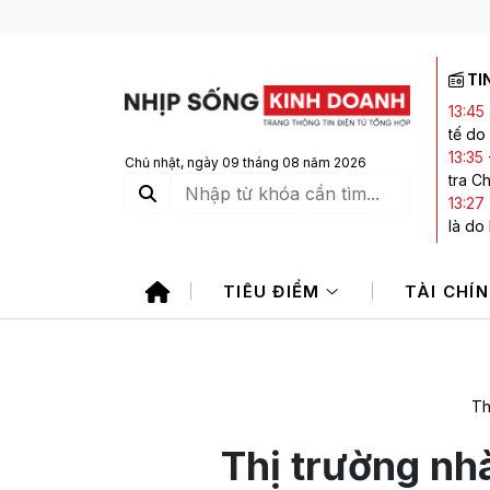
TI
13:45
tế do
13:35
Chủ nhật, ngày 09 tháng 08 năm 2026
tra C
13:27
là do
13:25
kết l
TIÊU ĐIỂM
TÀI CHÍ
12:38
doanh
11:02
Th
Thị trường nhà