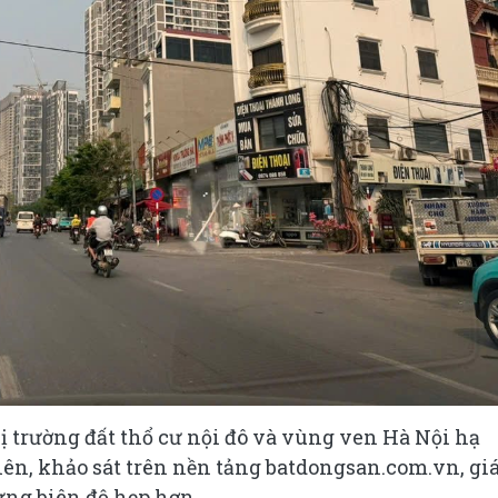
ị trường đất thổ cư nội đô và vùng ven Hà Nội hạ
ên, khảo sát trên nền tảng batdongsan.com.vn, gi
ưng biên độ hẹp hơn.