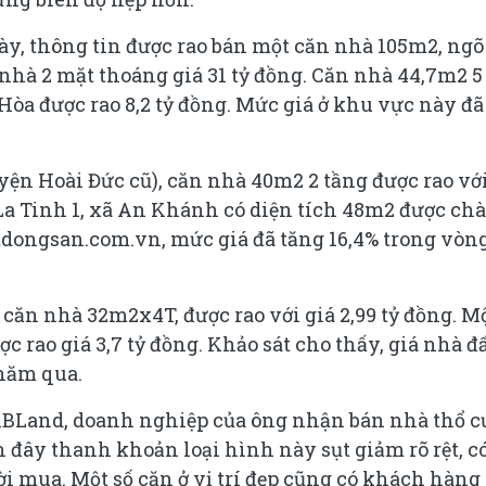
ày, thông tin được rao bán một căn nhà 105m2, ngõ
 nhà 2 mặt thoáng giá 31 tỷ đồng. Căn nhà 44,7m2 5
òa được rao 8,2 tỷ đồng. Mức giá ở khu vực này đã
ện Hoài Đức cũ), căn nhà 40m2 2 tầng được rao vớ
 La Tinh 1, xã An Khánh có diện tích 48m2 được ch
atdongsan.com.vn, mức giá đã tăng 16,4% trong vòng
ăn nhà 32m2x4T, được rao với giá 2,99 tỷ đồng. M
 rao giá 3,7 tỷ đồng. Khảo sát cho thấy, giá nhà đấ
 năm qua.
BLand, doanh nghiệp của ông nhận bán nhà thổ c
đây thanh khoản loại hình này sụt giảm rõ rệt, c
 mua. Một số căn ở vị trí đẹp cũng có khách hàng