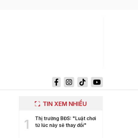
TIN XEM NHIỀU
Thị trường BĐS: "Luật chơi
1
từ lúc này sẽ thay đổi"