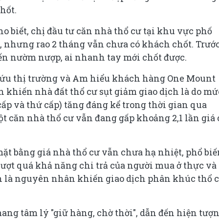
hốt.
 biết, chị đầu tư căn nhà thổ cư tại khu vực phố
 nhưng rao 2 tháng vẫn chưa có khách chốt. Trướ
đến nườm nượp, ai nhanh tay mới chốt được.
cứu thị trường và Am hiểu khách hàng One Mount
khiến nhà đất thổ cư sụt giảm giao dịch là do mứ
cấp và thứ cấp) tăng đáng kể trong thời gian qua
 căn nhà thổ cư vẫn đang gấp khoảng 2,1 lần giá
ặt bằng giá nhà thổ cư vẫn chưa hạ nhiệt, phổ biế
ượt quá khả năng chi trả của người mua ở thực và
n là nguyên nhân khiến giao dịch phân khúc thổ 
ng tâm lý "giữ hàng, chờ thời", dẫn đến hiện tượ