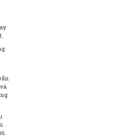
hay
.
ng
vẫn
 và
ộng
u
in
ói.