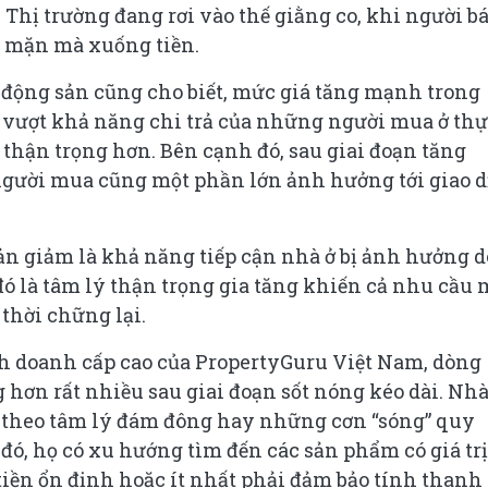
. Thị trường đang rơi vào thế giằng co, khi người b
 mặn mà xuống tiền.
động sản cũng cho biết, mức giá tăng mạnh trong
 vượt khả năng chi trả của những người mua ở thự
 thận trọng hơn. Bên cạnh đó, sau giai đoạn tăng
 người mua cũng một phần lớn ảnh hưởng tới giao 
 giảm là khả năng tiếp cận nhà ở bị ảnh hưởng d
đó là tâm lý thận trọng gia tăng khiến cả nhu cầu
thời chững lại.
h doanh cấp cao của PropertyGuru Việt Nam, dòng
 hơn rất nhiều sau giai đoạn sốt nóng kéo dài. Nh
 theo tâm lý đám đông hay những cơn “sóng” quy
ó, họ có xu hướng tìm đến các sản phẩm có giá trị
iền ổn định hoặc ít nhất phải đảm bảo tính thanh