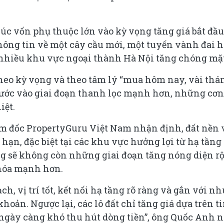
húc vốn phụ thuộc lớn vào kỳ vọng tăng giá bắt đầu
thông tin về một cây cầu mới, một tuyến vành đai 
ở nhiều khu vực ngoại thành Hà Nội tăng chóng mặt
theo kỳ vọng và theo tâm lý “mua hôm nay, vài thá
 bước vào giai đoạn thanh lọc mạnh hơn, những cơn
iệt.
 đốc PropertyGuru Việt Nam nhận định, đất nền 
 hạn, đặc biệt tại các khu vực hưởng lợi từ hạ tầng
ường sẽ không còn những giai đoạn tăng nóng diện r
 hóa mạnh hơn.
 vị trí tốt, kết nối hạ tầng rõ ràng và gắn với nh
khoản. Ngược lại, các lô đất chỉ tăng giá dựa trên t
ngày càng khó thu hút dòng tiền”, ông Quốc Anh n