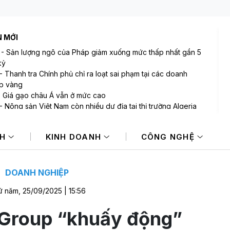
N MỚI
-
Sản lượng ngô của Pháp giảm xuống mức thấp nhất gần 5
kỷ
-
Thanh tra Chính phủ chỉ ra loạt sai phạm tại các doanh
p vàng
-
Giá gạo châu Á vẫn ở mức cao
-
Nông sản Việt Nam còn nhiều dư địa tại thị trường Algeria
-
Xuất khẩu đất hiếm của Trung Quốc sang Nhật Bản và Mỹ
 mạnh
NH
KINH DOANH
CÔNG NGHỆ
-
BAF và áp lực huy động vốn trong bối cảnh lợi nhuận đi lùi
DOANH NGHIỆP
 năm, 25/09/2025 | 15:56
 Group “khuấy động”