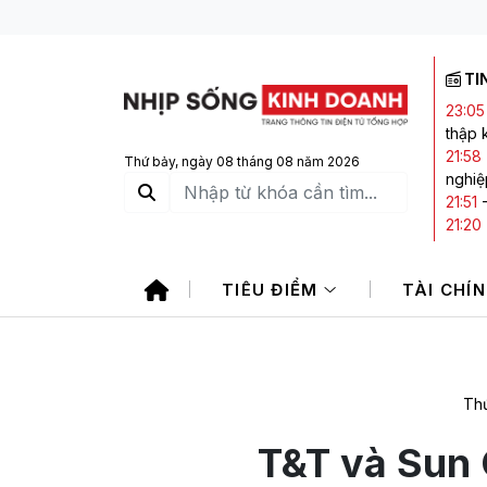
TI
23:05
thập 
21:58
Thứ bảy, ngày 08 tháng 08 năm 2026
nghiệ
21:51
21:20
21:14
giảm
TIÊU ĐIỂM
TÀI CHÍ
19:25
Thứ
T&T và Sun