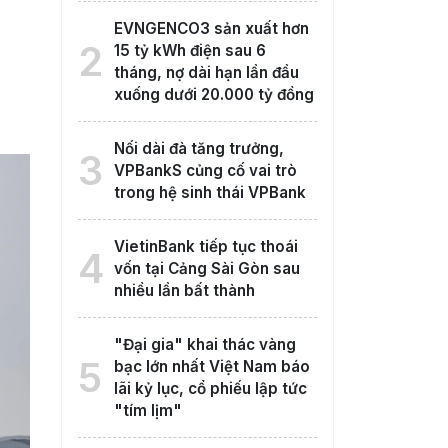
EVNGENCO3 sản xuất hơn
2
15 tỷ kWh điện sau 6
tháng, nợ dài hạn lần đầu
xuống dưới 20.000 tỷ đồng
Nối dài đà tăng trưởng,
3
VPBankS củng cố vai trò
trong hệ sinh thái VPBank
VietinBank tiếp tục thoái
4
vốn tại Cảng Sài Gòn sau
nhiều lần bất thành
"Đại gia" khai thác vàng
5
bạc lớn nhất Việt Nam báo
lãi kỷ lục, cổ phiếu lập tức
"tím lịm"