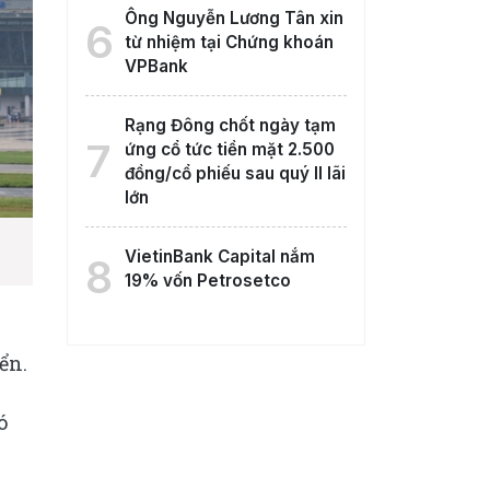
Ông Nguyễn Lương Tân xin
6
từ nhiệm tại Chứng khoán
VPBank
Rạng Đông chốt ngày tạm
7
ứng cổ tức tiền mặt 2.500
đồng/cổ phiếu sau quý II lãi
lớn
VietinBank Capital nắm
8
19% vốn Petrosetco
ển.
ó