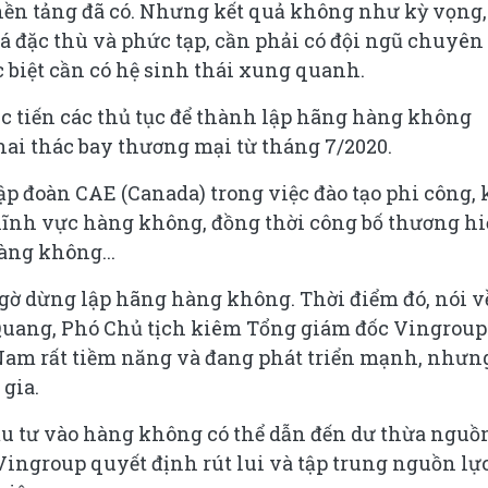
nền tảng đã có. Nhưng kết quả không như kỳ vọng,
đặc thù và phức tạp, cần phải có đội ngũ chuyên
 biệt cần có hệ sinh thái xung quanh.
c tiến các thủ tục để thành lập hãng hàng không
hai thác bay thương mại từ tháng 7/2020.
ập đoàn CAE (Canada) trong việc đào tạo phi công, 
lĩnh vực hàng không, đồng thời công bố thương hi
hàng không...
ờ dừng lập hãng hàng không. Thời điểm đó, nói v
 Quang, Phó Chủ tịch kiêm Tổng giám đốc Vingroup
 Nam rất tiềm năng và đang phát triển mạnh, nhưn
gia.
u tư vào hàng không có thể dẫn đến dư thừa nguồ
 Vingroup quyết định rút lui và tập trung nguồn lự