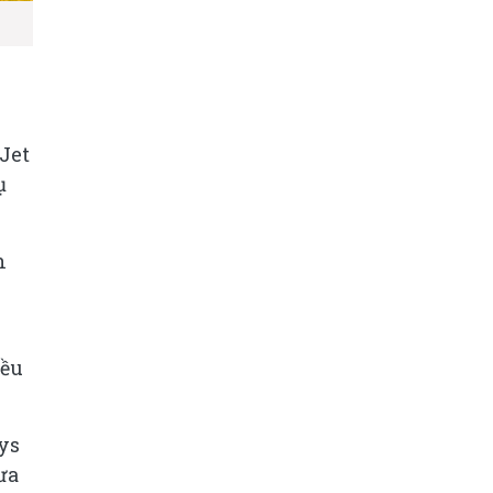
Jet
ụ
n
iều
ys
ưa