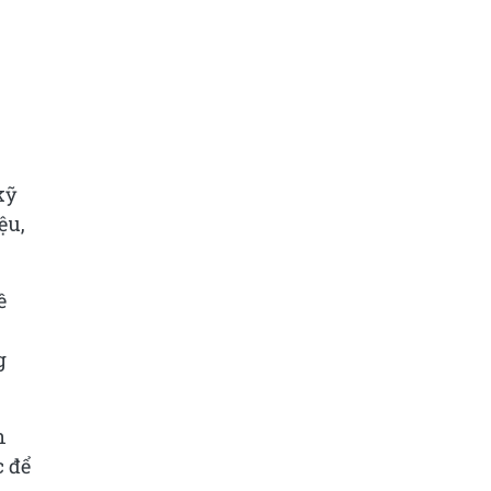
kỹ
ệu,
ề
g
n
c để