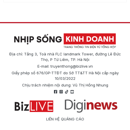
Địa chỉ: Tầng 3, Toà nhà FLC landmark Tower, đường Lê Đức
Thọ, P Từ Liêm, TP. Hà Nội
E-mail:
truyenthong@bizlive.vn
Giấy phép số 676/GP-TTĐT do Sở TT&TT Hà Nội cấp ngày
10/03/2022
Chịu trách nhiệm nội dung: Vũ Thị Hồng Nhung
LIÊN HỆ QUẢNG CÁO
Công ty Cổ phần Truyền thông Quốc tế Diginews