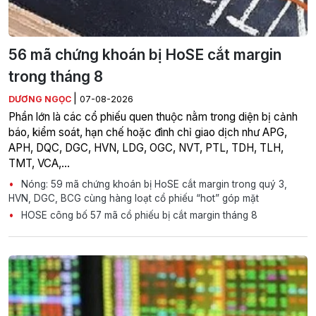
56 mã chứng khoán bị HoSE cắt margin
trong tháng 8
|
DƯƠNG NGỌC
07-08-2026
Phần lớn là các cổ phiếu quen thuộc nằm trong diện bị cảnh
báo, kiểm soát, hạn chế hoặc đình chỉ giao dịch như APG,
APH, DQC, DGC, HVN, LDG, OGC, NVT, PTL, TDH, TLH,
TMT, VCA,…
Nóng: 59 mã chứng khoán bị HoSE cắt margin trong quý 3,
HVN, DGC, BCG cùng hàng loạt cổ phiếu “hot” góp mặt
HOSE công bố 57 mã cổ phiếu bị cắt margin tháng 8