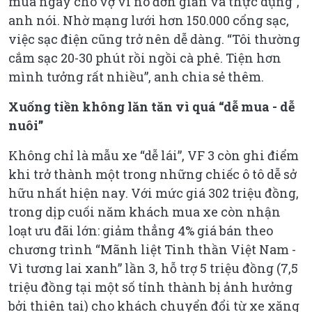
mua ngay cho vợ vì nó đơn giản và thực dụng”,
anh nói. Nhờ mạng lưới hơn 150.000 cổng sạc,
việc sạc điện cũng trở nên dễ dàng. “Tôi thường
cắm sạc 20-30 phút rồi ngồi cà phê. Tiện hơn
mình tưởng rất nhiều”, anh chia sẻ thêm.
Xuống tiền không lăn tăn vì quá “dễ mua - dễ
nuôi”
Không chỉ là mẫu xe “dễ lái”, VF 3 còn ghi điểm
khi trở thành một trong những chiếc ô tô dễ sở
hữu nhất hiện nay. Với mức giá 302 triệu đồng,
trong dịp cuối năm khách mua xe còn nhận
loạt ưu đãi lớn: giảm thẳng 4% giá bán theo
chương trình “Mãnh liệt Tinh thần Việt Nam -
Vì tương lai xanh” lần 3, hỗ trợ 5 triệu đồng (7,5
triệu đồng tại một số tỉnh thành bị ảnh hưởng
bởi thiên tai) cho khách chuyển đổi từ xe xăng