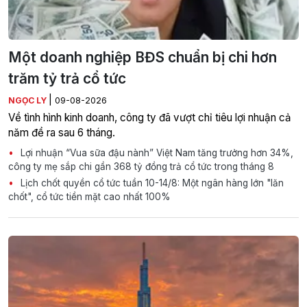
Một doanh nghiệp BĐS chuẩn bị chi hơn
trăm tỷ trả cổ tức
|
NGỌC LY
09-08-2026
Về tình hình kinh doanh, công ty đã vượt chỉ tiêu lợi nhuận cả
năm đề ra sau 6 tháng.
Lợi nhuận “Vua sữa đậu nành” Việt Nam tăng trưởng hơn 34%,
công ty mẹ sắp chi gần 368 tỷ đồng trả cổ tức trong tháng 8
Lịch chốt quyền cổ tức tuần 10-14/8: Một ngân hàng lớn "lăn
chốt", cổ tức tiền mặt cao nhất 100%