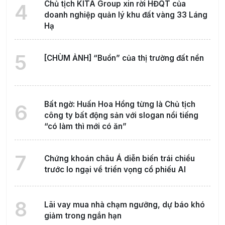
Chủ tịch KITA Group xin rời HĐQT của
4
doanh nghiệp quản lý khu đất vàng 33 Láng
Hạ
5
[CHÙM ẢNH] “Buồn” của thị trường đất nền
Bất ngờ: Huấn Hoa Hồng từng là Chủ tịch
6
công ty bất động sản với slogan nổi tiếng
“có làm thì mới có ăn”
7
Chứng khoán châu Á diễn biến trái chiều
trước lo ngại về triển vọng cổ phiếu AI
8
Lãi vay mua nhà chạm ngưỡng, dự báo khó
giảm trong ngắn hạn