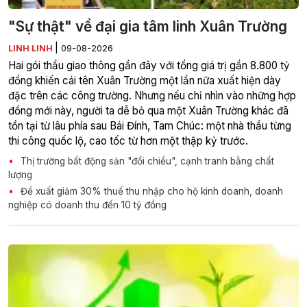
"Sự thật" về đại gia tâm linh Xuân Trường
|
LINH LINH
09-08-2026
Hai gói thầu giao thông gần đây với tổng giá trị gần 8.800 tỷ
đồng khiến cái tên Xuân Trường một lần nữa xuất hiện dày
đặc trên các công trường. Nhưng nếu chỉ nhìn vào những hợp
đồng mới này, người ta dễ bỏ qua một Xuân Trường khác đã
tồn tại từ lâu phía sau Bái Đính, Tam Chúc: một nhà thầu từng
thi công quốc lộ, cao tốc từ hơn một thập kỷ trước.
Thị trường bất động sản "đổi chiều", cạnh tranh bằng chất
lượng
Đề xuất giảm 30% thuế thu nhập cho hộ kinh doanh, doanh
nghiệp có doanh thu đến 10 tỷ đồng