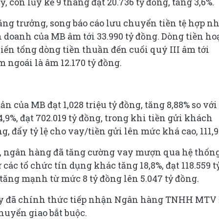
 còn lũy kế 9 tháng đạt 20.736 tỷ đồng, tăng 3,6%.
ăng trưởng, song báo cáo lưu chuyển tiền tệ hợp nh
 doanh của MB âm tới 33.990 tỷ đồng. Dòng tiền ho
iến tổng dòng tiền thuần đến cuối quý III âm tới
m ngoái là âm 12.170 tỷ đồng.
ản của MB đạt 1,028 triệu tỷ đồng, tăng 8,88% so với
9%, đạt 702.019 tỷ đồng, trong khi tiền gửi khách
ng, đẩy tỷ lệ cho vay/tiền gửi lên mức khá cao, 111,9
g, ngân hàng đã tăng cường vay mượn qua hệ thốn
 các tổ chức tín dụng khác tăng 18,8%, đạt 118.559 t
ng mạnh từ mức 8 tỷ đồng lên 5.047 tỷ đồng.
ây đã chính thức tiếp nhận Ngân hàng TNHH MTV 
uyển giao bắt buộc.