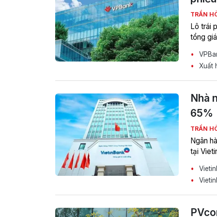
TRẦN H
Lô trái
tổng gi
VPBan
Xuất 
Nhà n
65%
TRẦN H
Ngân hà
tại Viet
Vieti
Vietin
PVcom