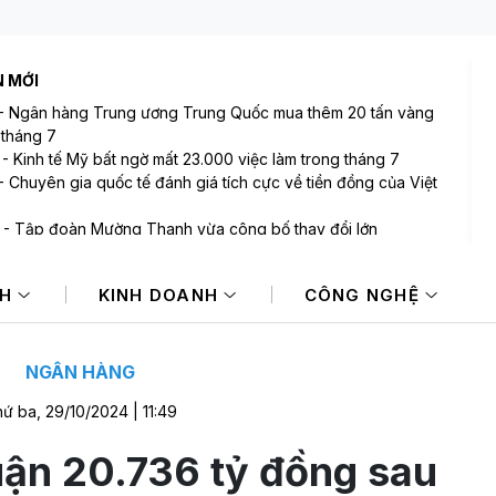
N MỚI
-
Ngân hàng Trung ương Trung Quốc mua thêm 20 tấn vàng
 tháng 7
-
Kinh tế Mỹ bất ngờ mất 23.000 việc làm trong tháng 7
-
Chuyên gia quốc tế đánh giá tích cực về tiền đồng của Việt
-
Tập đoàn Mường Thanh vừa công bố thay đổi lớn
-
VIX sắp phát hành gần 123 triệu cổ phiếu trả cổ tức
-
Bán ròng 600 tỷ đồng trong phiên cuối tuần, tự doanh
NH
KINH DOANH
CÔNG NGHỆ
"xả" mã nào mạnh nhất?
NGÂN HÀNG
ứ ba, 29/10/2024 | 11:49
uận 20.736 tỷ đồng sau