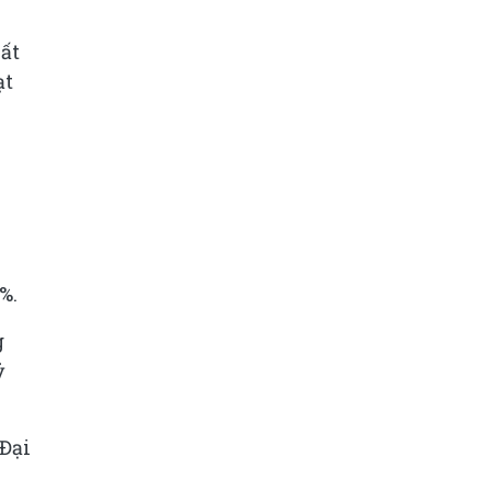
ất
ạt
%.
g
ỷ
Đại