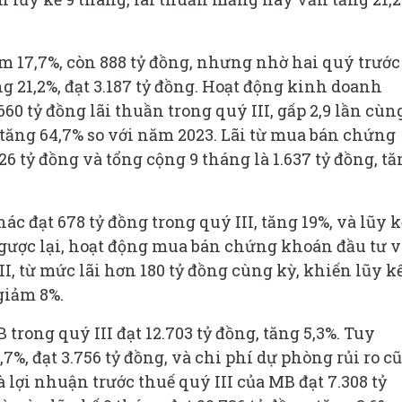
ảm 17,7%, còn 888 tỷ đồng, nhưng nhờ hai quý trước
ng 21,2%, đạt 3.187 tỷ đồng. Hoạt động kinh doanh
660 tỷ đồng lãi thuần trong quý III, gấp 2,9 lần cùn
g, tăng 64,7% so với năm 2023. Lãi từ mua bán chứng
6 tỷ đồng và tổng cộng 9 tháng là 1.637 tỷ đồng, t
c đạt 678 tỷ đồng trong quý III, tăng 19%, và lũy k
 Ngược lại, hoạt động mua bán chứng khoán đầu tư v
II, từ mức lãi hơn 180 tỷ đồng cùng kỳ, khiến lũy kế
giảm 8%.
trong quý III đạt 12.703 tỷ đồng, tăng 5,3%. Tuy
7%, đạt 3.756 tỷ đồng, và chi phí dự phòng rủi ro c
là lợi nhuận trước thuế quý III của MB đạt 7.308 tỷ