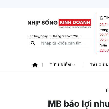
TI
23:21
trong
22:30
Thứ bảy, ngày 08 tháng 08 năm 2026
22:21
Nam
22:06
21:20
20:05
TIÊU ĐIỂM
TÀI CHÍ
CTCK 
Th
MB báo lợi nh