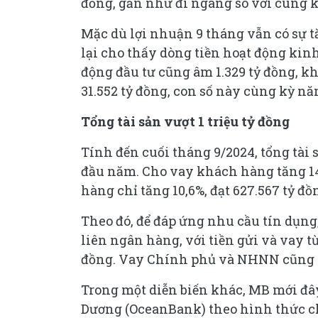
đồng, gần như đi ngang so với cùng kỳ,
Mặc dù lợi nhuận 9 tháng vẫn có sự t
lại cho thấy dòng tiền hoạt động kinh
động đầu tư cũng âm 1.329 tỷ đồng, kh
31.552 tỷ đồng, con số này cùng kỳ nă
Tổng tài sản vượt 1 triệu tỷ đồng
Tính đến cuối tháng 9/2024, tổng tài s
đầu năm. Cho vay khách hàng tăng 14,
hàng chỉ tăng 10,6%, đạt 627.567 tỷ đồ
Theo đó, để đáp ứng nhu cầu tín dụn
liên ngân hàng, với tiền gửi và vay từ
đồng. Vay Chính phủ và NHNN cũng tă
Trong một diễn biến khác, MB mới đ
Dương (OceanBank) theo hình thức ch