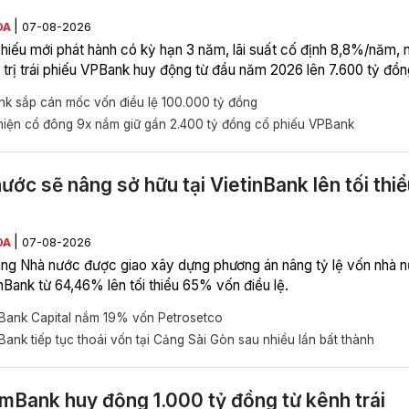
|
ÒA
07-08-2026
 phiếu mới phát hành có kỳ hạn 3 năm, lãi suất cố định 8,8%/năm, 
á trị trái phiếu VPBank huy động từ đầu năm 2026 lên 7.600 tỷ đồn
k sắp cán mốc vốn điều lệ 100.000 tỷ đồng
hiện cổ đông 9x nắm giữ gần 2.400 tỷ đồng cổ phiếu VPBank
ước sẽ nâng sở hữu tại VietinBank lên tối thiể
|
ÒA
07-08-2026
ng Nhà nước được giao xây dựng phương án nâng tỷ lệ vốn nhà 
inBank từ 64,46% lên tối thiểu 65% vốn điều lệ.
nBank Capital nắm 19% vốn Petrosetco
Bank tiếp tục thoái vốn tại Cảng Sài Gòn sau nhiều lần bất thành
Bank huy động 1.000 tỷ đồng từ kênh trái