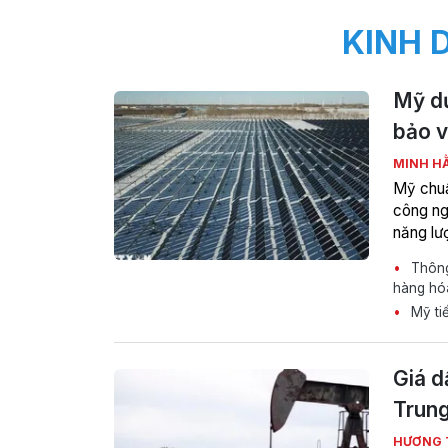
KINH 
Mỹ dự
bảo v
MINH H
Mỹ chuẩ
công ng
năng lượ
Thông 
hàng hó
Mỹ ti
Giá d
Trun
HƯƠNG 