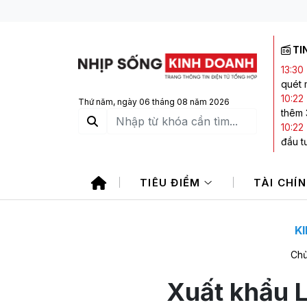
TI
13:30
quét 
10:22
Thứ năm, ngày 06 tháng 08 năm 2026
thêm 
10:22
đầu t
10:09
sản x
TIÊU ĐIỂM
TÀI CHÍ
10:00
09:19
mua?
K
Chủ
Xuất khẩu L