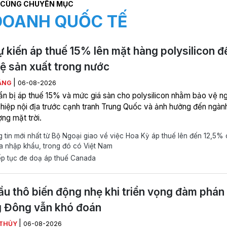
CÙNG CHUYÊN MỤC
DOANH QUỐC TẾ
 kiến áp thuế 15% lên mặt hàng polysilicon đ
ệ sản xuất trong nước
|
ẰNG
06-08-2026
n bị áp thuế 15% và mức giá sàn cho polysilicon nhằm bảo vệ n
hiệp nội địa trước cạnh tranh Trung Quốc và ảnh hưởng đến ngàn
ng mặt trời.
tin mới nhất từ Bộ Ngoại giao về việc Hoa Kỳ áp thuế lên đến 12,5%
a nhập khẩu, trong đó có Việt Nam
ếp tục đe doạ áp thuế Canada
ầu thô biến động nhẹ khi triển vọng đàm phán
g Đông vẫn khó đoán
|
THỦY
06-08-2026