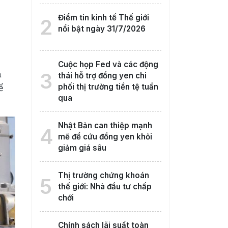
Điểm tin kinh tế Thế giới
2
nổi bật ngày 31/7/2026
Cuộc họp Fed và các động
m
3
thái hỗ trợ đồng yen chi
ể
phối thị trường tiền tệ tuần
qua
Nhật Bản can thiệp mạnh
4
mẽ để cứu đồng yen khỏi
giảm giá sâu
Thị trường chứng khoán
5
thế giới: Nhà đầu tư chấp
chới
Chính sách lãi suất toàn