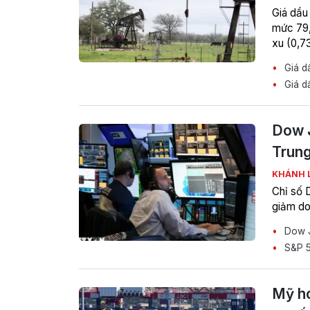
Giá dầu
mức 79,
xu (0,7
Giá dầ
Giá dầ
Dow J
Trun
KHÁNH 
Chỉ số D
giảm do
Dow J
S&P 5
Mỹ ho