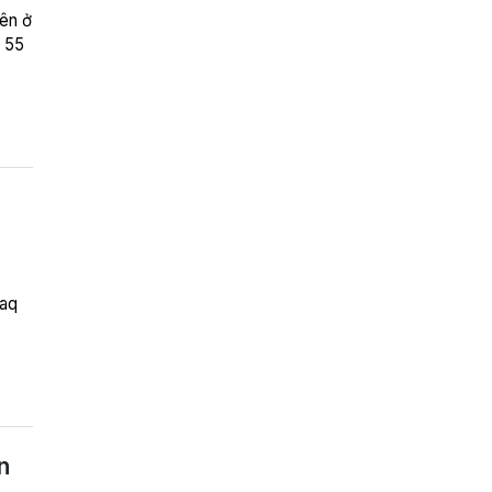
iên ở
 55
daq
n