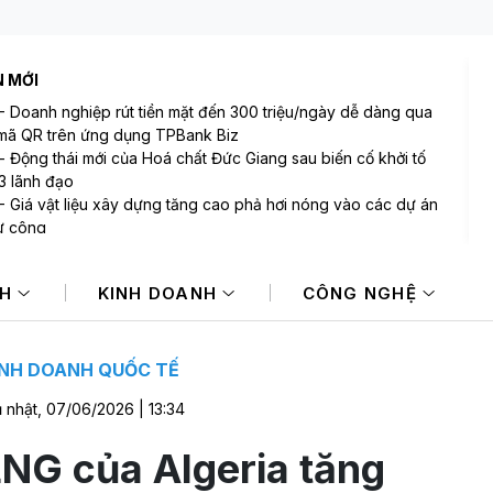
N MỚI
-
Doanh nghiệp rút tiền mặt đến 300 triệu/ngày dễ dàng qua
mã QR trên ứng dụng TPBank Biz
-
Động thái mới của Hoá chất Đức Giang sau biến cố khởi tố
3 lãnh đạo
-
Giá vật liệu xây dựng tăng cao phả hơi nóng vào các dự án
ư công
-
Mỹ dự kiến áp thuế 15% lên mặt hàng polysilicon để bảo vệ
uất trong nước
NH
KINH DOANH
CÔNG NGHỆ
-
Sóng thoát hàng chung cư: Người bán cần trả lời 7 câu hỏi
-
Vì sao chung cư tiếp tục là "điểm đến" hàng đầu của người
INH DOANH QUỐC TẾ
 nhật, 07/06/2026 | 13:34
NG của Algeria tăng