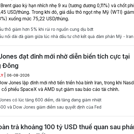
 Brent giao kỳ hạn nhích nhẹ 9 xu (tương đương 0,11%) và chốt ph
45 USD/thùng. Trong khi đó, giá dầu thô ngọt nhẹ Mỹ (WTI) giảm
3%) xuống mức 75,22 USD/thùng.
u thô giảm hơn 5% khi rủi ro nguồn cung dịu bớt
u nối dài đà giảm giữa lúc nhà đầu tư chờ kết quả đàm phán Mỹ - Iran
ones đạt đỉnh mới nhờ diễn biến tích cực tại
g Đông
|
LY
06-08-2026
ow Jones lập đỉnh mới nhờ tiến triển hòa bình Iran, trong khi Nas
 cổ phiếu SpaceX và AMD sụt giảm sau báo cáo tài chính.
ones có lúc tăng 600 điểm, đà tăng đang giảm nhiệt
00 và Dow Jones giảm điểm sau quyết định của Fed
àn trả khoảng 100 tỷ USD thuế quan sau phá