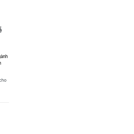
ể
gành
h
 cho