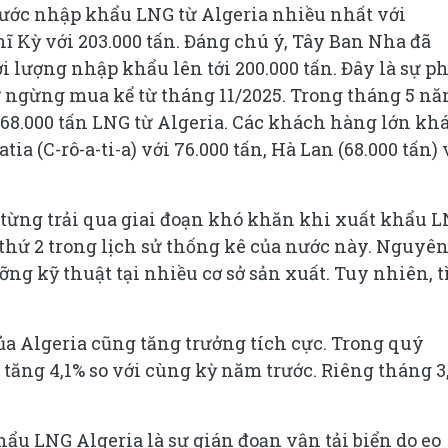
 nước nhập khẩu LNG từ Algeria nhiều nhất với
ĩ Kỳ với 203.000 tấn. Đáng chú ý, Tây Ban Nha đã
ới lượng nhập khẩu lên tới 200.000 tấn. Đây là sự p
 ngừng mua kể từ tháng 11/2025. Trong tháng 5 n
68.000 tấn LNG từ Algeria. Các khách hàng lớn kh
atia (C-rô-a-ti-a) với 76.000 tấn, Hà Lan (68.000 tấn) 
 từng trải qua giai đoạn khó khăn khi xuất khẩu 
 thứ 2 trong lịch sử thống kê của nước này. Nguyê
ng kỹ thuật tại nhiều cơ sở sản xuất. Tuy nhiên, 
ủa Algeria cũng tăng trưởng tích cực. Trong quý
, tăng 4,1% so với cùng kỳ năm trước. Riêng tháng 3
ẩu LNG Algeria là sự gián đoạn vận tải biển do eo