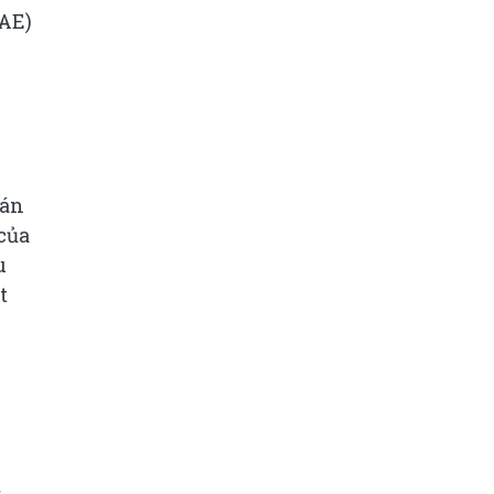
UAE)
 án
của
u
t