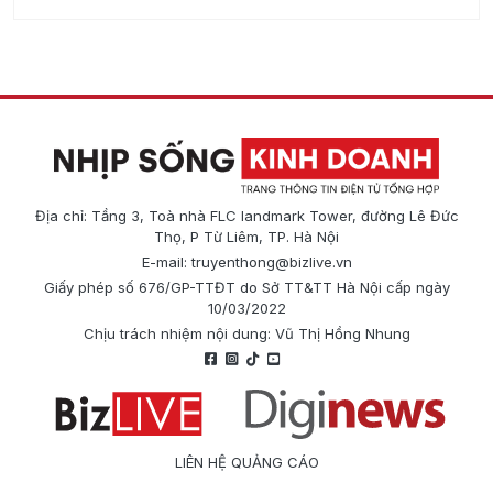
Địa chỉ: Tầng 3, Toà nhà FLC landmark Tower, đường Lê Đức
Thọ, P Từ Liêm, TP. Hà Nội
E-mail:
truyenthong@bizlive.vn
Giấy phép số 676/GP-TTĐT do Sở TT&TT Hà Nội cấp ngày
10/03/2022
Chịu trách nhiệm nội dung: Vũ Thị Hồng Nhung
LIÊN HỆ QUẢNG CÁO
Công ty Cổ phần Truyền thông Quốc tế Diginews