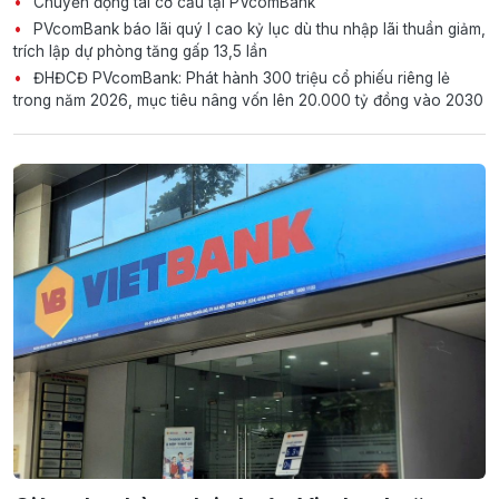
Chuyển động tái cơ cấu tại PVcomBank
PVcomBank báo lãi quý I cao kỷ lục dù thu nhập lãi thuần giảm,
trích lập dự phòng tăng gấp 13,5 lần
ĐHĐCĐ PVcomBank: Phát hành 300 triệu cổ phiếu riêng lẻ
trong năm 2026, mục tiêu nâng vốn lên 20.000 tỷ đồng vào 2030