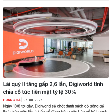
Lãi quý II tăng gấp 2,6 lần, Digiworld tính
chia cổ tức tiền mặt tỷ lệ 30%
|
HOÀNG HÀ
05-08-2026
Ngày 18/8 tới đây, Digiworld sẽ chốt danh sách cổ đông để
thực hiện việc lấy ý kiến cổ đông bằng văn bản về kế hoạch