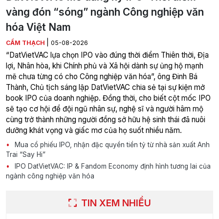
vàng đón “sóng” ngành Công nghiệp văn
hóa Việt Nam
|
CẨM THẠCH
05-08-2026
“DatVietVAC lựa chọn IPO vào đúng thời điểm Thiên thời, Địa
lợi, Nhân hòa, khi Chính phủ và Xã hội dành sự ủng hộ mạnh
mẽ chưa từng có cho Công nghiệp văn hóa”, ông Đinh Bá
Thành, Chủ tịch sáng lập DatVietVAC chia sẻ tại sự kiện mở
book IPO của doanh nghiệp. Đồng thời, cho biết cột mốc IPO
sẽ tạo cơ hội để đội ngũ nhân sự, nghệ sĩ và người hâm mộ
cùng trở thành những người đồng sở hữu hệ sinh thái đã nuôi
dưỡng khát vọng và giấc mơ của họ suốt nhiều năm.
Mua cổ phiếu IPO, nhận đặc quyền tiền tỷ từ nhà sản xuất Anh
Trai “Say Hi”
IPO DatVietVAC: IP & Fandom Economy định hình tương lai của
ngành công nghiệp văn hóa
TIN XEM NHIỀU