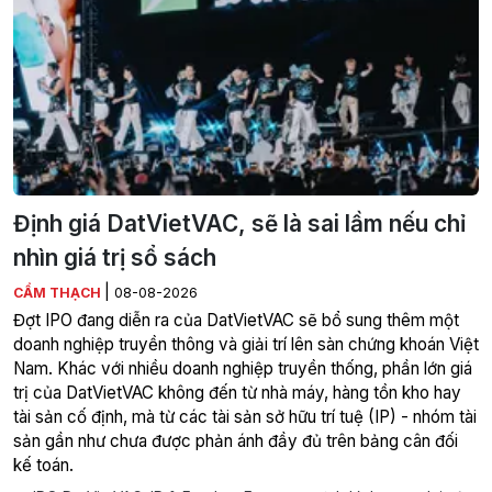
Định giá DatVietVAC, sẽ là sai lầm nếu chỉ
nhìn giá trị sổ sách
|
CẨM THẠCH
08-08-2026
Đợt IPO đang diễn ra của DatVietVAC sẽ bổ sung thêm một
doanh nghiệp truyền thông và giải trí lên sàn chứng khoán Việt
Nam. Khác với nhiều doanh nghiệp truyền thống, phần lớn giá
trị của DatVietVAC không đến từ nhà máy, hàng tồn kho hay
tài sản cố định, mà từ các tài sản sở hữu trí tuệ (IP) - nhóm tài
sản gần như chưa được phản ánh đầy đủ trên bảng cân đối
kế toán.