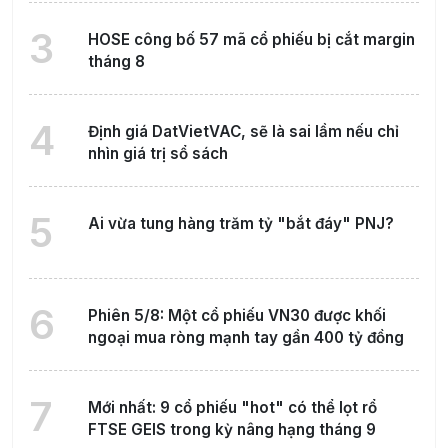
3
HOSE công bố 57 mã cổ phiếu bị cắt margin
tháng 8
4
Định giá DatVietVAC, sẽ là sai lầm nếu chỉ
nhìn giá trị sổ sách
5
Ai vừa tung hàng trăm tỷ "bắt đáy" PNJ?
6
Phiên 5/8: Một cổ phiếu VN30 được khối
ngoại mua ròng mạnh tay gần 400 tỷ đồng
7
Mới nhất: 9 cổ phiếu "hot" có thể lọt rổ
FTSE GEIS trong kỳ nâng hạng tháng 9