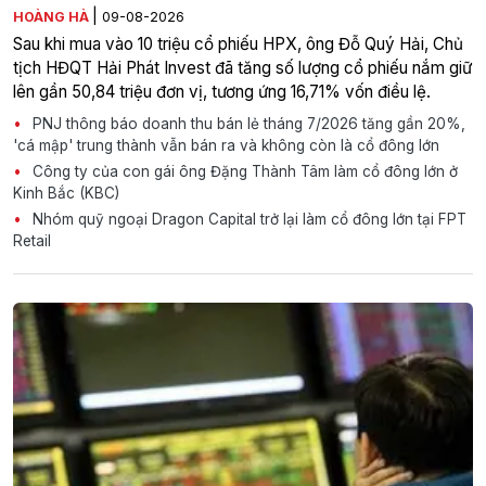
|
HOÀNG HÀ
09-08-2026
Sau khi mua vào 10 triệu cổ phiếu HPX, ông Đỗ Quý Hải, Chủ
tịch HĐQT Hải Phát Invest đã tăng số lượng cổ phiếu nắm giữ
lên gần 50,84 triệu đơn vị, tương ứng 16,71% vốn điều lệ.
PNJ thông báo doanh thu bán lẻ tháng 7/2026 tăng gần 20%,
'cá mập' trung thành vẫn bán ra và không còn là cổ đông lớn
Công ty của con gái ông Đặng Thành Tâm làm cổ đông lớn ở
Kinh Bắc (KBC)
Nhóm quỹ ngoại Dragon Capital trở lại làm cổ đông lớn tại FPT
Retail