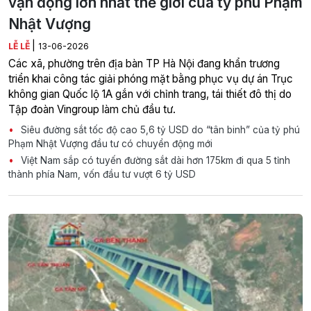
vận động lớn nhất thế giới của tỷ phú Phạm
Nhật Vượng
|
LỄ LỄ
13-06-2026
Các xã, phường trên địa bàn TP Hà Nội đang khẩn trương
triển khai công tác giải phóng mặt bằng phục vụ dự án Trục
không gian Quốc lộ 1A gắn với chỉnh trang, tái thiết đô thị do
Tập đoàn Vingroup làm chủ đầu tư.
Siêu đường sắt tốc độ cao 5,6 tỷ USD do “tân binh” của tỷ phú
Phạm Nhật Vượng đầu tư có chuyển động mới
Việt Nam sắp có tuyến đường sắt dài hơn 175km đi qua 5 tỉnh
thành phía Nam, vốn đầu tư vượt 6 tỷ USD