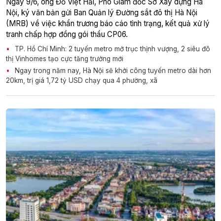
Ngày 9/6, ông Đỗ Việt Hải, Phó Giám đốc Sở Xây dựng Hà
Nội, ký văn bản gửi Ban Quản lý Đường sắt đô thị Hà Nội
(MRB) về việc khẩn trương báo cáo tình trạng, kết quả xử lý
tranh chấp hợp đồng gói thầu CP06.
TP. Hồ Chí Minh: 2 tuyến metro mở trục thịnh vượng, 2 siêu đô
thị Vinhomes tạo cực tăng trưởng mới
Ngay trong năm nay, Hà Nội sẽ khởi công tuyến metro dài hơn
20km, trị giá 1,72 tỷ USD chạy qua 4 phường, xã