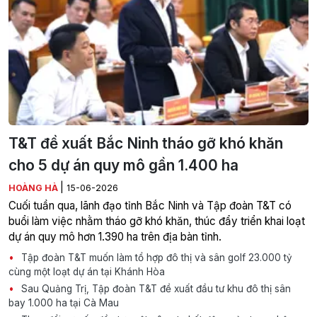
T&T đề xuất Bắc Ninh tháo gỡ khó khăn
cho 5 dự án quy mô gần 1.400 ha
|
HOÀNG HÀ
15-06-2026
Cuối tuần qua, lãnh đạo tỉnh Bắc Ninh và Tập đoàn T&T có
buổi làm việc nhằm tháo gỡ khó khăn, thúc đẩy triển khai loạt
dự án quy mô hơn 1.390 ha trên địa bàn tỉnh.
Tập đoàn T&T muốn làm tổ hợp đô thị và sân golf 23.000 tỷ
cùng một loạt dự án tại Khánh Hòa
Sau Quảng Trị, Tập đoàn T&T đề xuất đầu tư khu đô thị sân
bay 1.000 ha tại Cà Mau