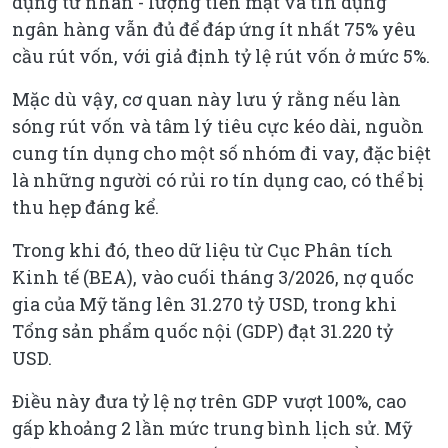
dụng tư nhân - lượng tiền mặt và tín dụng
ngân hàng vẫn đủ để đáp ứng ít nhất 75% yêu
cầu rút vốn, với giả định tỷ lệ rút vốn ở mức 5%.
Mặc dù vậy, cơ quan này lưu ý rằng nếu làn
sóng rút vốn và tâm lý tiêu cực kéo dài, nguồn
cung tín dụng cho một số nhóm đi vay, đặc biệt
là những người có rủi ro tín dụng cao, có thể bị
thu hẹp đáng kể.
Trong khi đó, theo dữ liệu từ Cục Phân tích
Kinh tế (BEA), vào cuối tháng 3/2026, nợ quốc
gia của Mỹ tăng lên 31.270 tỷ USD, trong khi
Tổng sản phẩm quốc nội (GDP) đạt 31.220 tỷ
USD.
Điều này đưa tỷ lệ nợ trên GDP vượt 100%, cao
gấp khoảng 2 lần mức trung bình lịch sử. Mỹ