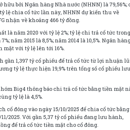
sở hữu bởi Ngân hàng Nhà nước (NHNN) là 79,56%; 
tỷ lệ chia cổ tức lần này, NHNN dự kiến thu về
G nhận về khoảng 466 tỷ đồng.
t là năm 2020 với tỷ lệ 2%; tỷ lệ chi trả cổ tức tron
là 7%; năm 2015 là 8,5%; năm 2014 là 10,5%. Ngân hàn
 mặt với tỷ lệ lên tới 16%.
 gần 1,397 tỷ cổ phiếu để trả cổ tức từ lợi nhuận l
ng tỷ lệ thực hiện 19,9% trên tổng số cổ phiếu lư
nhóm Big4 thông báo chi trả cổ tức bằng tiền mặt 
ng tỷ lệ là 4,5%.
ch cổ đông vào ngày 15/10/2025 để chia cổ tức bằng
/11/2025. Với gần 5,37 tỷ cổ phiếu đang lưu hành,
ồng để trả cổ tức tiền mặt cho cổ đông.