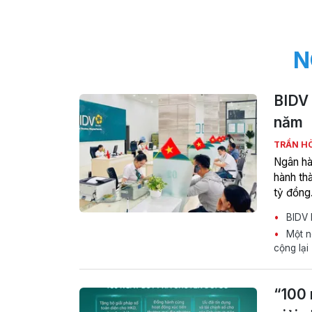
N
BIDV 
năm
TRẦN H
Ngân hà
hành thà
tỷ đồng
BIDV l
Một ng
cộng lại
“100 