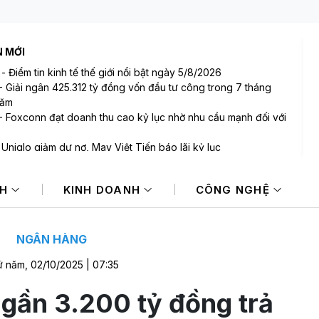
N MỚI
-
Điểm tin kinh tế thế giới nổi bật ngày 5/8/2026
-
Giải ngân 425.312 tỷ đồng vốn đầu tư công trong 7 tháng
năm
-
Foxconn đạt doanh thu cao kỷ lục nhờ nhu cầu mạnh đối với
-
Uniqlo giảm dư nợ, May Việt Tiến báo lãi kỷ lục
-
Xuất khẩu gạo Thái Lan giảm gần 19% trong nửa đầu năm
NH
KINH DOANH
CÔNG NGHỆ
-
Một cổ phiếu bất ngờ tăng giá thêm 77.500 đồng trong
 5/8
NGÂN HÀNG
 năm, 02/10/2025 | 07:35
 gần 3.200 tỷ đồng trả