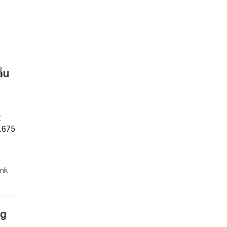
ầu
t
6.675
ank
ng