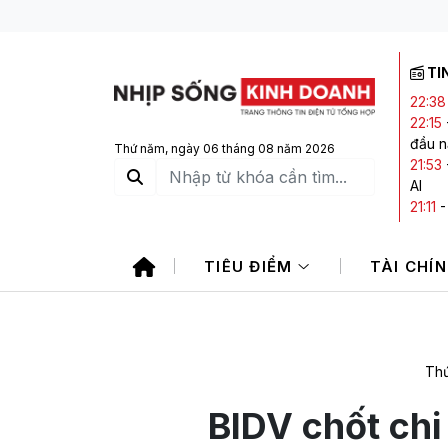
TI
22:38
22:15
đầu 
Thứ năm, ngày 06 tháng 08 năm 2026
21:53
AI
21:11
20:20
2026
TIÊU ĐIỂM
TÀI CHÍ
20:14
phiên
Thứ
BIDV chốt chi