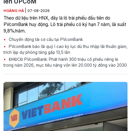
lên UPCoM
|
HOÀNG HÀ
07-08-2026
Theo dữ liệu trên HNX, đây là lô trái phiếu đầu tiên do
PVcomBank huy động. Lô trái phiếu có ký hạn 7 năm, lãi suất
9,8%/năm.
Chuyển động tái cơ cấu tại PVcomBank
PVcomBank báo lãi quý I cao kỷ lục dù thu nhập lãi thuần giảm,
trích lập dự phòng tăng gấp 13,5 lần
ĐHĐCĐ PVcomBank: Phát hành 300 triệu cổ phiếu riêng lẻ
trong năm 2026, mục tiêu nâng vốn lên 20.000 tỷ đồng vào 2030