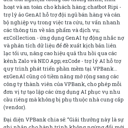
hoạt và an toàn cho khách hàng; chatbot Ripi -
trợ lý ảo GenAI hỗ trợ đội ngũ bán hàng và cán
bộ nghiệp vụ trong việc tra cứu, tư vấn nhanh
các thông tin về sản phẩm và dịch vụ;
ezCollection - ứng dụng GenAI tự động nhắc nợ
và phân tích dữ liệu để đề xuất kịch bản liên
lạc tối ưu, nâng cao hiệu quả thu hồi qua các
kênh Zalo và NEO App; ezCode - trợ lý AI hỗ trợ
quy trình phát triển phần mềm tại VPBank...
ezGenAI cũng có tiềm năng mở rộng sang các
công ty thành viên của VPBank, cho phép mỗi
đơn vị tự tạo lập các ứng dụng AI phục vụ nhu
cầu riêng mà không bị phụ thuộc nhà cung cấp
(vendor).
Đại diện VPBank chia sẻ: “Giải thưởng này là sự
ghi nhận cho hành trình không ngừng đổi mới