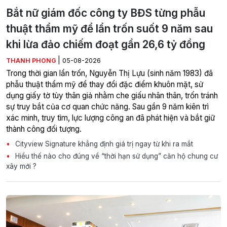
Bắt nữ giám đốc công ty BĐS từng phẫu
thuật thẩm mỹ để lẩn trốn suốt 9 năm sau
khi lừa đảo chiếm đoạt gần 26,6 tỷ đồng
|
THANH PHONG
05-08-2026
Trong thời gian lẩn trốn, Nguyễn Thị Lựu (sinh năm 1983) đã
phẫu thuật thẩm mỹ để thay đổi đặc điểm khuôn mặt, sử
dụng giấy tờ tùy thân giả nhằm che giấu nhân thân, trốn tránh
sự truy bắt của cơ quan chức năng. Sau gần 9 năm kiên trì
xác minh, truy tìm, lực lượng công an đã phát hiện và bắt giữ
thành công đối tượng.
Cityview Signature khẳng định giá trị ngay từ khi ra mắt
Hiểu thế nào cho đúng về “thời hạn sử dụng” căn hộ chung cư
xây mới ?