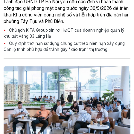
Lãnh đạo UBND TP Hà Nội yêu cầu các đơn vị hoàn thành
công tác giải phóng mặt bằng trước ngày 30/9/2026 để triển
khai Khu công viên công nghệ số và hỗn hợp trên địa bàn hai
phường Tây Tựu và Phú Diễn.
Chủ tịch KITA Group xin rời HĐQT của doanh nghiệp quản lý
khu đất vàng 33 Láng Hạ
Quy định thời hạn sử dụng chung cư theo niên hạn xây dựng:
Cần lộ trình phù hợp để tránh gây "xáo trộn" thị trường