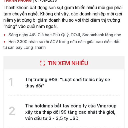
|
THANH PHONG
04-08-2026
Thanh khoản bất động sản sụt giảm khiến nhiều môi giới phải
tạm chuyển nghề. Không chỉ vậy, các doanh nghiệp môi giới
niêm yết cũng bị giảm doanh thu so với thời điểm thị trường
“nóng” vào cuối năm ngoái.
Sáng ngày 4/8: Giá bạc Phú Quý, DOJI, Sacombank tăng nhẹ
Hơn 2.300 nhân sự rời ACV trong nửa năm giữa cao điểm đầu
tư sân bay Long Thành
TIN XEM NHIỀU
1
Thị trường BĐS: "Luật chơi từ lúc này sẽ
thay đổi"
Thaiholdings bắt tay công ty của Vingroup
2
xây tòa tháp đôi 99 tầng cao nhất thế giới,
vốn đầu tư 3 - 3,5 tỷ USD