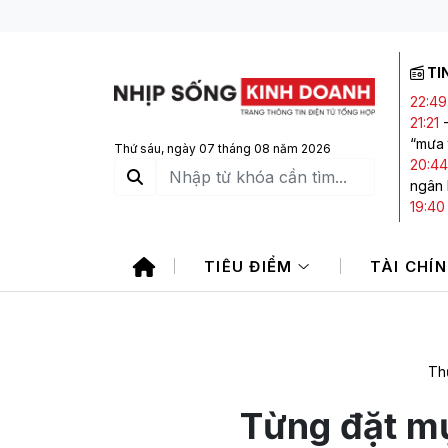
TI
22:49
21:21
“mưa 
Thứ sáu, ngày 07 tháng 08 năm 2026
20:44
ngân
19:40
giảm,
19:15
TIÊU ĐIỂM
TÀI CHÍ
sản vớ
17:45
trong
Th
Từng đặt mụ