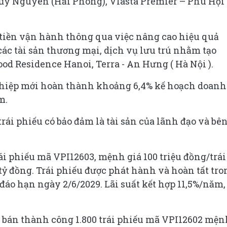
hủy Nguyên (Hải Phòng), Vlasta Premier – Phú Hội
g tiền vận hành thông qua việc nâng cao hiệu quả
các tài sản thương mại, dịch vụ lưu trú nhằm tạo
d Residence Hanoi, Terra - An Hưng ( Hà Nội ).
hiệp mới hoàn thành khoảng 6,4% kế hoạch doanh
m.
rái phiếu có bảo đảm là tài sản của lãnh đạo và bê
ái phiếu mã VPI12603, mệnh giá 100 triệu đồng/trái
 tỷ đồng. Trái phiếu được phát hành và hoàn tất tro
đáo hạn ngày 2/6/2029. Lãi suất kết hợp 11,5%/năm,
 bán thành công 1.800 trái phiếu mã VPI12602 mện