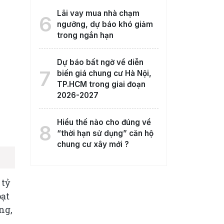
Lãi vay mua nhà chạm
6
ngưỡng, dự báo khó giảm
trong ngắn hạn
Dự báo bất ngờ về diễn
7
biến giá chung cư Hà Nội,
TP.HCM trong giai đoạn
2026-2027
Hiểu thế nào cho đúng về
8
“thời hạn sử dụng” căn hộ
chung cư xây mới ?
 tỷ
oạt
ng,