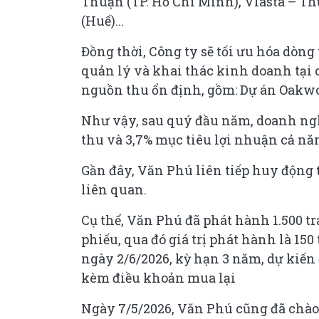
Thuận (TP. Hồ Chí Minh), Vlasta – T
(Huế)...
Đồng thời, Công ty sẽ tối ưu hóa dòn
quản lý và khai thác kinh doanh tại 
nguồn thu ổn định, gồm: Dự án Oakwoo
Như vậy, sau quý đầu năm, doanh ng
thu và 3,7% mục tiêu lợi nhuận cả nă
Gần đây, Văn Phú liên tiếp huy động t
liên quan.
Cụ thể, Văn Phú đã phát hành 1.500 tr
phiếu, qua đó giá trị phát hành là 150
ngày 2/6/2026, kỳ hạn 3 năm, dự kiến 
kèm điều khoản mua lại
Ngày 7/5/2026, Văn Phú cũng đã chào