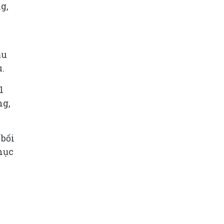
g,
ầu
.
1
ng,
 bối
hục