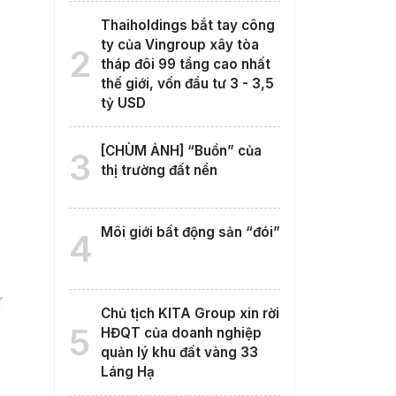
Thaiholdings bắt tay công
ty của Vingroup xây tòa
2
tháp đôi 99 tầng cao nhất
thế giới, vốn đầu tư 3 - 3,5
tỷ USD
[CHÙM ẢNH] “Buồn” của
3
thị trường đất nền
Môi giới bất động sản “đói”
4
Chủ tịch KITA Group xin rời
5
HĐQT của doanh nghiệp
quản lý khu đất vàng 33
Láng Hạ