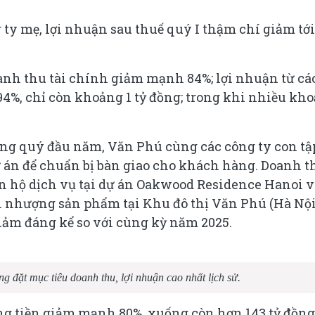
g ty mẹ, lợi nhuận sau thuế quý I thậm chí giảm tới
nh thu tài chính giảm mạnh 84%; lợi nhuận từ cá
 94%, chỉ còn khoảng 1 tỷ đồng; trong khi nhiều kh
rong quý đầu năm, Văn Phú cùng các công ty con tậ
ự án để chuẩn bị bàn giao cho khách hàng. Doanh t
ăn hộ dịch vụ tại dự án Oakwood Residence Hanoi v
 nhượng sản phẩm tại Khu đô thị Văn Phú (Hà Nội
iảm đáng kể so với cùng kỳ năm 2025.
 đặt mục tiêu doanh thu, lợi nhuận cao nhất lịch sử.
ng tiền giảm mạnh 80%, xuống còn hơn 143 tỷ đồng