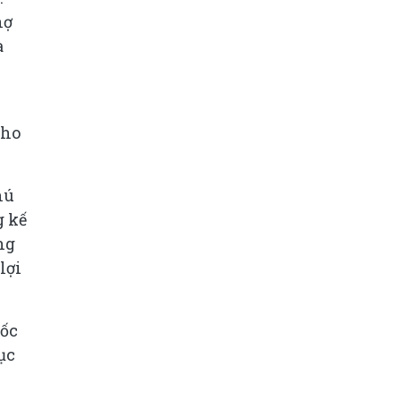
nợ
à
kho
hú
g kế
ng
lợi
tốc
ục