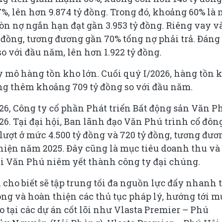
%, lên hơn 9.874 tỷ đồng. Trong đó, khoảng 60% là 
 còn nợ ngắn hạn đạt gần 3.953 tỷ đồng. Riêng vay v
ỷ đồng, tương đương gần 70% tổng nợ phải trả. Đáng
 với đầu năm, lên hơn 1.922 tỷ đồng.
y mô hàng tồn kho lớn. Cuối quý I/2026, hàng tồn 
ăng thêm khoảng 709 tỷ đồng so với đầu năm.
26, Công ty cổ phần Phát triển Bất động sản Văn P
. Tại đại hội, Ban lãnh đạo Văn Phú trình cổ đôn
lượt ở mức 4.500 tỷ đồng và 720 tỷ đồng, tương đươ
 hiện năm 2025. Đây cũng là mục tiêu doanh thu và 
i Văn Phú niêm yết thành công ty đại chúng.
 cho biết sẽ tập trung tối đa nguồn lực đẩy nhanh 
ông và hoàn thiện các thủ tục pháp lý, hướng tới m
o tại các dự án cốt lõi như Vlasta Premier – Phú