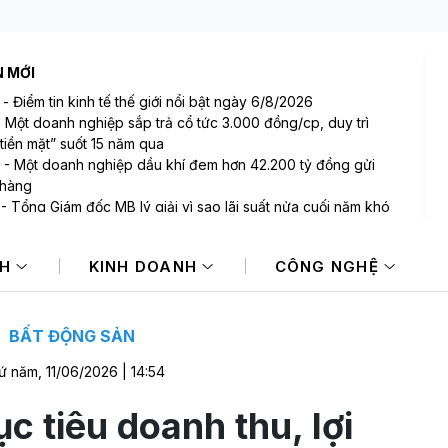
N MỚI
-
Điểm tin kinh tế thế giới nổi bật ngày 6/8/2026
-
Một doanh nghiệp sắp trả cổ tức 3.000 đồng/cp, duy trì
tiền mặt” suốt 15 năm qua
-
Một doanh nghiệp dầu khí đem hơn 42.200 tỷ đồng gửi
 hàng
-
Tổng Giám đốc MB lý giải vì sao lãi suất nửa cuối năm khó
 NIM sẽ còn thu hẹp
-
Bất ngờ: Huấn Hoa Hồng từng là Chủ tịch công ty bất động
NH
KINH DOANH
CÔNG NGHỆ
i slogan nổi tiếng “có làm thì mới có ăn”
-
Một cổ phiếu bị tự doanh CTCK bán ròng 200 tỷ đồng
 phiên Index giảm điểm
BẤT ĐỘNG SẢN
ứ năm, 11/06/2026 | 14:54
c tiêu doanh thu, lợi