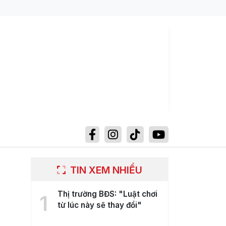
TIN XEM NHIỀU
Thị trường BĐS: "Luật chơi
1
từ lúc này sẽ thay đổi"