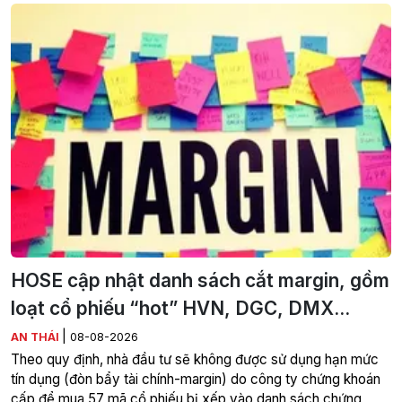
HOSE cập nhật danh sách cắt margin, gồm
loạt cổ phiếu “hot” HVN, DGC, DMX...
|
AN THÁI
08-08-2026
Theo quy định, nhà đầu tư sẽ không được sử dụng hạn mức
tín dụng (đòn bẩy tài chính-margin) do công ty chứng khoán
cấp để mua 57 mã cổ phiếu bị xếp vào danh sách chứng