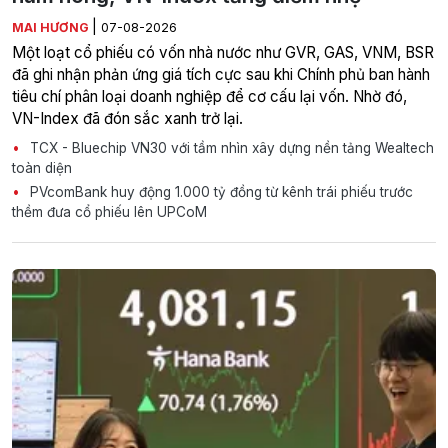
|
MAI HƯƠNG
07-08-2026
Một loạt cổ phiếu có vốn nhà nước như GVR, GAS, VNM, BSR
đã ghi nhận phản ứng giá tích cực sau khi Chính phủ ban hành
tiêu chí phân loại doanh nghiệp để cơ cấu lại vốn. Nhờ đó,
VN-Index đã đón sắc xanh trở lại.
TCX - Bluechip VN30 với tầm nhìn xây dựng nền tảng Wealtech
toàn diện
PVcomBank huy động 1.000 tỷ đồng từ kênh trái phiếu trước
thềm đưa cổ phiếu lên UPCoM