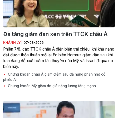
Đà tăng giảm đan xen trên TTCK châu Á
|
KHÁNH LY
07-08-2026
Phiên 7/8, các TTCK châu Á diễn biến trái chiều, khi khả năng
đạt được thỏa thuận mở lại Eo biển Hormuz giảm dần sau khi
Iran đang đề xuất cấm tàu thuyền của Mỹ và Israel đi qua eo
biển này.
Chứng khoán châu Á giảm điểm sau đà hưng phấn nhờ cổ
phiếu AI
Chứng khoán Mỹ giảm do giá năng lượng tăng mạnh