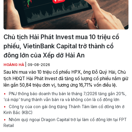
Chủ tịch Hải Phát Invest mua 10 triệu cổ
phiếu, VietinBank Capital trở thành cổ
đông lớn của Xếp dỡ Hải An
|
HOÀNG HÀ
09-08-2026
Sau khi mua vào 10 triệu cổ phiếu HPX, ông Đỗ Quý Hải, Chủ
tịch HĐQT Hải Phát Invest đã tăng số lượng cổ phiếu nắm giữ
lên gần 50,84 triệu đơn vị, tương ứng 16,71% vốn điều lệ.
PNJ thông báo doanh thu bán lẻ tháng 7/2026 tăng gần 20%,
'cá mập' trung thành vẫn bán ra và không còn là cổ đông lớn
Công ty của con gái ông Đặng Thành Tâm làm cổ đông lớn ở
Kinh Bắc (KBC)
Nhóm quỹ ngoại Dragon Capital trở lại làm cổ đông lớn tại FPT
Retail