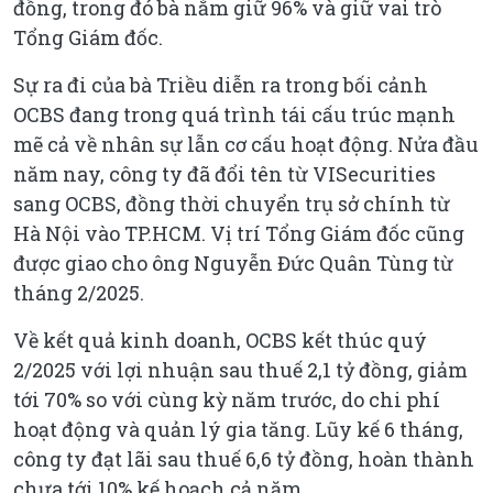
đồng, trong đó bà nắm giữ 96% và giữ vai trò
Tổng Giám đốc.
Sự ra đi của bà Triều diễn ra trong bối cảnh
OCBS đang trong quá trình tái cấu trúc mạnh
mẽ cả về nhân sự lẫn cơ cấu hoạt động. Nửa đầu
năm nay, công ty đã đổi tên từ VISecurities
sang OCBS, đồng thời chuyển trụ sở chính từ
Hà Nội vào TP.HCM. Vị trí Tổng Giám đốc cũng
được giao cho ông Nguyễn Đức Quân Tùng từ
tháng 2/2025.
Về kết quả kinh doanh, OCBS kết thúc quý
2/2025 với lợi nhuận sau thuế 2,1 tỷ đồng, giảm
tới 70% so với cùng kỳ năm trước, do chi phí
hoạt động và quản lý gia tăng. Lũy kế 6 tháng,
công ty đạt lãi sau thuế 6,6 tỷ đồng, hoàn thành
chưa tới 10% kế hoạch cả năm.