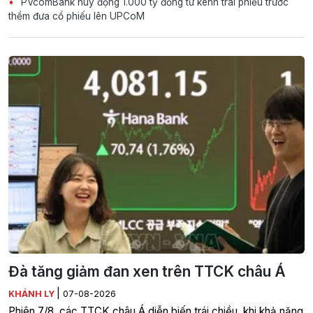
PVcomBank huy động 1.000 tỷ đồng từ kênh trái phiếu trước
thềm đưa cổ phiếu lên UPCoM
Đà tăng giảm đan xen trên TTCK châu Á
|
KHÁNH LY
07-08-2026
Phiên 7/8, các TTCK châu Á diễn biến trái chiều, khi khả năng