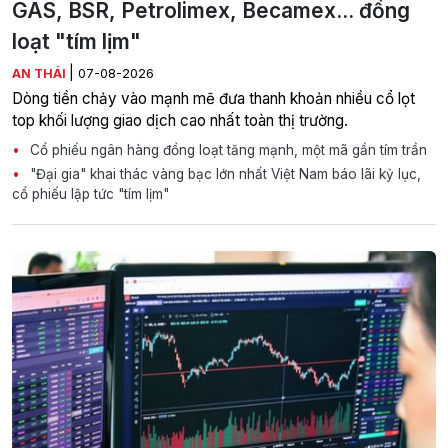
GAS, BSR, Petrolimex, Becamex... đồng
loạt "tím lịm"
|
AN THÁI
07-08-2026
Dòng tiền chảy vào mạnh mẽ đưa thanh khoản nhiều cổ lọt
top khối lượng giao dịch cao nhất toàn thị trường.
Cổ phiếu ngân hàng đồng loạt tăng mạnh, một mã gần tím trần
"Đại gia" khai thác vàng bạc lớn nhất Việt Nam báo lãi kỷ lục,
cổ phiếu lập tức "tím lịm"