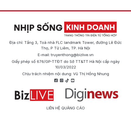
Địa chỉ: Tầng 3, Toà nhà FLC landmark Tower, đường Lê Đức
Thọ, P Từ Liêm, TP. Hà Nội
E-mail:
truyenthong@bizlive.vn
Giấy phép số 676/GP-TTĐT do Sở TT&TT Hà Nội cấp ngày
10/03/2022
Chịu trách nhiệm nội dung: Vũ Thị Hồng Nhung
LIÊN HỆ QUẢNG CÁO
Công ty Cổ phần Truyền thông Quốc tế Diginews
Điện thoại: 0866 500 388
E-mail:
truyenthong@bizlive.vn