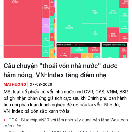
Câu chuyện "thoái vốn nhà nước" được
hâm nóng, VN-Index tăng điểm nhẹ
|
MAI HƯƠNG
07-08-2026
Một loạt cổ phiếu có vốn nhà nước như GVR, GAS, VNM, BSR
đã ghi nhận phản ứng giá tích cực sau khi Chính phủ ban hành
tiêu chí phân loại doanh nghiệp để cơ cấu lại vốn. Nhờ đó,
VN-Index đã đón sắc xanh trở lại.
TCX - Bluechip VN30 với tầm nhìn xây dựng nền tảng Wealtech
toàn diện