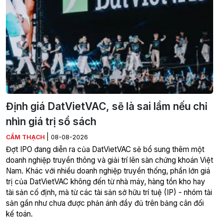
Định giá DatVietVAC, sẽ là sai lầm nếu chỉ
nhìn giá trị sổ sách
|
CẨM THẠCH
08-08-2026
Đợt IPO đang diễn ra của DatVietVAC sẽ bổ sung thêm một
doanh nghiệp truyền thông và giải trí lên sàn chứng khoán Việt
Nam. Khác với nhiều doanh nghiệp truyền thống, phần lớn giá
trị của DatVietVAC không đến từ nhà máy, hàng tồn kho hay
tài sản cố định, mà từ các tài sản sở hữu trí tuệ (IP) - nhóm tài
sản gần như chưa được phản ánh đầy đủ trên bảng cân đối
kế toán.