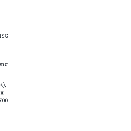
 HSG
ương
%),
ex
700