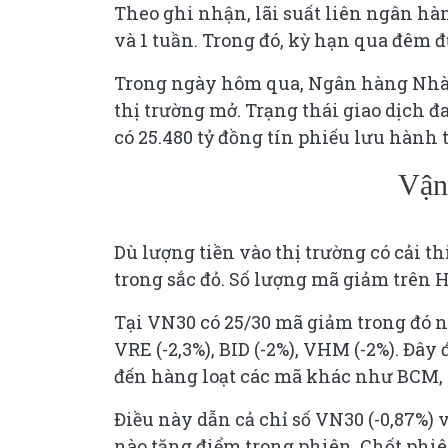
Theo ghi nhận, lãi suất liên ngân hàn
và 1 tuần. Trong đó, kỳ hạn qua đêm đ
Trong ngày hôm qua, Ngân hàng Nhà n
thị trường mở. Trạng thái giao dịch đ
có 25.480 tỷ đồng tín phiếu lưu hành t
Vận
Dù lượng tiền vào thị trường có cải 
trong sắc đỏ. Số lượng mã giảm trên
Tại VN30 có 25/30 mã giảm trong đó n
VRE (-2,3%), BID (-2%), VHM (-2%). Đâ
đến hàng loạt các mã khác như BCM, 
Điều này dẫn cả chỉ số VN30 (-0,87%)
nào tăng điểm trong phiên. Chốt phiê