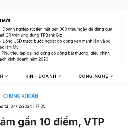
N MỚI
-
Doanh nghiệp rút tiền mặt đến 300 triệu/ngày dễ dàng qua
mã QR trên ứng dụng TPBank Biz
-
Đồng USD trước bước ngoặt do đồng yen mạnh lên và số
việc làm Mỹ
-
PNJ triệu tập đại hội đồng cổ đông bất thường, điều chỉnh
ạch kinh doanh năm 2026
-
Thống đốc Fed khuyến nghị tăng lãi suất nếu lạm phát
 sớm hạ nhiệt
NH
KINH DOANH
CÔNG NGHỆ
Sản lượng vàng Trung Quốc giảm trong nửa đầu năm 2026
Cổ phiếu DMX chính thức niêm yết HOSE, vốn hóa đạt hơn
00 tỷ đồng
CHỨNG KHOÁN
ứ tư, 04/12/2024 | 17:05
iảm gần 10 điểm, VTP