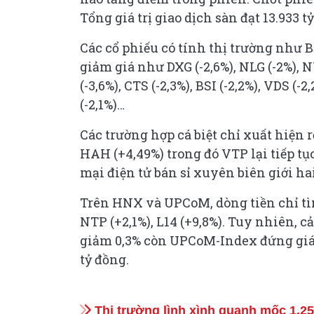
Tổng giá trị giao dịch sàn đạt 13.933 
Các cổ phiếu có tính thị trường như 
giảm giá như DXG (-2,6%), NLG (-2%), NVL
(-3,6%), CTS (-2,3%), BSI (-2,2%), VDS (-
(-2,1%)…
Các trường hợp cá biệt chỉ xuất hiện r
HAH (+4,49%) trong đó VTP lại tiếp tụ
mại điện tử bán sỉ xuyên biên giới ha
Trên HNX và UPCoM, dòng tiền chỉ tìm 
NTP (+2,1%), L14 (+9,8%). Tuy nhiên, 
giảm 0,3% còn UPCoM-Index đứng giá t
tỷ đồng.
Thị trường lình xình quanh mốc 1.25