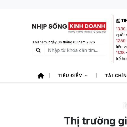
TI
13:30
quét 
12:59
Thứ năm, ngày 06 tháng 08 năm 2026
liệu 
11:38
kế ho
11:29
không
TIÊU ĐIỂM
TÀI CHÍ
11:11
-
11:11
-
101.0
Th
Thị trường g