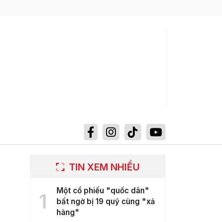
TIN XEM NHIỀU
Một cổ phiếu "quốc dân"
1
bất ngờ bị 19 quỹ cùng "xả
hàng"