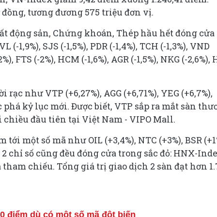
tỷ đồng, tương đương 575 triệu đơn vị.
Bất động sản, Chứng khoán, Thép hầu hết đóng cửa
 (-1,9%), SJS (-1,5%), PDR (-1,4%), TCH (-1,3%), VND
2,2%), FTS (-2%), HCM (-1,6%), AGR (-1,5%), NKG (-2,6%),
ời rạc như VTP (+6,27%), AGG (+6,71%), YEG (+6,7%),
c phá kỷ lục mới. Được biết, VTP sắp ra mắt sàn th
i chiều đầu tiên tại Việt Nam - VIPO Mall.
tới một số mã như OIL (+3,4%), NTC (+3%), BSR (+1
cả 2 chỉ số cũng đều đóng cửa trong sắc đỏ: HNX-Ind
ham chiếu. Tổng giá trị giao dịch 2 sàn đạt hơn 1.
0 điểm dù có một số mã đột biến