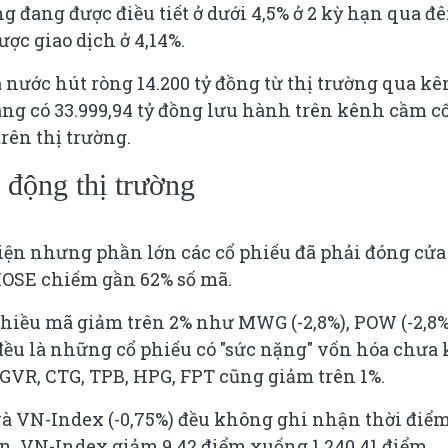
g đang được điều tiết ở dưới 4,5% ở 2 kỳ hạn qua đ
ược giao dịch ở 4,14%.
ước hút ròng 14.200 tỷ đồng từ thị trường qua k
ang có 33.999,94 tỷ đồng lưu hành trên kênh cầm cố
rên thị trường.
 động thị trường
thiện nhưng phần lớn các cổ phiếu đã phải đóng cửa
 HOSE chiếm gần 62% số mã.
hiều mã giảm trên 2% như MWG (-2,8%), POW (-2,8%
y đều là những cổ phiếu có "sức nặng" vốn hóa chưa 
GVR, CTG, TPB, HPG, FPT cũng giảm trên 1%.
 và VN-Index (-0,75%) đều không ghi nhận thời điể
n, VN-Index giảm 9,42 điểm xuống 1.240,41 điểm.