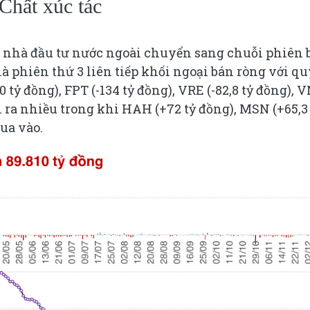
Chất xúc tác
g, nhà đầu tư nước ngoài chuyển sang chuỗi phiên 
à phiên thứ 3 liên tiếp khối ngoại bán ròng với q
tỷ đồng), FPT (-134 tỷ đồng), VRE (-82,8 tỷ đồng),
bán ra nhiều trong khi HAH (+72 tỷ đồng), MSN (+65,3
mua vào.