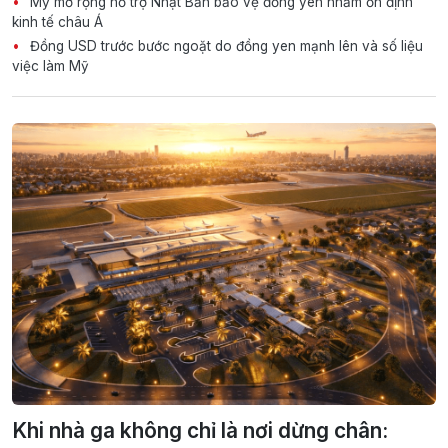
Mỹ mở rộng hỗ trợ Nhật Bản bảo vệ đồng yen nhằm ổn định
kinh tế châu Á
Đồng USD trước bước ngoặt do đồng yen mạnh lên và số liệu
việc làm Mỹ
Khi nhà ga không chỉ là nơi dừng chân: