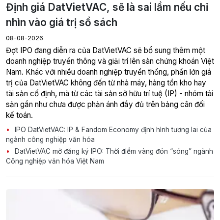
Định giá DatVietVAC, sẽ là sai lầm nếu chỉ
nhìn vào giá trị sổ sách
08-08-2026
Đợt IPO đang diễn ra của DatVietVAC sẽ bổ sung thêm một
doanh nghiệp truyền thông và giải trí lên sàn chứng khoán Việt
Nam. Khác với nhiều doanh nghiệp truyền thống, phần lớn giá
trị của DatVietVAC không đến từ nhà máy, hàng tồn kho hay
tài sản cố định, mà từ các tài sản sở hữu trí tuệ (IP) - nhóm tài
sản gần như chưa được phản ánh đầy đủ trên bảng cân đối
kế toán.
IPO DatVietVAC: IP & Fandom Economy định hình tương lai của
ngành công nghiệp văn hóa
DatVietVAC mở đăng ký IPO: Thời điểm vàng đón “sóng” ngành
Công nghiệp văn hóa Việt Nam