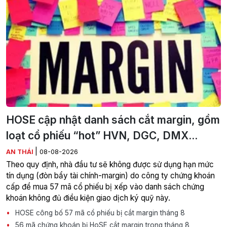
HOSE cập nhật danh sách cắt margin, gồm
loạt cổ phiếu “hot” HVN, DGC, DMX...
|
AN THÁI
08-08-2026
Theo quy định, nhà đầu tư sẽ không được sử dụng hạn mức
tín dụng (đòn bẩy tài chính-margin) do công ty chứng khoán
cấp để mua 57 mã cổ phiếu bị xếp vào danh sách chứng
khoán không đủ điều kiện giao dịch ký quỹ này.
HOSE công bố 57 mã cổ phiếu bị cắt margin tháng 8
56 mã chứng khoán bị HoSE cắt margin trong tháng 8