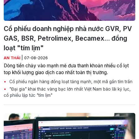
Cổ phiếu doanh nghiệp nhà nước GVR, PV
GAS, BSR, Petrolimex, Becamex... đồng
loạt "tím lịm"
|
AN THÁI
07-08-2026
Dòng tiền chảy vào mạnh mẽ đưa thanh khoản nhiều cổ lọt
top khối lượng giao dịch cao nhất toàn thị trường.
Cổ phiếu ngân hàng đồng loạt tăng mạnh, một mã gần tím trần
"Đại gia" khai thác vàng bạc lớn nhất Việt Nam báo lãi kỷ lục,
cổ phiếu lập tức "tím lịm"