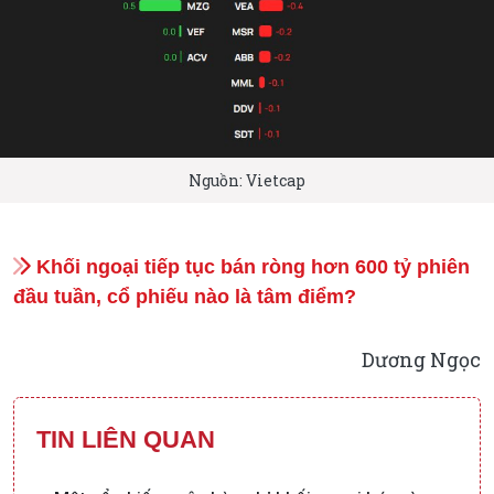
Nguồn: Vietcap
Khối ngoại tiếp tục bán ròng hơn 600 tỷ phiên
đầu tuần, cổ phiếu nào là tâm điểm?
Dương Ngọc
TIN LIÊN QUAN