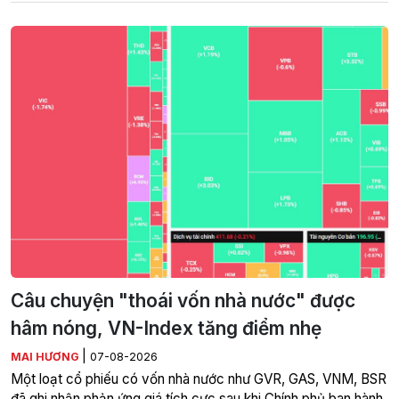
Câu chuyện "thoái vốn nhà nước" được
hâm nóng, VN-Index tăng điểm nhẹ
|
MAI HƯƠNG
07-08-2026
Một loạt cổ phiếu có vốn nhà nước như GVR, GAS, VNM, BSR
đã ghi nhận phản ứng giá tích cực sau khi Chính phủ ban hành