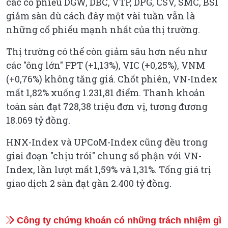
các cổ phiếu DGW, DBC, VTP, DPG, CSV, SMC, BSI
giảm sàn dù cách đây một vài tuần vẫn là
những cổ phiếu mạnh nhất của thị trường.
Thị trường có thể còn giảm sâu hơn nếu như
các "ông lớn" FPT (+1,13%), VIC (+0,25%), VNM
(+0,76%) không tăng giá. Chốt phiên, VN-Index
mất 1,82% xuống 1.231,81 điểm. Thanh khoản
toàn sàn đạt 728,38 triệu đơn vị, tương đương
18.069 tỷ đồng.
HNX-Index và UPCoM-Index cũng đều trong
giai đoạn "chịu trói" chung số phận với VN-
Index, lần lượt mất 1,59% và 1,31%. Tổng giá trị
giao dịch 2 sàn đạt gần 2.400 tỷ đồng.
Công ty chứng khoán có những trách nhiệm gì