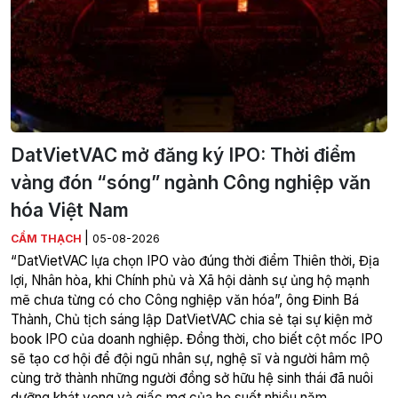
DatVietVAC mở đăng ký IPO: Thời điểm
vàng đón “sóng” ngành Công nghiệp văn
hóa Việt Nam
|
CẨM THẠCH
05-08-2026
“DatVietVAC lựa chọn IPO vào đúng thời điểm Thiên thời, Địa
lợi, Nhân hòa, khi Chính phủ và Xã hội dành sự ủng hộ mạnh
mẽ chưa từng có cho Công nghiệp văn hóa”, ông Đinh Bá
Thành, Chủ tịch sáng lập DatVietVAC chia sẻ tại sự kiện mở
book IPO của doanh nghiệp. Đồng thời, cho biết cột mốc IPO
sẽ tạo cơ hội để đội ngũ nhân sự, nghệ sĩ và người hâm mộ
cùng trở thành những người đồng sở hữu hệ sinh thái đã nuôi
dưỡng khát vọng và giấc mơ của họ suốt nhiều năm.