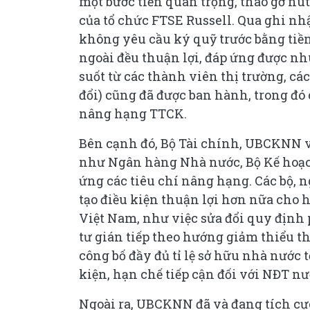
một bước tiến quan trọng, tháo gỡ nút
của tổ chức FTSE Russell. Qua ghi nhậ
không yêu cầu ký quỹ trước bằng tiề
ngoài đều thuận lợi, đáp ứng được nh
suốt từ các thành viên thị trường, cá
đổi) cũng đã được ban hành, trong đó
nâng hạng TTCK.
Bên cạnh đó, Bộ Tài chính, UBCKNN vẫ
như Ngân hàng Nhà nước, Bộ Kế hoạch
ứng các tiêu chí nâng hạng. Các bộ, n
tạo điều kiện thuận lợi hơn nữa cho h
Việt Nam, như việc sửa đổi quy định 
tư gián tiếp theo hướng giảm thiểu th
công bố đầy đủ tỉ lệ sở hữu nhà nước 
kiện, hạn chế tiếp cận đối với NĐT nư
Ngoài ra, UBCKNN đã và đang tích cự