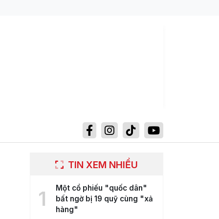
TIN XEM NHIỀU
Một cổ phiếu "quốc dân"
1
bất ngờ bị 19 quỹ cùng "xả
hàng"