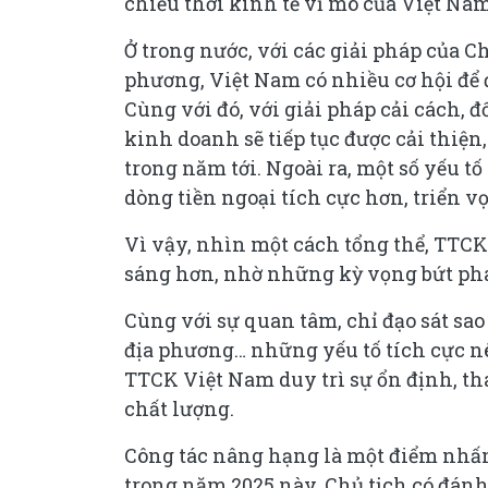
chiều thời kinh tế vĩ mô của Việt Na
Ở trong nước, với các giải pháp của Ch
phương, Việt Nam có nhiều cơ hội để 
Cùng với đó, với giải pháp cải cách, 
kinh doanh sẽ tiếp tục được cải thiện
trong năm tới. Ngoài ra, một số yếu t
dòng tiền ngoại tích cực hơn, triển 
Vì vậy, nhìn một cách tổng thể, TTCK
sáng hơn, nhờ những kỳ vọng bứt phá 
Cùng với sự quan tâm, chỉ đạo sát sao
địa phương… những yếu tố tích cực nê
TTCK Việt Nam duy trì sự ổn định, t
chất lượng.
Công tác nâng hạng là một điểm nhấn
trong năm 2025 này. Chủ tịch có đánh