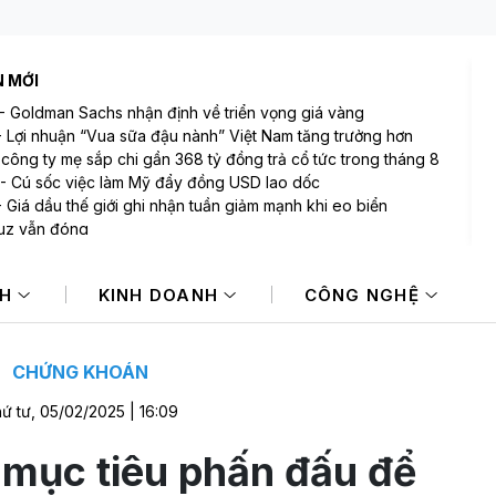
N MỚI
-
Goldman Sachs nhận định về triển vọng giá vàng
-
Lợi nhuận “Vua sữa đậu nành” Việt Nam tăng trưởng hơn
công ty mẹ sắp chi gần 368 tỷ đồng trả cổ tức trong tháng 8
-
Cú sốc việc làm Mỹ đẩy đồng USD lao dốc
-
Giá dầu thế giới ghi nhận tuần giảm mạnh khi eo biển
uz vẫn đóng
-
Chứng khoán Mỹ lập kỷ lục mới khi dữ liệu việc làm yếu làm
p lực lãi suất
NH
KINH DOANH
CÔNG NGHỆ
-
Hà Nội ngày càng khan hiếm nguồn cung văn phòng hạng A
hu vực trung tâm
CHỨNG KHOÁN
ứ tư, 05/02/2025 | 16:09
mục tiêu phấn đấu để