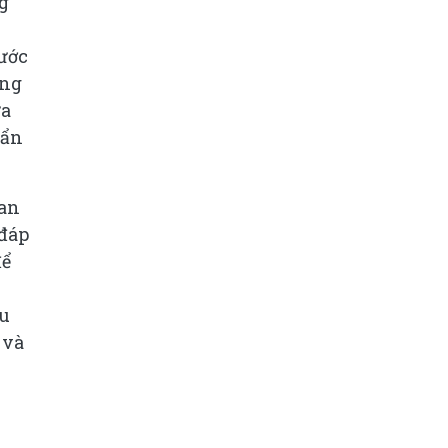
ng
nước
ông
ửa
uẩn
uan
 đáp
để
ầu
 và