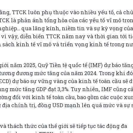
ằng, TTCK luôn phụ thuộc vào nhiều yếu tố, cả ch
CK là phản ánh tổng hòa của các yếu tố vĩ mô tro
nghiệp… qua lăng kính, niềm tin và sự kỳ vọng của
 vì vậy, diễn biến TTCK năm nay và thời gian tới t
 sách kinh tế vĩ mô và triển vọng kinh tế trong n
giới năm 2025, Quỹ Tiền tệ quốc tế (IMF) dự báo tăn
 tương đương mức tăng của năm 2024. Trong khi đó,
OECD) dự báo sự vững vàng của kinh tế toàn cầu sẽ 
cùng mức tăng GDP đạt 3,3%. Tuy nhiên, IMF cũng 
lường đối với kinh tế toàn cầu, bao gồm các cuộc xu
g địa chính trị, đồng USD mạnh lên quá mức và sự 
à thách thức của thế giới sẽ tiếp tục tác động đa