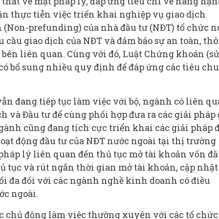
 thắt về mặt pháp lý, đáp ứng tiêu chí về nâng hạ
n thực tiễn việc triển khai nghiệp vụ giao dịch
n (Non-prefunding) của nhà đầu tư (NĐT) tổ chức 
u cầu giao dịch của NĐT và đảm bảo sự an toàn, th
c bên liên quan. Cùng với đó, Luật Chứng khoán (s
 có bổ sung nhiều quy định để đáp ứng các tiêu ch
n đang tiếp tục làm việc với bộ, ngành có liên q
 và Đầu tư để cùng phối hợp đưa ra các giải pháp
gành cũng đang tích cực triển khai các giải pháp 
oạt động đầu tư của NĐT nước ngoài tại thị trường
pháp lý liên quan đến thủ tục mở tài khoản vốn đ
ủ tục và rút ngắn thời gian mở tài khoản, cập nhật
tối đa đối với các ngành nghề kinh doanh có điều
ớc ngoài.
c chủ động làm việc thường xuyên với các tổ chức