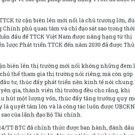
TCK từ cận biên lên mới nổi là chủ trương lớn, đ
 Chính phủ quan tâm và chỉ đạo sát sao trong thời
phấn đấu để TTCK Việt Nam được nâng hạng từ thị
iến lược Phát triển TTCK đến năm 2030 đã được Thủ
ận biên lên thị trường mới nổi không những đem la
chủ thể tham gia thị trường nói riêng; mà còn góp
ầu tư, thúc đẩy phát triển nền kinh tế nói chung.
uyên gia, thành viên thị trường đều cho rằng, khi
u hút một lượng vốn, thúc đẩy tăng trưởng quy m
ây là quyết tâm lớn và là công tác luôn được UBCK
t sao của lãnh đạo Bộ Tài chính.
024/TT-BTC đã chính thức được ban hành, đánh dấu