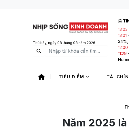
TI
13:03
13:01
34%, 
Thứ bảy, ngày 08 tháng 08 năm 2026
12:00
11:29
Horm
11:26
giảm á
TIÊU ĐIỂM
TÀI CHÍ
11:25
tại k
Th
Năm 2025 là 