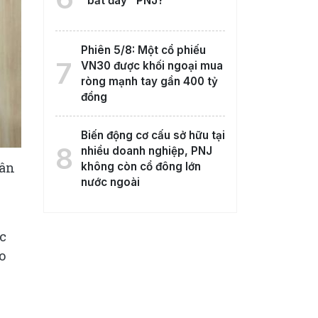
"bắt đáy" PNJ?
Phiên 5/8: Một cổ phiếu
7
VN30 được khối ngoại mua
ròng mạnh tay gần 400 tỷ
đồng
Biến động cơ cấu sở hữu tại
8
nhiều doanh nghiệp, PNJ
hân
không còn cổ đông lớn
nước ngoài
ục
o