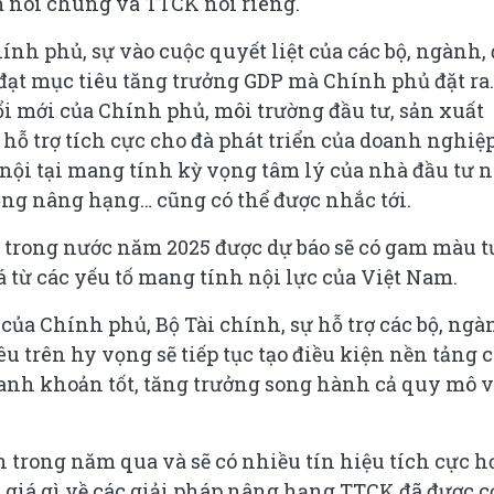
m nói chung và TTCK nói riêng.
ính phủ, sự vào cuộc quyết liệt của các bộ, ngành, 
đạt mục tiêu tăng trưởng GDP mà Chính phủ đặt ra.
đổi mới của Chính phủ, môi trường đầu tư, sản xuất
, hỗ trợ tích cực cho đà phát triển của doanh nghiệ
ố nội tại mang tính kỳ vọng tâm lý của nhà đầu tư 
vọng nâng hạng… cũng có thể được nhắc tới.
 trong nước năm 2025 được dự báo sẽ có gam màu t
từ các yếu tố mang tính nội lực của Việt Nam.
 của Chính phủ, Bộ Tài chính, sự hỗ trợ các bộ, ngà
u trên hy vọng sẽ tiếp tục tạo điều kiện nền tảng 
hanh khoản tốt, tăng trưởng song hành cả quy mô 
 trong năm qua và sẽ có nhiều tín hiệu tích cực h
 giá gì về các giải pháp nâng hạng TTCK đã được c