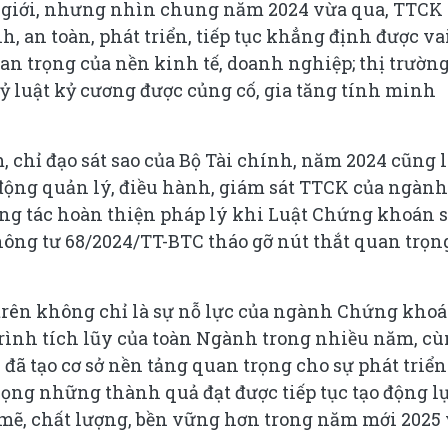
hế giới, nhưng nhìn chung năm 2024 vừa qua, TTCK
h, an toàn, phát triển, tiếp tục khẳng định được va
an trọng của nền kinh tế, doanh nghiệp; thị trườn
kỷ luật kỷ cương được củng cố, gia tăng tính minh
, chỉ đạo sát sao của Bộ Tài chính, năm 2024 cũng 
 động quản lý, điều hành, giám sát TTCK của ngành
ông tác hoàn thiện pháp lý khi Luật Chứng khoán 
hông tư 68/2024/TT-BTC tháo gỡ nút thắt quan trọn
 trên không chỉ là sự nỗ lực của ngành Chứng khoá
trình tích lũy của toàn Ngành trong nhiều năm, c
 đã tạo cơ sở nền tảng quan trọng cho sự phát triển
ng những thành quả đạt được tiếp tục tạo động l
ẽ, chất lượng, bền vững hơn trong năm mới 2025 