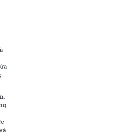
i
g
là
sửa
g
n,
ùng
ực
và