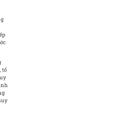
ủ
ng
iếp
ước
g
 tổ
duy
cảnh
ng
suy