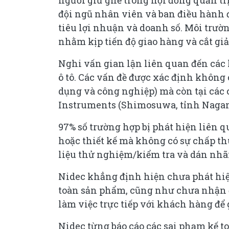
người giữ ghế trong hội đồng quản trị
đội ngũ nhân viên và ban điều hành 
tiêu lợi nhuận và doanh số. Môi trườn
nhằm kịp tiến độ giao hàng và cắt gi
Nghi vấn gian lận liên quan đến các l
ô tô. Các vấn đề được xác định không
dụng và công nghiệp) mà còn tại các
Instruments (Shimosuwa, tỉnh Nagan
97% số trường hợp bị phát hiện liên 
hoặc thiết kế mà không có sự chấp th
liệu thử nghiệm/kiểm tra và dán nhãn
Nidec khẳng định hiện chưa phát hiệ
toàn sản phẩm, cũng như chưa nhận đư
làm việc trực tiếp với khách hàng để g
Nidec từng báo cáo các sai phạm kế to