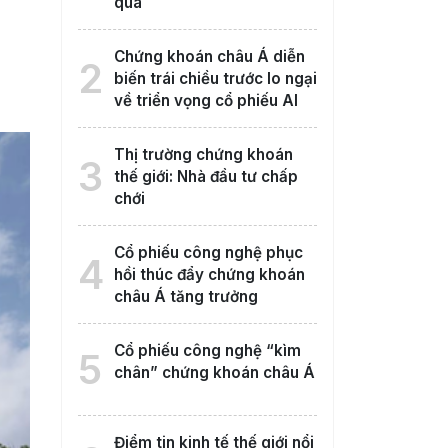
qua
Chứng khoán châu Á diễn
2
biến trái chiều trước lo ngại
về triển vọng cổ phiếu AI
Thị trường chứng khoán
3
thế giới: Nhà đầu tư chấp
chới
Cổ phiếu công nghệ phục
4
hồi thúc đẩy chứng khoán
châu Á tăng trưởng
Cổ phiếu công nghệ “kìm
5
chân” chứng khoán châu Á
Điểm tin kinh tế thế giới nổi