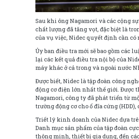
Sau khi ông Nagamori và các cộng sự 
chất lượng đã tăng vọt, đặc biệt là t
của vụ việc, Nidec quyết định cần có 
Ủy ban điều tra mới sẽ bao gồm các lu
lại các kết quả điều tra nội bộ của N
máy khác ở cả trong và ngoài nước N
Được biết, Nidec là tập đoàn công ngh
động cơ điện lớn nhất thế giới. Được 
Nagamori, công ty đã phát triển từ mộ
trường động cơ cho ổ đĩa cứng (HDD),
Triết lý kinh doanh của Nidec dựa tr
Danh mục sản phẩm của tập đoàn cực k
thông minh, thiết bị gia dụng, đến c