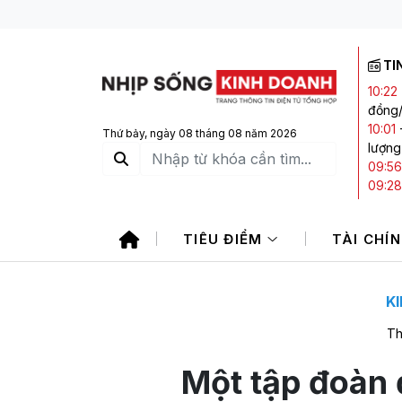
TI
10:22
đồng/
10:01
Thứ bảy, ngày 08 tháng 08 năm 2026
lượng
09:56
09:28
giao 
09:22
TIÊU ĐIỂM
TÀI CHÍ
tuần
08:38
tô Nh
K
Th
Một tập đoàn 