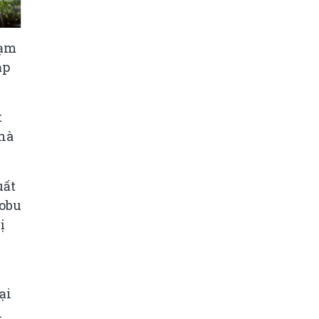
hạm
ạp
t
nhà
uất
nobu
ị
ại
n