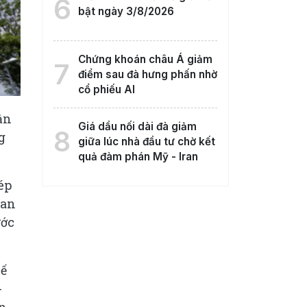
6
bật ngày 3/8/2026
Chứng khoán châu Á giảm
7
điểm sau đà hưng phấn nhờ
cổ phiếu AI
ận
Giá dầu nối dài đà giảm
8
g
giữa lúc nhà đầu tư chờ kết
quả đàm phán Mỹ - Iran
ép
ban
ước
kế
-