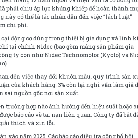
 đến tháng 12 năm ngoái và hiện vẫn là cổ đông lớ
đã phải chịu áp lực khủng khiếp để hoàn thành m
g này có thể là tác nhân dẫn đến việc “lách luật”
ảm chi phí.
oại động cơ dùng trong thiết bị gia dụng và linh k
 chỉ tại chính Nidec (bao gồm mảng sản phẩm gia
 công ty con như Nidec Technomotor (Kyoto) và Ni
o).
quan đến việc thay đổi khuôn mẫu, quy trình sản x
uận của khách hàng. 3% còn lại nghi vấn làm giả 
 sai nguồn gốc nơi sản xuất.
n trường hợp nào ảnh hưởng đến hiệu suất hoặc a
ợc báo cáo về tai nạn liên quan. Công ty đã bắt đ
iải thích và xin lỗi.
án vào năm 2025. Các báo cáo điều tra công bố hồi