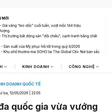
N MỚI
-
Giá vàng “leo dốc” cuối tuần, vượt mốc 144 triệu
lượng
-
Thị trường bất động sản "đổi chiều", cạnh tranh bằng chất
-
Sản xuất của Mỹ phục hồi tốt trong quý II/2026
-
Khu phố thương mại SOHO tại The Global City: Nơi bản sắc
thương song hành nhịp sống toàn cầu
-
Giá bạc Phú Quý, DOJI, Sacombank tăng gần 8% sau 1
NH
KINH DOANH
CÔNG NGHỆ
-
Đồng yen yếu – cú hích lợi nhuận cho các nhà sản xuất ô
ật Bản
INH DOANH QUỐC TẾ
ứ ba, 12/05/2026 | 22:05
đa quốc gia vừa vướng