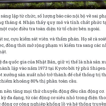
sáng lập từ chức, số lượng báo cáo nội bộ về sai p
rong tháng 4. Nhận thấy quy mô và tính chất phức t
một cuộc điều tra toàn diện từ tổ chức bên ngoài.
ật sư, cựu kiểm sát viên và thẩm phán. Họ sẽ rà soá
idec, đồng thời mở rộng phạm vi kiểm tra sang các 
hật.
ệ đa quốc gia của Nhật Bản, giữ vị thế là nhà sản x
thành lập vào năm 1973 tại Kyoto bởi tỷ phú Shige
t xưởng sản xuất nhỏ trở thành đế chế thống trị th
 chiếm khoảng 80% thị phần toàn cầu.
ên nền tảng mọi thứ chuyển động đều cần động cơ.
ỳ đa dạng, từ các động cơ siêu nhỏ trong điện tho
ác động cơ công nghiệp khổng lồ và hệ thống truyề