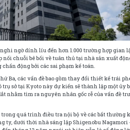
nghi ngờ dính líu đến hơn 1.000 trường hợp gian l
 nối chuỗi bê bối về tuân thủ tại nhà sản xuất độn
ng chấn động bởi các sai phạm kế toán.
ứ Ba, các vấn đề bao gồm thay đổi thiết kế trái ph
ó trụ sở tại Kyoto này dự kiến sẽ thành lập một ủy 
 dắt nhằm tìm ra nguyên nhân gốc rễ của vấn đề tr
 trong quá trình điều tra nội bộ về các bất thường 
ng ty, dưới thời nhà sáng lập Shigenobu Nagamori 