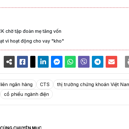
K chờ tập đoàn mẹ tăng vốn
t vì hoạt động cho vay "kho"
t liên ngân hàng
CTS
thị trường chứng khoán Việt Na
cổ phiếu ngành điện
CÙNG CHUYÊN MỤC