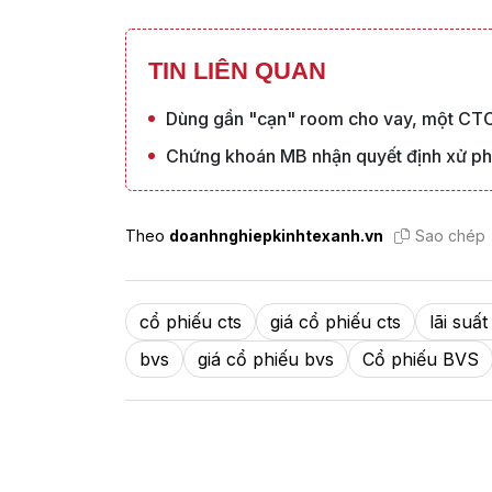
TIN LIÊN QUAN
Dùng gần "cạn" room cho vay, một CTC
Chứng khoán MB nhận quyết định xử phạ
Theo
doanhnghiepkinhtexanh.vn
Sao chép
cổ phiếu cts
giá cổ phiếu cts
lãi suấ
bvs
giá cổ phiếu bvs
Cổ phiếu BVS