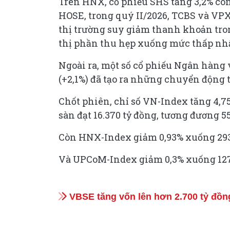
Trên HNX, cổ phiếu SHS tăng 3,2% còn 
HOSE, trong quý II/2026, TCBS và VP
thị trường suy giảm thanh khoản tro
thị phần thu hẹp xuống mức thấp nhấ
Ngoài ra, một số cổ phiếu Ngân hàng 
(+2,1%) đã tạo ra những chuyển động 
Chốt phiên, chỉ số VN-Index tăng 4,75 
sàn đạt 16.370 tỷ đồng, tương đương 55
Còn HNX-Index giảm 0,93% xuống 293,74
Và UPCoM-Index giảm 0,3% xuống 127,39
VBSE tăng vốn lên hơn 2.700 tỷ đồng