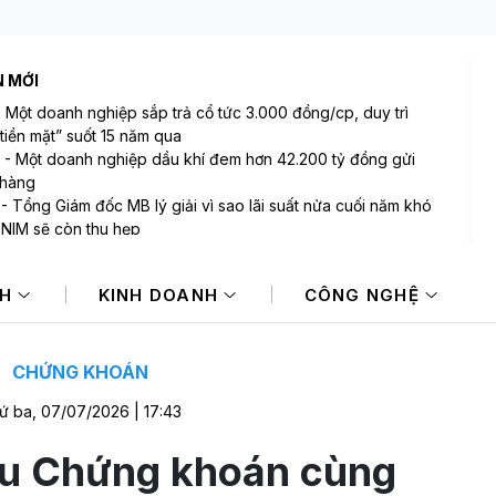
N MỚI
-
Một doanh nghiệp sắp trả cổ tức 3.000 đồng/cp, duy trì
tiền mặt” suốt 15 năm qua
-
Một doanh nghiệp dầu khí đem hơn 42.200 tỷ đồng gửi
 hàng
-
Tổng Giám đốc MB lý giải vì sao lãi suất nửa cuối năm khó
 NIM sẽ còn thu hẹp
-
Bất ngờ: Huấn Hoa Hồng từng là Chủ tịch công ty bất động
i slogan nổi tiếng “có làm thì mới có ăn”
NH
KINH DOANH
CÔNG NGHỆ
-
Một cổ phiếu bị tự doanh CTCK bán ròng 200 tỷ đồng
 phiên Index giảm điểm
-
Tâm lý thận trọng bao trùm, VN-Index giảm tiếp về gần
 điểm
CHỨNG KHOÁN
ứ ba, 07/07/2026 | 17:43
ếu Chứng khoán cùng