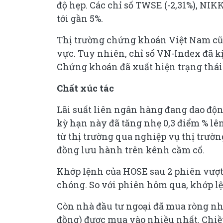
độ hẹp. Các chỉ số TWSE (-2,31%), NIK
tới gần 5%.
Thị trường chứng khoán Việt Nam cũn
vực. Tuy nhiên, chỉ số VN-Index đã k
Chứng khoán đã xuất hiện trạng thái 
Chất xúc tác
Lãi suất liên ngân hàng đang dao độ
kỳ hạn này đã tăng nhẹ 0,3 điểm % lê
từ thị trường qua nghiệp vụ thị trườn
đồng lưu hành trên kênh cầm cố.
Khớp lệnh của HOSE sau 2 phiên vượt
chóng. So với phiên hôm qua, khớp lệ
Còn nhà đầu tư ngoại đã mua ròng nhẹ
đồng) được mua vào nhiều nhất. Chiều 