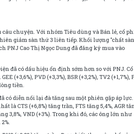
câu chuyện. Với nhóm Tiêu dùng và Bán lẻ, cổ ph
hiên giảm sàn thứ 3 liên tiếp. Khối lượng "chất sàn
ủ tịch PNJ Cao Thị Ngọc Dung đã đăng ký mua vào
ện đã có dấu hiệu ổn định sớm hơn so với PNJ. Cổ
GEE (+3,6%), PVD (+3,3%), BSR (+3,2%), TV2 (+1,7%), 
dòng tiền.
 có diễn nối lại đà tăng sau một phiên gặp áp lực.
hất là CTS (+6,8%) tăng trần, FTS tăng 5,4%, AGR tă
tăng 3,8%, VND (+3%). Trong khi đó, các ông lớn như
 2%.