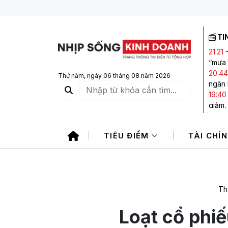
TI
21:21
“mưa 
20:44
Thứ năm, ngày 06 tháng 08 năm 2026
ngân
19:40
giảm,
19:15
sản vớ
TIÊU ĐIỂM
TÀI CHÍ
17:45
trong
17:42
1.760
Th
Loạt cổ phi