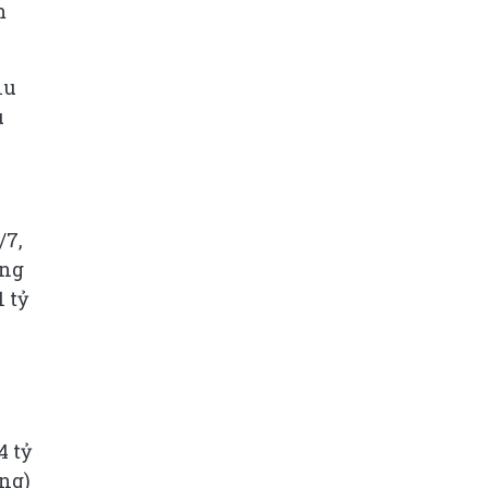
m
hu
u
/7,
ồng
 tỷ
4 tỷ
ồng)