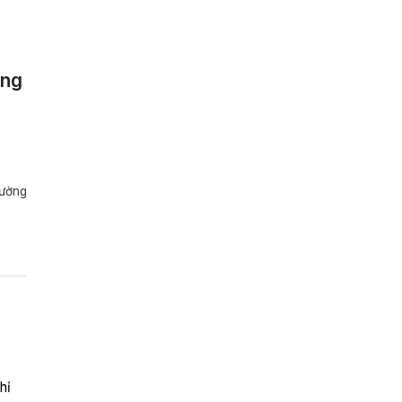
ồng
rường
hỉ