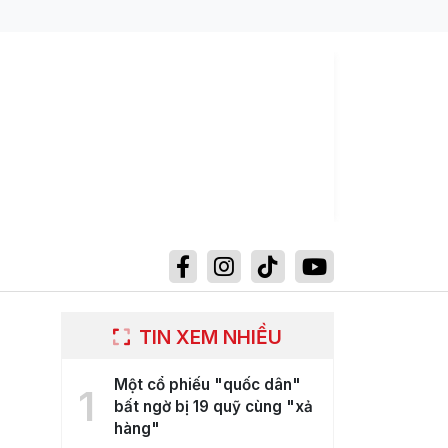
TIN XEM NHIỀU
Một cổ phiếu "quốc dân"
1
bất ngờ bị 19 quỹ cùng "xả
hàng"