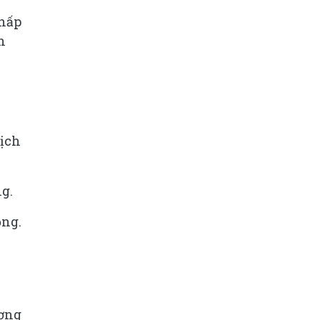
chấp
n
dịch
ng.
ồng.
ơng