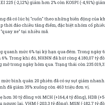
KEI 225 (-2,12%) giảm hơn 2% còn KOSPI (-4,91%) giả
g đã có lúc bị "cuốn" theo những biến động của k
ịp thời đảo chiều tăng điểm, đặc biệt nhóm cổ phiế
"quay xe" tại nhiều mã.
ng quanh mức 6% tại kỳ hạn qua đêm. Trong ngày 6
n 6%. Trong khi đó, NHNN đã hút ròng 4.180,07 tỷ đ
g mở trong ngày hôm qua. Trạng thái còn 235.019,31
 mức bình quân 20 phiên đã có sự sụt giảm nhanh
nh đã giảm 35% xuống còn 463 triệu đơn vị.
 hơn 30 tỷ đồng với MCH (+164,4 tỷ đồng), HDB (+5
ngược lại, VHM (-203,3 tỷ đồng), MSN (-182,7 tỷ đ