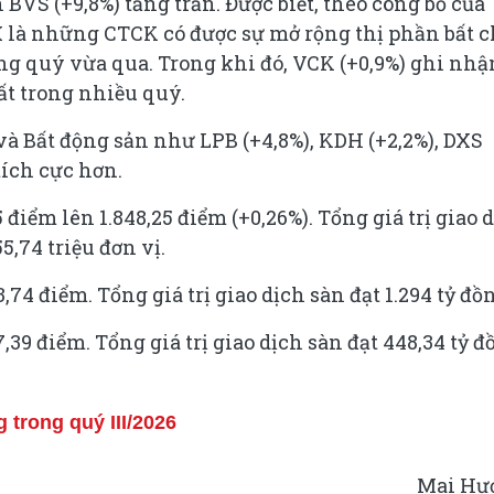
BVS (+9,8%) tăng trần. Được biết, theo công bố của
X là những CTCK có được sự mở rộng thị phần bất 
ng quý vừa qua. Trong khi đó, VCK (+0,9%) ghi nhậ
t trong nhiều quý.
và Bất động sản như LPB (+4,8%), KDH (+2,2%), DXS
tích cực hơn.
điểm lên 1.848,25 điểm (+0,26%). Tổng giá trị giao 
5,74 triệu đơn vị.
 điểm. Tổng giá trị giao dịch sàn đạt 1.294 tỷ đồ
 điểm. Tổng giá trị giao dịch sàn đạt 448,34 tỷ đ
 trong quý III/2026
Mai Hư