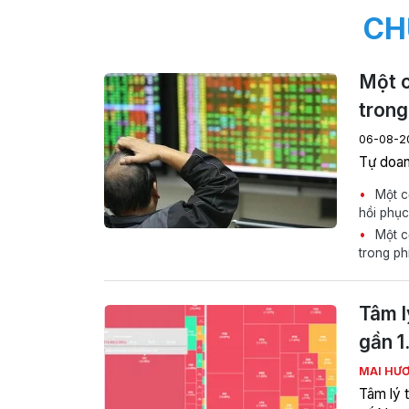
CH
Một c
trong
06-08-2
Tự doan
Một cổ
hồi phục
Một c
trong ph
Tâm l
gần 1
MAI HƯ
Tâm lý 