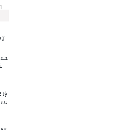
ng
ình
i
 tỷ
sau
 5%