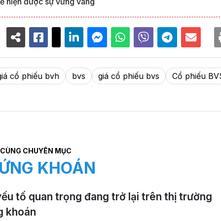
hể hiện được sự vững vàng
giá cổ phiếu bvh
bvs
giá cổ phiếu bvs
Cổ phiếu BV
CÙNG CHUYÊN MỤC
ỨNG KHOÁN
ếu tố quan trọng đang trở lại trên thị trường
g khoán