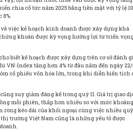
kiến chia cổ tức năm 2025 bằng tiền mặt với tỷ lệ 1
c 8%.
ỏi về việc kế hoạch kinh doanh được xây dựng khá
 chứng khoán được kỳ vọng hưởng lợi từ triển vọn
 cho biết kế hoạch được xây dựng trên cơ sở đánh g
c dù VN-Index tăng hơn 4% từ đầu năm đến ngày 22/
óm cổ phiếu vốn hóa lớn, trong khi diễn biến tích
ũng suy giảm đáng kể trong quý II. Giá trị giao d
đồng mỗi phiên, thấp hơn nhiều so với mức khoản
án ròng kéo dài của khối ngoại cùng việc nhiều quỹ
 thị trường Việt Nam cũng là những yếu tố được
 doanh.