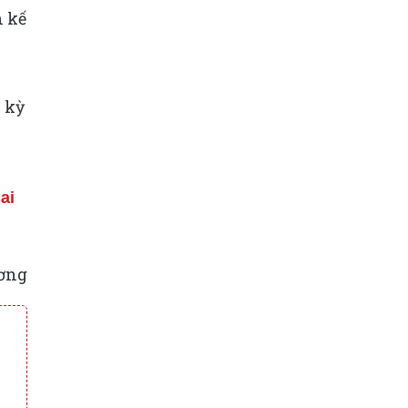
h kế
 kỳ
ai
ơng