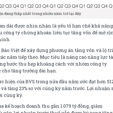
ện đang thấp nhất trong nhiều năm trở lại đây.
ian dài được nhìn nhận là yếu tố hạn chế khả năng
ều công ty chứng khoán liên tục tăng vốn để mở rộ
hính.
 Bảo Việt để xây dựng phương án tăng vốn và lộ tr
ác năm tiếp theo. Mục tiêu là nâng cao năng lực tà
ừng bước thu hẹp khoảng cách với nhóm công ty
 cho tăng trưởng dài hạn.
c hiện của BVS trong nửa đầu năm ước đạt hơn 512
và tăng 23% so với cùng kỳ năm trước. Lợi nhuận 
ới cùng kỳ.
ua kế hoạch doanh thu gần 1.079 tỷ đồng, giảm
ù vậy, lợi nhuận trước thuế vẫn được kỳ vọng tăng