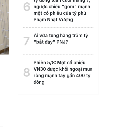
tỷ đồng tuần cuối tháng 7,
6
ngược chiều "gom" mạnh
một cổ phiếu của tỷ phú
Phạm Nhật Vượng
Ai vừa tung hàng trăm tỷ
7
"bắt đáy" PNJ?
Phiên 5/8: Một cổ phiếu
8
VN30 được khối ngoại mua
ròng mạnh tay gần 400 tỷ
đồng