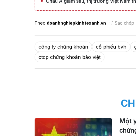
Châu Á giảm sâu, thị trường Việt Nam t
Theo
doanhnghiepkinhtexanh.vn
Sao chép
công ty chứng khoán
cổ phiếu bvh
ctcp chứng khoán bảo việt
CH
Một y
chứn