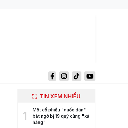
TIN XEM NHIỀU
Một cổ phiếu "quốc dân"
1
bất ngờ bị 19 quỹ cùng "xả
hàng"