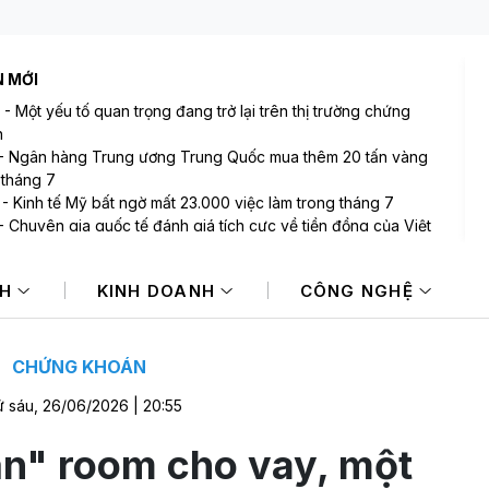
N MỚI
-
Một yếu tố quan trọng đang trở lại trên thị trường chứng
n
-
Ngân hàng Trung ương Trung Quốc mua thêm 20 tấn vàng
 tháng 7
-
Kinh tế Mỹ bất ngờ mất 23.000 việc làm trong tháng 7
-
Chuyên gia quốc tế đánh giá tích cực về tiền đồng của Việt
-
Tập đoàn Mường Thanh vừa công bố thay đổi lớn
NH
KINH DOANH
CÔNG NGHỆ
-
VIX sắp phát hành gần 123 triệu cổ phiếu trả cổ tức
CHỨNG KHOÁN
 sáu, 26/06/2026 | 20:55
n" room cho vay, một