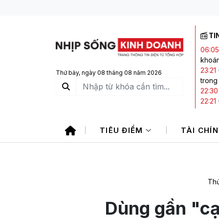
TI
06:05
khoá
23:21
Thứ bảy, ngày 08 tháng 08 năm 2026
trong
22:30
22:21
Nam
22:06
TIÊU ĐIỂM
TÀI CHÍ
21:20
Thứ
Dùng gần "cạ