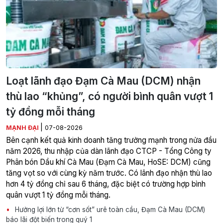
Loạt lãnh đạo Đạm Cà Mau (DCM) nhận
thù lao “khủng”, có người bình quân vượt 1
tỷ đồng mỗi tháng
|
MẠNH ĐẠI
07-08-2026
Bên cạnh kết quả kinh doanh tăng trưởng mạnh trong nửa đầu
năm 2026, thu nhập của dàn lãnh đạo CTCP - Tổng Công ty
Phân bón Dầu khí Cà Mau (Đạm Cà Mau, HoSE: DCM) cũng
tăng vọt so với cùng kỳ năm trước. Có lãnh đạo nhận thù lao
hơn 4 tỷ đồng chỉ sau 6 tháng, đặc biệt có trường hợp bình
quân vượt 1 tỷ đồng mỗi tháng.
Hưởng lợi lớn từ “cơn sốt” urê toàn cầu, Đạm Cà Mau (DCM)
báo lãi đột biến trong quý 1