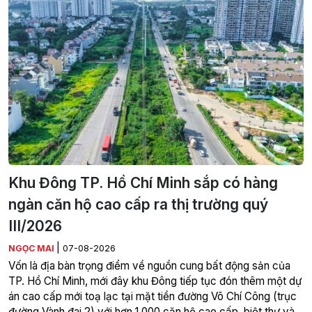
Khu Đông TP. Hồ Chí Minh sắp có hàng
ngàn căn hộ cao cấp ra thị trường quý
III/2026
|
NGỌC MAI
07-08-2026
Vốn là địa bàn trọng điểm về nguồn cung bất động sản của
TP. Hồ Chí Minh, mới đây khu Đông tiếp tục đón thêm một dự
án cao cấp mới toạ lạc tại mặt tiền đường Võ Chí Công (trục
đường Vành đai 2) với hơn 1.000 căn hộ cao cấp, biệt thự và