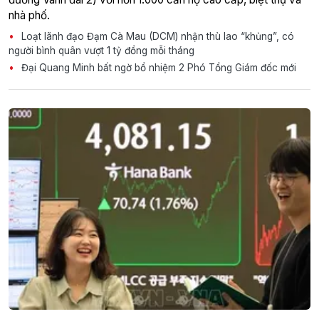
nhà phố.
Loạt lãnh đạo Đạm Cà Mau (DCM) nhận thù lao “khủng”, có
người bình quân vượt 1 tỷ đồng mỗi tháng
Đại Quang Minh bất ngờ bổ nhiệm 2 Phó Tổng Giám đốc mới