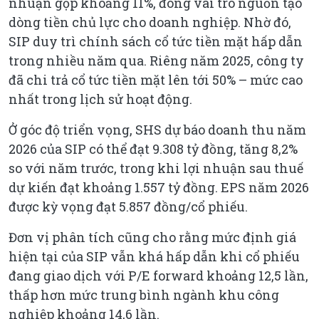
nhuận gộp khoảng 11%, đóng vai trò nguồn tạo
dòng tiền chủ lực cho doanh nghiệp. Nhờ đó,
SIP duy trì chính sách cổ tức tiền mặt hấp dẫn
trong nhiều năm qua. Riêng năm 2025, công ty
đã chi trả cổ tức tiền mặt lên tới 50% – mức cao
nhất trong lịch sử hoạt động.
Ở góc độ triển vọng, SHS dự báo doanh thu năm
2026 của SIP có thể đạt 9.308 tỷ đồng, tăng 8,2%
so với năm trước, trong khi lợi nhuận sau thuế
dự kiến đạt khoảng 1.557 tỷ đồng. EPS năm 2026
được kỳ vọng đạt 5.857 đồng/cổ phiếu.
Đơn vị phân tích cũng cho rằng mức định giá
hiện tại của SIP vẫn khá hấp dẫn khi cổ phiếu
đang giao dịch với P/E forward khoảng 12,5 lần,
thấp hơn mức trung bình ngành khu công
nghiệp khoảng 14,6 lần.