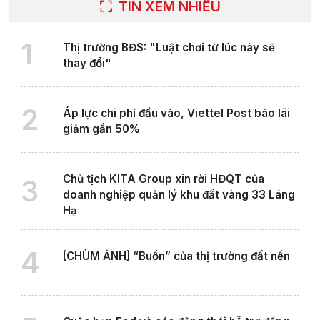
TIN XEM NHIỀU
1
Thị trường BĐS: "Luật chơi từ lúc này sẽ
thay đổi"
2
Áp lực chi phí đầu vào, Viettel Post báo lãi
giảm gần 50%
Chủ tịch KITA Group xin rời HĐQT của
3
doanh nghiệp quản lý khu đất vàng 33 Láng
Hạ
4
[CHÙM ẢNH] “Buồn” của thị trường đất nền