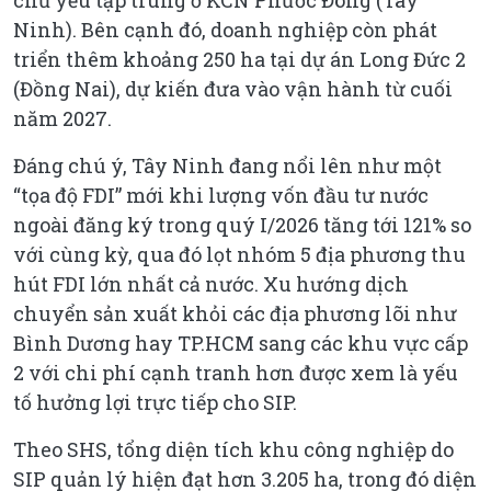
chủ yếu tập trung ở KCN Phước Đông (Tây
Ninh). Bên cạnh đó, doanh nghiệp còn phát
triển thêm khoảng 250 ha tại dự án Long Đức 2
(Đồng Nai), dự kiến đưa vào vận hành từ cuối
năm 2027.
Đáng chú ý, Tây Ninh đang nổi lên như một
“tọa độ FDI” mới khi lượng vốn đầu tư nước
ngoài đăng ký trong quý I/2026 tăng tới 121% so
với cùng kỳ, qua đó lọt nhóm 5 địa phương thu
hút FDI lớn nhất cả nước. Xu hướng dịch
chuyển sản xuất khỏi các địa phương lõi như
Bình Dương hay TP.HCM sang các khu vực cấp
2 với chi phí cạnh tranh hơn được xem là yếu
tố hưởng lợi trực tiếp cho SIP.
Theo SHS, tổng diện tích khu công nghiệp do
SIP quản lý hiện đạt hơn 3.205 ha, trong đó diện