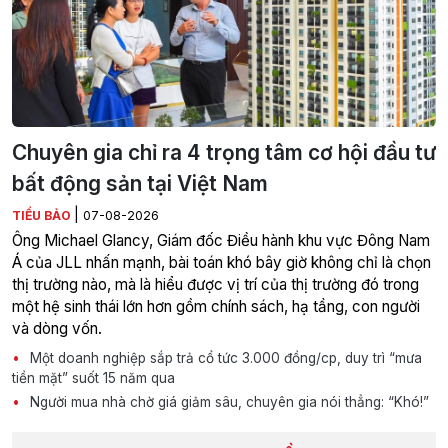
Chuyên gia chỉ ra 4 trọng tâm cơ hội đầu tư
bất động sản tại Việt Nam
|
TIỂU BẢO
07-08-2026
Ông Michael Glancy, Giám đốc Điều hành khu vực Đông Nam
Á của JLL nhấn mạnh, bài toán khó bây giờ không chỉ là chọn
thị trường nào, mà là hiểu được vị trí của thị trường đó trong
một hệ sinh thái lớn hơn gồm chính sách, hạ tầng, con người
và dòng vốn.
Một doanh nghiệp sắp trả cổ tức 3.000 đồng/cp, duy trì “mưa
tiền mặt” suốt 15 năm qua
Người mua nhà chờ giá giảm sâu, chuyên gia nói thẳng: “Khó!”