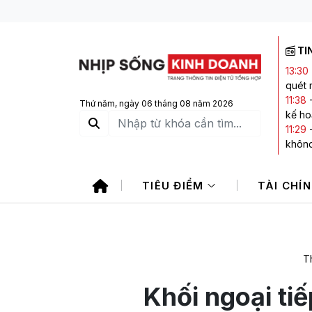
TI
13:30
quét 
11:38
Thứ năm, ngày 06 tháng 08 năm 2026
kế ho
11:29
không
11:11
-
11:11
-
TIÊU ĐIỂM
TÀI CHÍ
101.0
10:22
thêm 
Th
Khối ngoại ti