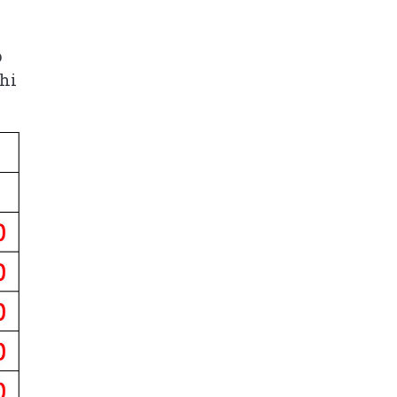
p
chi