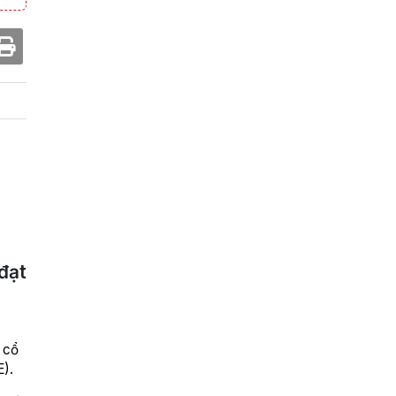
đạt
 cổ
E).