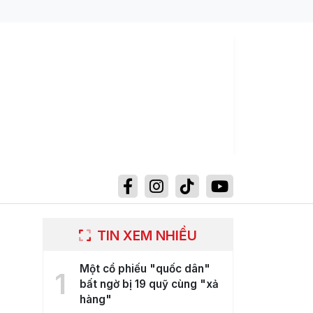
TIN XEM NHIỀU
Một cổ phiếu "quốc dân"
1
bất ngờ bị 19 quỹ cùng "xả
hàng"