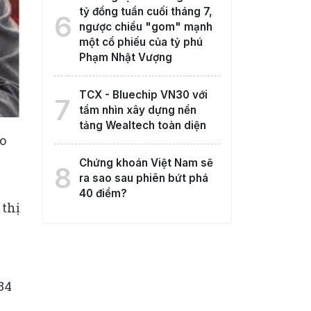
tỷ đồng tuần cuối tháng 7,
6
ngược chiều "gom" mạnh
một cổ phiếu của tỷ phú
Phạm Nhật Vượng
TCX - Bluechip VN30 với
7
tầm nhìn xây dựng nền
tảng Wealtech toàn diện
o
Chứng khoán Việt Nam sẽ
8
ra sao sau phiên bứt phá
40 điểm?
 thị
84