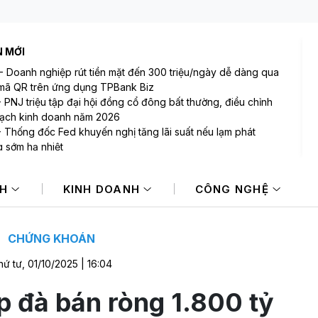
N MỚI
-
Doanh nghiệp rút tiền mặt đến 300 triệu/ngày dễ dàng qua
mã QR trên ứng dụng TPBank Biz
-
PNJ triệu tập đại hội đồng cổ đông bất thường, điều chỉnh
ạch kinh doanh năm 2026
-
Thống đốc Fed khuyến nghị tăng lãi suất nếu lạm phát
 sớm hạ nhiệt
Sản lượng vàng Trung Quốc giảm trong nửa đầu năm 2026
Cổ phiếu DMX chính thức niêm yết HOSE, vốn hóa đạt hơn
NH
KINH DOANH
CÔNG NGHỆ
00 tỷ đồng
-
Động thái mới của Hoá chất Đức Giang sau biến cố khởi tố
3 lãnh đạo
CHỨNG KHOÁN
ứ tư, 01/10/2025 | 16:04
ếp đà bán ròng 1.800 tỷ