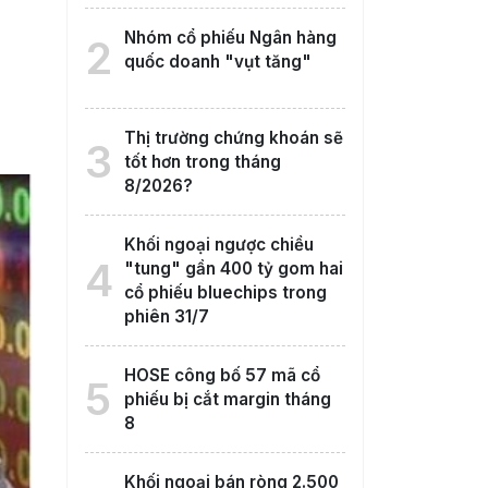
Nhóm cổ phiếu Ngân hàng
2
quốc doanh "vụt tăng"
Thị trường chứng khoán sẽ
3
tốt hơn trong tháng
8/2026?
Khối ngoại ngược chiều
4
"tung" gần 400 tỷ gom hai
cổ phiếu bluechips trong
phiên 31/7
HOSE công bố 57 mã cổ
5
phiếu bị cắt margin tháng
8
Khối ngoại bán ròng 2.500