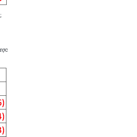
;
ược