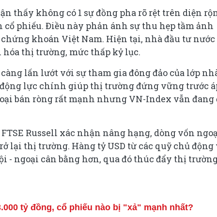
n thấy không có 1 sự đồng pha rõ rệt trên diện rộ
ến cổ phiếu. Điều này phản ánh sự thu hẹp tầm ảnh
 chứng khoán Việt Nam. Hiện tại, nhà đầu tư nước
hóa thị trường, mức thấp kỷ lục.
 càng lấn lướt với sự tham gia đông đảo của lớp nh
 động lực chính giúp thị trường đứng vững trước á
 ngoại bán ròng rất mạnh nhưng VN-Index vẫn đang 
 FTSE Russell xác nhận nâng hạng, dòng vốn ngoạ
ở lại thị trường. Hàng tỷ USD từ các quỹ chủ động
i - ngoại cân bằng hơn, qua đó thúc đẩy thị trường
.000 tỷ đồng, cổ phiếu nào bị "xả" mạnh nhất?