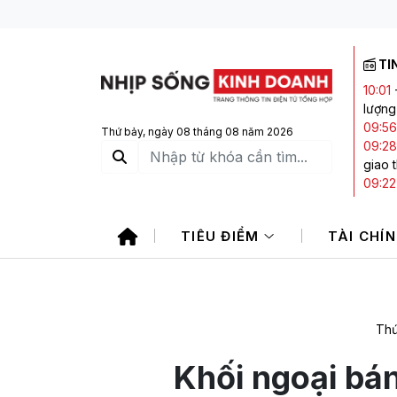
TI
10:01
lượng
09:56
Thứ bảy, ngày 08 tháng 08 năm 2026
09:28
giao 
09:22
tuần
08:38
TIÊU ĐIỂM
TÀI CHÍ
tô Nh
08:05
Quốc 
Thứ
Khối ngoại bán