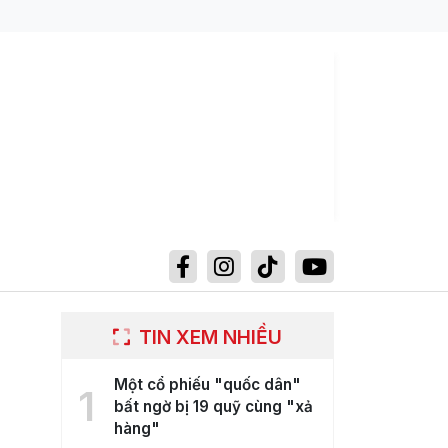
TIN XEM NHIỀU
Một cổ phiếu "quốc dân"
1
bất ngờ bị 19 quỹ cùng "xả
hàng"