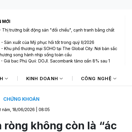
N MỚI
-
Thị trường bất động sản "đổi chiều", cạnh tranh bằng chất
-
Sản xuất của Mỹ phục hồi tốt trong quý II/2026
-
Khu phố thương mại SOHO tại The Global City: Nơi bản sắc
thương song hành nhịp sống toàn cầu
-
Giá bạc Phú Quý, DOJI, Sacombank tăng gần 8% sau 1
-
Đồng yen yếu – cú hích lợi nhuận cho các nhà sản xuất ô
NH
KINH DOANH
CÔNG NGHỆ
ật Bản
-
Khi nhà ga không chỉ là nơi dừng chân: Tuyến LRT Phú
kể câu chuyện Việt Nam bằng kiến trúc
CHỨNG KHOÁN
 năm, 18/06/2026 | 08:05
 ròng không còn là “ác