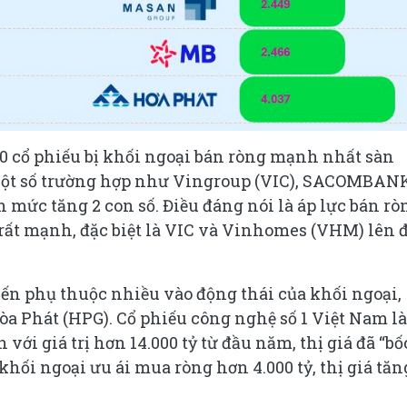
10 cổ phiếu bị khối ngoại bán ròng mạnh nhất sàn
 Một số trường hợp như Vingroup (VIC), SACOMBAN
mức tăng 2 con số. Điều đáng nói là áp lực bán rò
 rất mạnh, đặc biệt là VIC và Vinhomes (VHM) lên 
iến phụ thuộc nhiều vào động thái của khối ngoại,
òa Phát (HPG). Cổ phiếu công nghệ số 1 Việt Nam là
 với giá trị hơn 14.000 tỷ từ đầu năm, thị giá đã “bố
khối ngoại ưu ái mua ròng hơn 4.000 tỷ, thị giá tăn