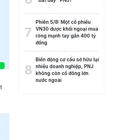
"bắt đáy" PNJ?
Phiên 5/8: Một cổ phiếu
7
VN30 được khối ngoại mua
ròng mạnh tay gần 400 tỷ
đồng
Biến động cơ cấu sở hữu tại
8
nhiều doanh nghiệp, PNJ
không còn cổ đông lớn
nước ngoài
t