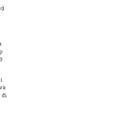
ng
à
p
ở
i
 và
 đi