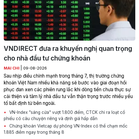
VNDIRECT đưa ra khuyến nghị quan trọng
cho nhà đầu tư chứng khoán
|
MAI CHI
09-08-2026
Sau nhịp điều chỉnh mạnh trong tháng 7, thị trường chứng
khoán Việt Nam nhiều khả năng sẽ bước vào giai đoạn hồi
phục đan xen các phiên rung lắc khi dòng tiền chưa thực sự
cải thiện và tâm lý nhà đầu tư vẫn thận trọng trước nhiều yếu
tố bất định từ bên ngoài.
VN-Index "sáng cửa" vượt 1.800 điểm, CTCK chỉ ra loạt cổ
phiếu có câu chuyện riêng và định giá hấp dẫn
Chứng khoán Vietcap dự phóng VN-Index có thể chạm mốc
1.885 điểm ngay trong tháng 8