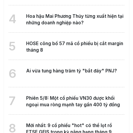
4
Hoa hậu Mai Phương Thúy từng xuất hiện tại
những doanh nghiệp nào?
5
HOSE công bố 57 mã cổ phiếu bị cắt margin
tháng 8
6
Ai vừa tung hàng trăm tỷ "bắt đáy" PNJ?
7
Phiên 5/8: Một cổ phiếu VN30 được khối
ngoại mua ròng mạnh tay gần 400 tỷ đồng
8
Mới nhất: 9 cổ phiếu "hot" có thể lọt rổ
FTSE GEIS trong kỳ nâng hạng tháng 9