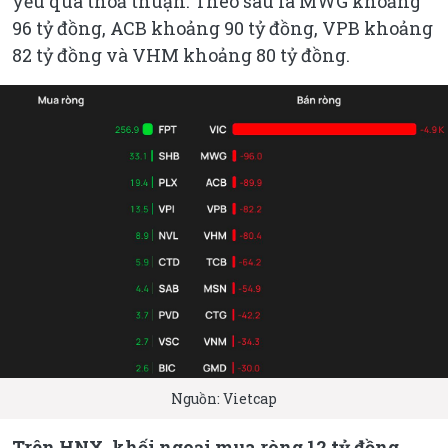
yếu qua thoả thuận. Theo sau là MWG khoảng
96 tỷ đồng, ACB khoảng 90 tỷ đồng, VPB khoảng
82 tỷ đồng và VHM khoảng 80 tỷ đồng.
Nguồn: Vietcap
Trên HNX, khối ngoại mua ròng 12 tỷ đồng