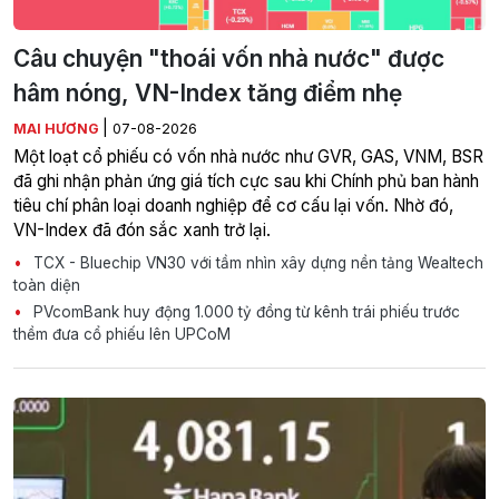
Câu chuyện "thoái vốn nhà nước" được
hâm nóng, VN-Index tăng điểm nhẹ
|
MAI HƯƠNG
07-08-2026
Một loạt cổ phiếu có vốn nhà nước như GVR, GAS, VNM, BSR
đã ghi nhận phản ứng giá tích cực sau khi Chính phủ ban hành
tiêu chí phân loại doanh nghiệp để cơ cấu lại vốn. Nhờ đó,
VN-Index đã đón sắc xanh trở lại.
TCX - Bluechip VN30 với tầm nhìn xây dựng nền tảng Wealtech
toàn diện
PVcomBank huy động 1.000 tỷ đồng từ kênh trái phiếu trước
thềm đưa cổ phiếu lên UPCoM