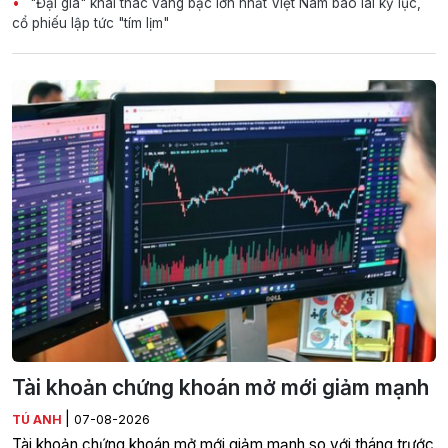
"Đại gia" khai thác vàng bạc lớn nhất Việt Nam báo lãi kỷ lục,
cổ phiếu lập tức "tím lịm"
Tài khoản chứng khoán mở mới giảm mạnh
|
TÚ ANH
07-08-2026
Tài khoản chứng khoán mở mới giảm mạnh so với tháng trước