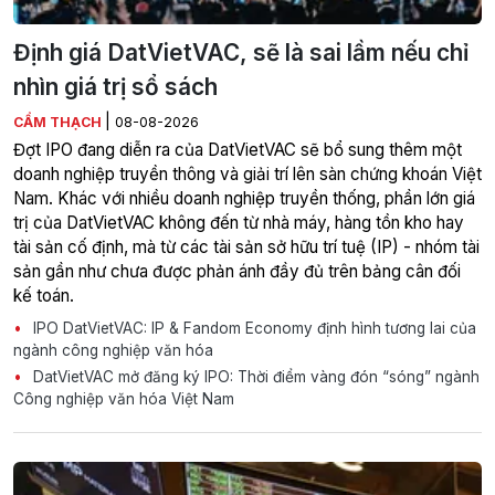
Định giá DatVietVAC, sẽ là sai lầm nếu chỉ
nhìn giá trị sổ sách
|
CẨM THẠCH
08-08-2026
Đợt IPO đang diễn ra của DatVietVAC sẽ bổ sung thêm một
doanh nghiệp truyền thông và giải trí lên sàn chứng khoán Việt
Nam. Khác với nhiều doanh nghiệp truyền thống, phần lớn giá
trị của DatVietVAC không đến từ nhà máy, hàng tồn kho hay
tài sản cố định, mà từ các tài sản sở hữu trí tuệ (IP) - nhóm tài
sản gần như chưa được phản ánh đầy đủ trên bảng cân đối
kế toán.
IPO DatVietVAC: IP & Fandom Economy định hình tương lai của
ngành công nghiệp văn hóa
DatVietVAC mở đăng ký IPO: Thời điểm vàng đón “sóng” ngành
Công nghiệp văn hóa Việt Nam